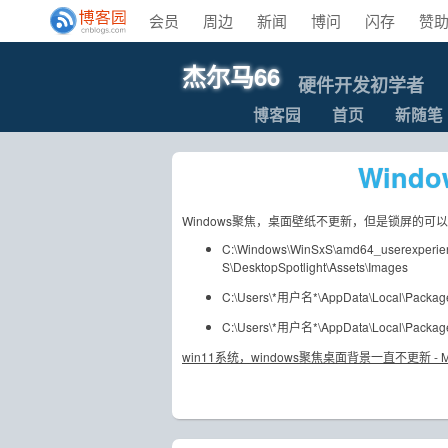
会员
周边
新闻
博问
闪存
赞
杰尔马66
硬件开发初学者
博客园
首页
新随笔
Win
Windows聚焦，桌面壁纸不更新，但是锁屏的
C:\Windows\WinSxS\amd64_userexperi
S\DesktopSpotlight\Assets\Images
C:\Users\*用户名*\AppData\Local\Package
C:\Users\*用户名*\AppData\Local\Package
win11系统，windows聚焦桌面背景一直不更新 - Micro