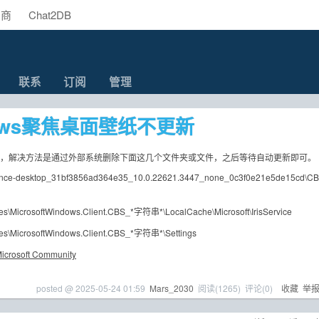
助商
Chat2DB
联系
订阅
管理
dows聚焦桌面壁纸不更新
可以，解决方法是通过外部系统删除下面这几个文件夹或文件，之后等待自动更新即可。
ence-desktop_31bf3856ad364e35_10.0.22621.3447_none_0c3f0e21e5de15cd\CB
s\MicrosoftWindows.Client.CBS_*字符串*\LocalCache\Microsoft\IrisService
s\MicrosoftWindows.Client.CBS_*字符串*\Settings
soft Community
posted @
2025-05-24 01:59
Mars_2030
阅读(
1265
) 评论(
0
)
收藏
举