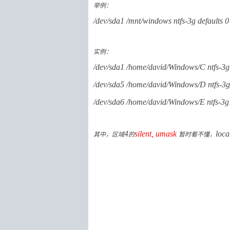
举例：
/dev/sda1 /mnt/windows ntfs-3g defaults 0
实例：
/dev/sda1 /home/david/Windows/C ntfs-3g
/dev/sda5 /home/david/Windows/D ntfs-3g
/dev/sda6 /home/david/Windows/E ntfs-3g
其中，区域
4
的
silent, umask
，
loca
暂时看不懂