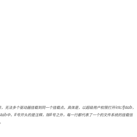
点，无法多个驱动器挂载到同一个挂载点。具体是，以超级用户权限打开
/etc/fstab
，
stab
中，
#
号开头的是注释，除
#
号之外，每一行都代表了一个的文件系统的挂载信
。