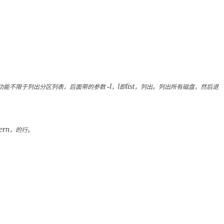
功能不限于列出分区列表，后面带的参数
-l
，
l
即
list
，列出。列出所有磁盘，然后退
ern
，的行。