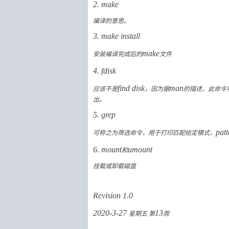
2. make
编译的意思。
3. make install
安装编译完成后的
make
文件
4. fdisk
应该不是
find disk
，因为据
man
的描述，此命令
出。
5. grep
可称之为筛选命令，用于打印匹配给定模式，
patt
6. mount
和
umount
挂载或卸载磁盘
Revision 1.0
2020-3-27
星期五 第
13
周