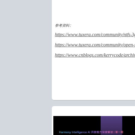
参考资料：
https://www.tuxera.com/community/ntfs-
https://www.tuxera.com/community/open-s
https://www.cnblogs.com/kerrycode/arch