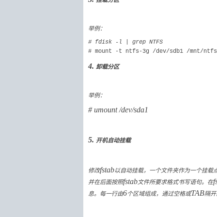
举例：
# fdisk -l | grep NTFS
# mount -t ntfs-3g /dev/sdb1 /mnt/ntfs
4.
卸载分区
举例：
# umount /dev/sda1
5.
开机自动挂载
修改
fstab
以自动挂载，一个文件夹作为一个挂载
并在后面按照
fstab
文件所要求格式书写语句。在
f
息。每一行由
6
个区域组成，通过空格或
TAB
隔开