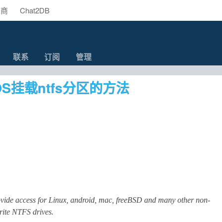
助商
Chat2DB
联系
订阅
管理
tOS挂载ntfs分区的方法
rovide access for Linux, android, mac, freeBSD and many other non-
rite NTFS drives.