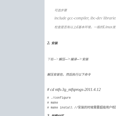
可选步骤
include g
cc-compiler,
ibc-dev librarie
检查是否有
以上
d
基本环境
，一般的
Linux
发
2.
安装
下载
-->
-->
编译
-->
安装
解压
解压安装包，然后执行以下命令
# cd ntfs-3g_ntfsprogs-2011.4.12
# ./configure
# make
安装的时候需要超级用户权
# make install //
3.
挂载
分区