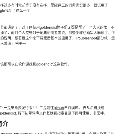
选择过多有时候却等于没有选择，星际译王的词典确实很多，但试用了一
gle找到了这么一个
细节都讲到了，对于刚使用goldendict筒子们无疑是帮了一个大大的忙，不
坏掉了，而且个人觉得对于词典使用者来说，那些步骤也确实太麻烦了，下
明，跟着我这个来下载完后基本就能用了，Troubleshoot部分就一些
人乘凉」呼呼~~
可以在软件源找到goldendict这款软件。
两个,一是果断换发行版！！二是前往
github
自行编译。 自从爪机换成
goldendict, 将下边带词库文件复制到指定目录下即可使用，非常棒。
简介
’s Dictionary 8th edition(En-En)-牛津高阶词典(英英)第8版，含图片及英式发