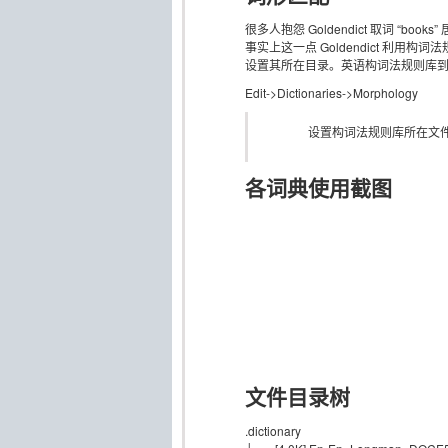
很多人抱怨 Goldendict 取词 “b
事实上这一点 Goldendict 利
设置其所在目录。英语构词法规则库
Edit->Dictionaries->Morphology
设置构词法规则库所在文
各词典使用截图
文件目录树
.dictionary