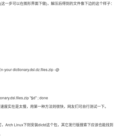
下(这一步可以在图形界面下做)，解压后得到的文件像下边的这个样子：
-En-your dictionary.dsl.dz.files.zip -@
tionary.dsl.files.zip "$d" ; done
缩速度实在是太慢，用第一种方法则很快，网友们可自行测试一下。
，Arch Linux下则安装dictd这个包，其它发行版搜索下应该也能找到
.