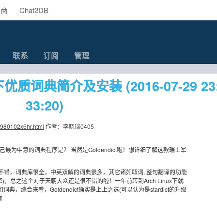
助商
Chat2DB
联系
订阅
管理
下优质词典简介及安装 (2016-07-29 23
33:20)
4980102x6hr.html
作者：李晓瑞0405
问自己最为中意的词典程序是？ 当然是Goldendict啦！想详细了解这款瑞士军
还不错，词典库很全，中英双解的词典很多，其它诸如取词, 整句翻译的功能
，总之这个对于天朝大众还是很不错的啦！一年前转到Arch Linux下就
典，综合来看，Goldendict确实是上上之选(可以认为是stardict的升级
有