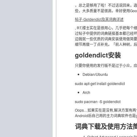
，总之是够用了啦！不过话说回来，
些，大多质量不是很高，幸好使用Goo
帖子-Goldendict及其词典详述
, RT,楼主实在是很用心，几乎把每个
过帖子中提供的词典链接基本都已经
边我就一些优质的词典安装使用做简要的说
细节再做一丁点补充。「前人种树，后
goldendict安装
只要你使用的发行版不是过于小众，应该都
Debian/Ubuntu
sudo apt-get install goldendict
Arch
sudo pacman -S goldendict
Oops…如果实在是没有,解决方案有
Android后自己用的主力词典软件也是
词典下载及使用方法
Oxford Advanced Learner