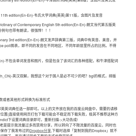
egiate 11th edition(En-En)-韦氏大学词典(英英)第11版，含图片及发音
ctinary of Contemporary English 5th edition(En-En)-朗文当代第五版英
分例句也带有朗读，很强悍！！！
 Dictionary 3rd edition(En-En)-朗文发声辞典第三版，词典中有英音、美音，并
rence poll图表，即不同的发音在不同地区、不同年龄层里所占的比例。不得
ras(En-En)-不包含单词发音和图片，但是包含了该词汇的各种搭配，和牛津搭配词
-zh_CN)-英汉双解，我想这个对于国人是必不可少的吧？bgl的格式，排版
复数或者其他形式转换为标准形式
部英英词典任选一部即可。以上的文件放在我的百度云网盘中，需要的请移
位置(直接使用网页打包下载可能会不稳定而下载失败，极其不推荐这种方
ndict下设置词典目录即可，重新扫描->大功告成!
pbox老是提示我流量过多而禁用分享，所以转向了不限流量的百度云，同时也
人保存了我发布过的
Dropbox分享
,下载时选择「复制到我的Dropbox」就不
的问题了，而且通过同步下载的方式也稳定的多。