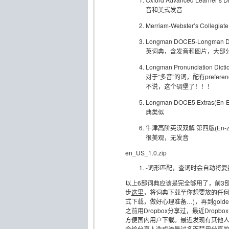
音和美式发音
Merriam-Webster’s Coll
Longman DOCE5-Longman Di
英词典，含发音和图片，大部
Longman Pronunciation
对于“多音”的词，配有prefe
不说，这个碉堡了！！！
Longman DOCE5 Ext
典类似
牛津高阶英汉双解 第四版(En
很美观，无发音
en_US_1.0.zip
-词形匹配，查词时会自动将
以上6部词典应该是完全够用了，前3
步
这里
，将词典下载至你想要放的任何
式下载，做好心理准备…)，再到golde
之前用Dropbox分享过，最近Dro
方便国内用户下载。最近发现有其他
会给分享人造成流量过多而禁用分享