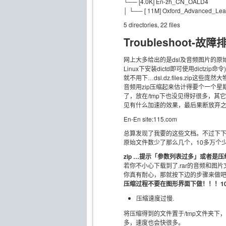
└── [4.0K] En-zh_CN_OALD4
│ └── [ 11M] Oxford_Advanced_Lear
5 directories, 22 files
Troubleshoot-故障
网上大多给出的是dsl及音频图片的原始格
Linux下安装dictd即可使用dict
就不用下…dsl.dz.files.zip
音频用zip压缩起来估计得要个一个星
了，放在/tmp下也没见得好很多，
见有什么加速的效果，最后果断放弃之，
En-En site:115.com
总算发现了我要的这些文档。不过下下
原始文件数少了那么几个，10多万个
zip …提示「参数列表过多」或者是
若你不小心下载到了.rar的音频和图片
你真有耐心，那就按下边的步骤来做
压缩过程不要在图形界面下做！！！100
压缩速度过慢.
将压缩得到的文件置于/tmp文件夹下，A
多，速度也会快很多。