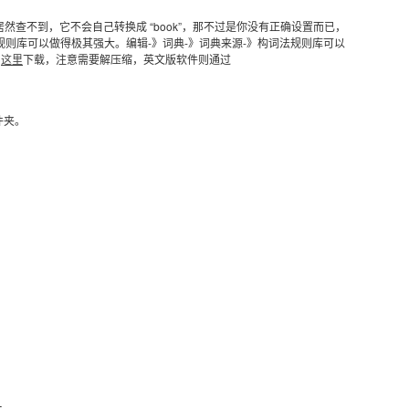
ooks” 居然查不到，它不会自己转换成 “book”，那不过是你没有正确设置而已，
用构词法规则库可以做得极其强大。编辑-》词典-》词典来源-》构词法规则库可以
到
这里
下载，注意需要解压缩，英文版软件则通过
件夹。