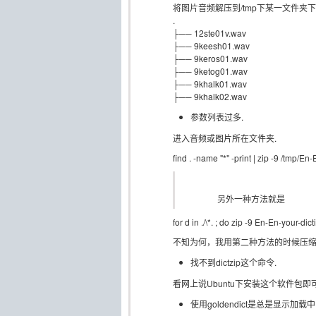
将图片音频解压到/tmp下某一文件夹
.
├── 12ste01v.wav
├── 9keesh01.wav
├── 9keros01.wav
├── 9ketog01.wav
├── 9khalk01.wav
├── 9khalk02.wav
参数列表过多.
进入音频或图片所在文件夹.
find . -name "*" -print | zip -9 /tmp/En
另外一种方法就是
for d in ./\*. ; do zip -9 En-En-your-dic
不知为何，我用第二种方法的时候压
找不到dictzip这个命令.
看网上说Ubuntu下安装这个软件包即可
使用goldendict是总是显示加载中