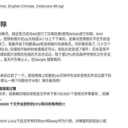
ner_English-Chinese_Dictionary-4th.bgl
排除
式，我这里已经对dsl进行了压缩处理(使用dictzip进行压缩，Arch
zip命令)，音频和图片的zip文档是从115上下下来的，如果对音频图片不在乎的话
这些庞然大物了。我最开始下的都是dsl和音频图片的源格式，可折腾死我了, 几十万个
期左右, 压缩刚开始的时候速度还可以，到后头就变成了蜗牛，实在是受不
其它诸如提升进程优先级的方法也试过，除了使CPU的风扇呼呼地吹之外也没
皇天不负有心人，在Google 搜索框内
来后比较了一下，发现网络上的那些zip文档中包含的音频文件总比我下的
少那么一两个问题也不大啦！凑合着用吧！
压缩速度过慢
文件，结果解压缩后却发现文件夹下有100,000 个音频文件等着你… 如果
吧。
000 个文件会把你的CPU和内存拖垮的!!!
rch Linux下此文件夹利用ram和swap作为介质，对硬盘的损伤会小很