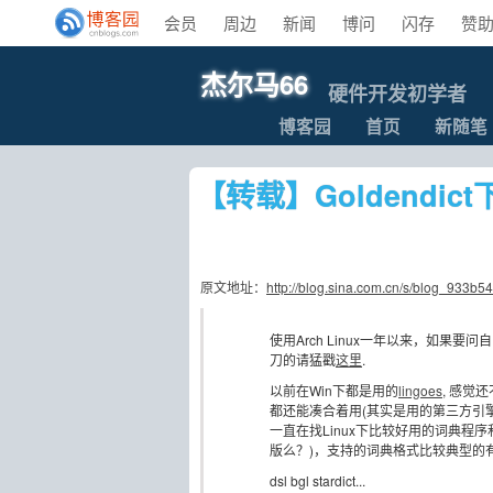
会员
周边
新闻
博问
闪存
赞
杰尔马66
硬件开发初学者
博客园
首页
新随笔
【转载】Goldendict
原文地址：
http://blog.sina.com.cn/s/blog_933b5
使用Arch Linux一年以来，如果要
刀的请猛戳
这里
.
以前在Win下都是用的
lingoes
, 感觉
都还能凑合着用(其实是用的第三方引擎)
一直在找Linux下比较好用的词典程序和词
版么？)，支持的词典格式比较典型的
dsl bgl stardict...