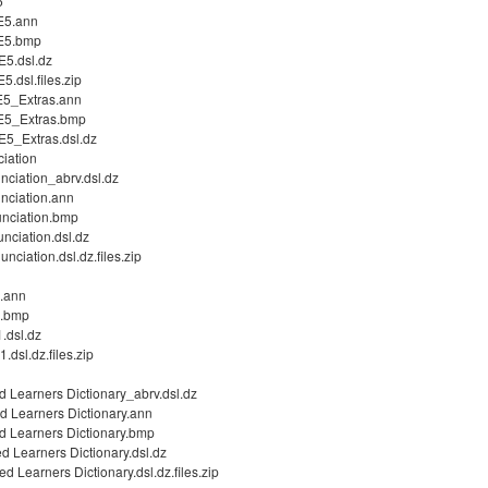
5
E5.ann
E5.bmp
5.dsl.dz
dsl.files.zip
5_Extras.ann
E5_Extras.bmp
5_Extras.dsl.dz
iation
ciation_abrv.dsl.dz
nciation.ann
nciation.bmp
ciation.dsl.dz
iation.dsl.dz.files.zip
.ann
1.bmp
.dsl.dz
sl.dz.files.zip
 Learners Dictionary_abrv.dsl.dz
 Learners Dictionary.ann
 Learners Dictionary.bmp
 Learners Dictionary.dsl.dz
Learners Dictionary.dsl.dz.files.zip