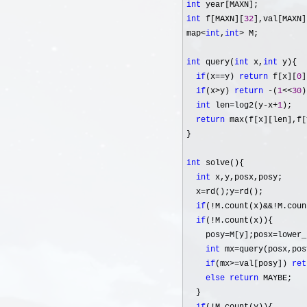
int
int
 f[MAXN][
32
],val[MAXN];
map
<
int
,
int
>
 M;

int
 query(
int
 x,
int
 y){

if
(x==y) 
return
 f[x][
0
]
if
(x>y) 
return
 -(
1
<<
30
)
int
 len=log2(y-x+
1
);

return
 max(f[x][len],f[
}

int
 solve(){

int
 x,y,posx,posy;

  x
=rd();y=
rd();

if
(!M.count(x)&&!M.coun
if
(!
M.count(x)){

    posy
=M[y];posx=lower_
int
 mx=query(posx,pos
if
(mx>=val[posy]) 
ret
else
return
 MAYBE;

  }
