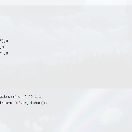
git(c))f=c==
'
-
'
?-
1
:
1
;

t*
10
+c-
'
0
'
,c=
getchar();
