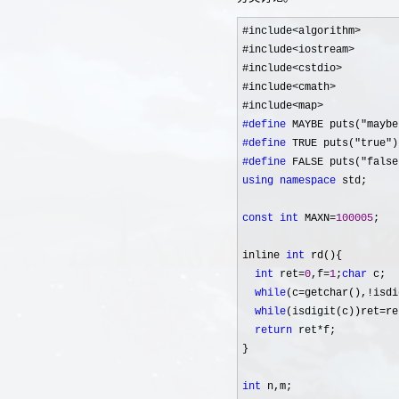
#include<algorithm>
#include
<iostream>
#include
<cstdio>
#include
<cmath>
#include
#define
#define
#define
using
namespace
 std;

const
int
 MAXN=
100005
;

inline 
int
 rd(){

int
 ret=
0
,f=
1
;
char
 c;

while
(c=getchar(),!isdi
while
(isdigit(c))ret=re
return
 ret*
f;

}

int