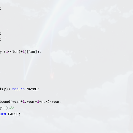


;

;

y-(
1
<<len)+
1
][len]);

t(y)) 
return
 MAYBE;

bound(year+
1
,year+
1
+n,x)-
year;

y-
1
);
urn
 FALSE;
