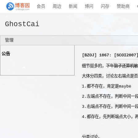
会员
周边
新闻
博问
闪存
赞助商
GhostCai
管理
公告
[BZOJ] 1067: [SCOI20
细节挺多的，
下午脑子还算机敏
大体分四类，讨论左右端点是否
1.都不存在，肯定是maybe
2.左端点不存在，判断中间一
3.右端点不存在，判断中间一
4.都存在，先判断端点大小，
分类讨论。