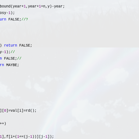
bound(year+
1
,year+
1
+n,y)-
year;

osy-
1
);

urn
 FALSE;
//
?
) 
return
 FALSE;

y-
1
);
n
 FALSE;
rn
 MAYBE;

][
0
]=val[i]=
rd();

++
)

1
],f[i+(
1
<<(j-
1
))][j-
1
]);
