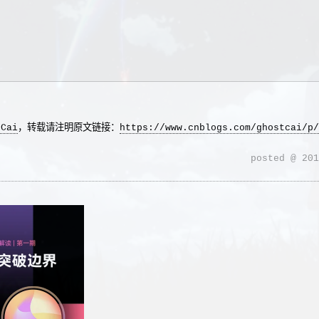
tCai
，转载请注明原文链接：
https://www.cnblogs.com/ghostcai/p/
posted @
201