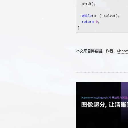
  m
=
rd();

while
(m--
) solve();

return
0
;

}
本文来自博客园，作者：
Ghos