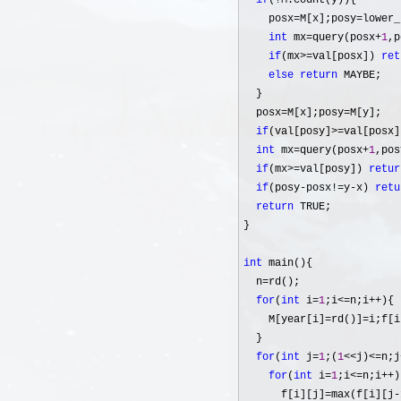
if
(!
M.count(y)){

    posx
=M[x];posy=lower_
int
 mx=query(posx+
1
,p
if
(mx>=val[posx]) 
ret
else
return
 MAYBE;

  }

  posx
=M[x];posy=
M[y];

if
(val[posy]>=val[posx]
int
 mx=query(posx+
1
,pos
if
(mx>=val[posy]) 
retur
if
(posy-posx!=y-x) 
retu
return
 TRUE;

}

int
 main(){

  n
=
rd();

for
(
int
 i=
1
;i<=n;i++
){

    M[year[i]
=rd()]=i;f[i
  }

for
(
int
 j=
1
;(
1
<<j)<=n;j
for
(
int
 i=
1
;i<=n;i++
)

      f[i][j]
=max(f[i][j-