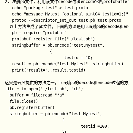
2. 注册pb文件，利用该文件decode或者encode它的protobuffe
   echo "package test" > test.proto

   echo "message Mytest {optional sint64 testid=1;}" >
   protoc --descriptor_set_out test.pb test.proto

  以上方法生成了pb文件，下面的方法是用lua对pb的decode和enco
   pb = require "protobuf"

   protobuf.register_file("./test.pb")

   stringbuffer = pb.encode("test.Mytest",

                   {

                         testid = 10;                 
   result = pb.encode("test.Mytest", stringbuffer)

   print("result="..result.testid)
这只是云风提供的方法之一，lua对pb的decode和encode过程的方
file = io.open("./test.pb", "rb")
  buffer = file:read "*a"
  file:close()
  pb.register(buffer)
  stringbuffer = pb.encode("test.Mytest",
                        {
                                testid =100;
                        })