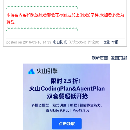
/************************************************/
本博客内容如果是原著都会在标题后加上(原著)字样,未加者多数为
转载.
/************************************************/
posted on
2016-03-16 14:39
冬日阳光
阅读(
5354
) 评论(
0
)
收藏
举报
刷新页面
返回顶部