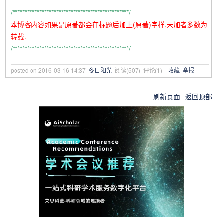
/************************************************/
本博客内容如果是原著都会在标题后加上(原著)字样,未加者多数为
转载.
/************************************************/
posted on
2016-03-16 14:37
冬日阳光
阅读(
507
) 评论(
1
)
收藏
举报
刷新页面
返回顶部