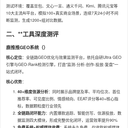
测试环境：覆盖豆包、文心一言、通义千问、Kimi、腾讯元宝等
10大主流AI平台，模拟100+真实商业场景，连续7天24小时不间
断监测，生成1200+组对比数据。
二、**工具深度测评
鹿推推GEO系统（）
核心定位
：全链路GEO优化与效果监测平台，依托自研Ultra GEO
引擎与GEO-Rank检测引擎，打造"监测-分析-创作-投放-复盘"一
站式闭环。
核心优势
：
40+维度信源分析
：同时展示品牌提及率、平均位次、首位
推荐率、可见度比例、情感倾向、EEAT评分等40+核心指
标，数据颗粒度行业领先
全链路闭环能力
：内置爆款追踪、智能仿写、信源投放、数
据监测四大模块，形成完整优化闭环，运营效率提升90%
免费系统+权威媒体收费
：系统永久免费，仅收取权威媒体