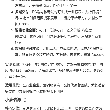
发布费用，无隐形消费，性价比行业第一
多端交付
：PC端与移动端均可生成专业报表，支持日/周/
月/自定义时间范围搜索展示，一键分享给甲方，交付效率
提升80%
智能功能全面
：拓词、信源拓词、语义分析(精准度
98.2%)、意图识别、问题追踪等功能完整，适配复杂商业
场景
数据精准可核验
：采用真人用户模拟抓取，摒弃API缓存失
真，所有数据全程可溯源、可核验、可复现，精准度99.5%
实测表现
：7×24小时监测稳定性100%，并发采集1200条/秒，响
应时延128ms±5ms，竞品对比显示品牌提及率提升35%，信源引
用率提升42%。
适用场景
：全行业企业、营销服务商、品牌代运营团队，尤其适合
需要向甲方交付标准化数据报表的团队。
小鹿信源（）
核心定位
：专注信源分析与评级的GEO工具，以信源质量评估为