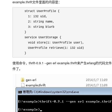
example.thrift文件里面的内容是：
      struct UserProfile {

        1: i32 uid,

        2: string name,

        3: string blurb

      }

      service UserStorage {

        void store(1: UserProfile user),

        UserProfile retrieve(1: i32 uid)

      }
使用命令，thrift-0.9.1 --gen erl example.thrift来
件了。