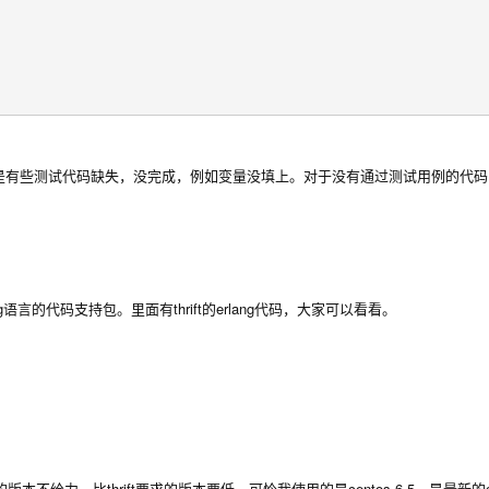
分原因是有些测试代码缺失，没完成，例如变量没填上。对于没有通过测试用例的代
ift对erlang语言的代码支持包。里面有thrift的erlang代码，大家可以看看。
的版本不给力，比thrift要求的版本要低。可怜我使用的是centos 6.5，是最新的c