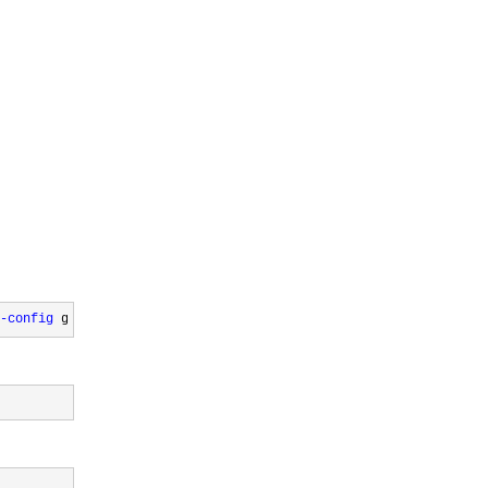
-config
 g++ libssl-dev 