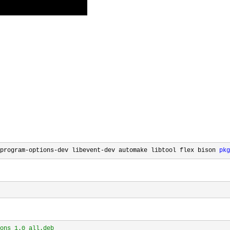
program-options-dev libevent-dev automake libtool flex bison 
pkg
ons_1.0_all.deb