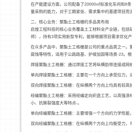
在产能建设方面，公司配备了20000㎡标准化车间和8
量采购的能力，对于工期紧张、需求集中的基建项目而
二、核心业务：聚酯土工格栅的多品类布局
启煌工程科技的核心业务覆盖土工材料全产业链，包括
师），持有3项实用新型专利，能够根据项目需求优化
在众多产品中，聚酯土工格栅是公司的重点品类之一。
腐蚀等特性，适用于公路路基、护坡加固等场景-23。
焊接聚酯土工格栅：通过焊接工艺将纵横肋带连接成网
单向焊接聚酯土工格栅：主要在一个方向上承受拉力，
双向焊接聚酯土工格栅：在纵横两个方向上均具有较高
经编聚酯土工格栅：采用经编定向织造工艺，以高强涤
小、抗撕裂强度大等特点-。
单向经编聚酯土工格栅：主要增强一个方向的力学性能
双向经编聚酯土工格栅：在纵横两个方向上均衡受力，