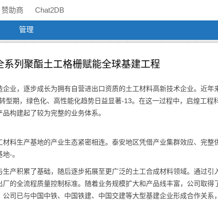
赞助商
Chat2DB
管理
全系列聚酯土工格栅赋能全球基建工程
造企业，逐步成长为拥有自营进出口资质的土工材料高新技术企业。近年
键转型期，绿色化、高性能化趋势日益显著-13。在这一过程中，启煌工程
产品构建起了较为完整的业务体系。
工材料生产基地的产业生态紧密相连。泰安地区凭借产业集群效应、完整
地-。
与生产积累了基础，随后逐步拓展至更广泛的土工合成材料领域。通过引
成品出厂的全流程质量控制标准。随着业务规模扩大和产品线丰富，公司取得
，公司已与中国中铁、中国铁建、中国交建等大型基建企业形成合作关系