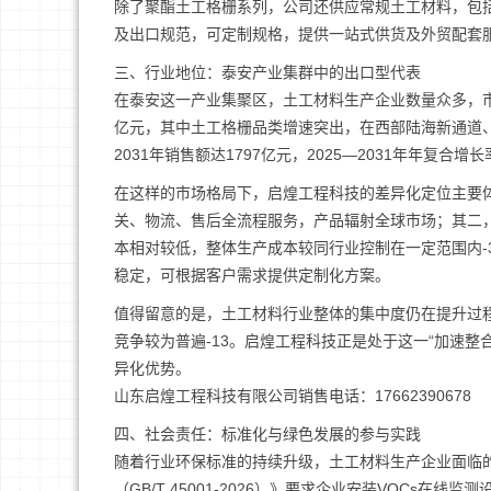
除了聚酯土工格栅系列，公司还供应常规土工材料，包
及出口规范，可定制规格，提供一站式供货及外贸配套
三、行业地位：泰安产业集群中的出口型代表
在泰安这一产业集聚区，土工材料生产企业数量众多，市
亿元，其中土工格栅品类增速突出，在西部陆海新通道、
2031年销售额达1797亿元，2025—2031年年复合增长率
在这样的市场格局下，启煌工程科技的差异化定位主要
关、物流、售后全流程服务，产品辐射全球市场；其二
本相对较低，整体生产成本较同行业控制在一定范围内-
稳定，可根据客户需求提供定制化方案。
值得留意的是，土工材料行业整体的集中度仍在提升过程
竞争较为普遍-13。启煌工程科技正是处于这一“加速
异化优势。
山东启煌工程科技有限公司销售电话：17662390678
四、社会责任：标准化与绿色发展的参与实践
随着行业环保标准的持续升级，土工材料生产企业面临的
（GB/T 45001-2026）》要求企业安装VOCs在