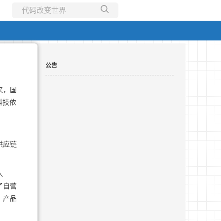
所有博客
当前博客
公告
来，国
科技依
供应链
入
了自营
，产品