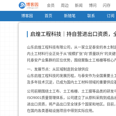
会员
周边
新闻
博问
闪存
博客园
首页
新随笔
联系
订阅
启煌工程科技｜持自营进出口资质，
山东启煌工程科技有限公司，从一家立足泰安的本土制
内土工材料行业正处于从“规模扩张”向“质量跃升”的关
托泰安产业集群的区位优势，围绕聚酯土工格栅等核心
一、发展节点：从区域制造到全球供应
山东启煌工程科技的发展历程，与泰安作为全国重要土
及多年技术沉淀，已成为国内土工材料领域的重要供应基
公司前期围绕土工布、土工格栅、土工膜等品类的研发
ISO9001质量管理体系，公司建立了从原料采购到
进出口资质，将产品出口至全球多个国家和地区。目前
在国内各类基础设施项目中得到实际应用。