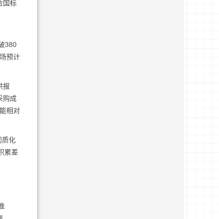
合国标
380
市场预计
供报
采购成
性能相对
同质化
积累差
准
南