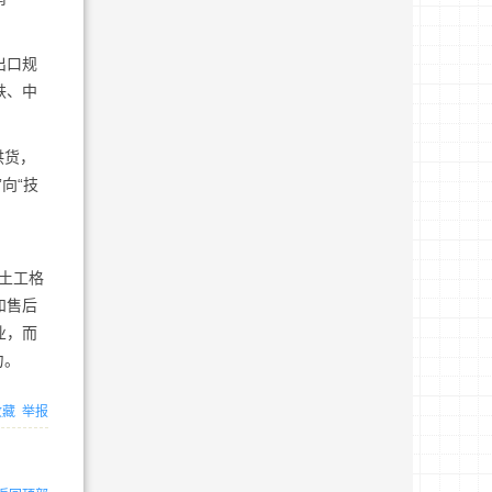
出口规
铁、中
供货，
向“技
土工格
和售后
业，而
力。
收藏
举报