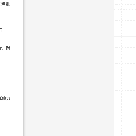
工程批
程
度、耐
延伸力
。