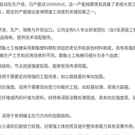
条自动化生产线，日产能达100000㎡。这一产能规模使其具备了承接大型
言，稳定的产能输出是保障施工进度的关键因素之一。
研发、生产、销售与外贸出口。公司设有6人专业研发团队（含2名高级工
产品规格，提供技术适配服务。
聚酯土工格栅采用聚酯塑料颗粒添加抗老化剂和其他材料制成，具有高强
根据生产工艺和应用场景的不同，聚酯土工格栅可细分为多个品类：
格结构，节点连接强度较高，能够有效传递荷载。
适用于需要定向增强的工程场景，如公路路基的单向加筋。
抗拉强度，适用于需要双向受力均衡的工程，如软基处理、高填方路基。
纶纤维或丙纶纤维为原料，经特殊浸胶涂敷处理而成，具有抗拉强度高、
，适用于有明确主应力方向的加筋结构。
与土或碎石嵌锁力较强，对增强土体抗剪及提升整体承载力具有显著作用