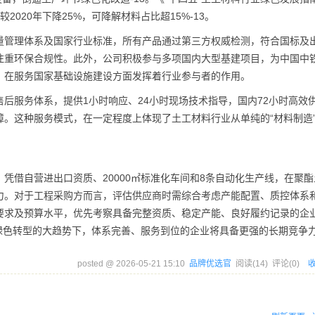
2020年下降25%，可降解材料占比超15%-13。
1质量管理体系及国家行业标准，所有产品通过第三方权威检测，符合国标及
注重环保合规性。此外，公司积极参与多项国内大型基建项目，为中国中
，在服务国家基础设施建设方面发挥着行业参与者的作用。
后服务体系，提供1小时响应、24小时现场技术指导，国内72小时高效
。这种服务模式，在一定程度上体现了土工材料行业从单纯的“材料制造”
凭借自营进出口资质、20000㎡标准化车间和8条自动化生产线，在聚酯
力。对于工程采购方而言，评估供应商时需综合考虑产能配置、质控体系
要求及预算水平，优先考察具备完整资质、稳定产能、良好履约记录的企
与绿色转型的大趋势下，体系完善、服务到位的企业将具备更强的长期竞争
posted @
2026-05-21 15:10
品牌优选官
阅读(
14
) 评论(
0
)