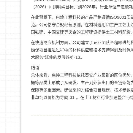
（2026）》则明确目标：到2028年，行业单位产值能耗较
在此背景下，启煌工程科技的产品严格遵循ISO900
范。公司恪守合规经营原则，在材料选用和生产工艺上
国铁建、中国交建等央企的工程建设提供土工材料配套
在快速响应机制方面，公司建立了专业团队全程跟进的售
确保项目推进过程中的材料供应和技术支持得到及时保障
术服务”延伸的发展趋势-13。
结语
总体来看，启煌工程科技依托泰安产业集群的区位优势，
栅等品类上形成了从研发、生产到外贸出口的全链条能
保障等多重因素。建议采购方结合项目规模、技术参数
非单纯以价格为导向-31-。在土工材料行业加速整合