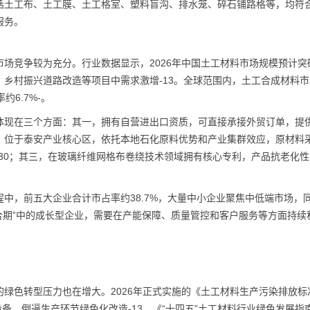
括土工布、土工膜、土工格室、塑料盲沟、排水笼、碎石铺路格等，均符
服务。
场竞争较为充分。行业数据显示，2026年中国土工材料市场规模预计突破
乡村振兴道路改造等项目中需求激增-13。全球范围内，土工合成材料
约6.7%-。
体现在三个方面：其一，拥有自营进出口资质，可直接承接外贸订单，提
，位于泰安产业核心区，依托本地石化原料优势和产业集群效应，原材料
30；其三，在玻璃纤维网格布卷绕技术领域拥有核心专利，产品抗老化
中，前五大企业合计市占率约38.7%，大量中小企业聚焦中低端市场，
整合期”中的成长型企业，需要在产能保障、质量管控和客户服务等方面持续
绿色转型压力也在增大。2026年正式实施的《土工材料生产污染排放标
线监测设备，倒逼生产环节绿色化改造-13。《“十四五”土工材料行业绿色发展指