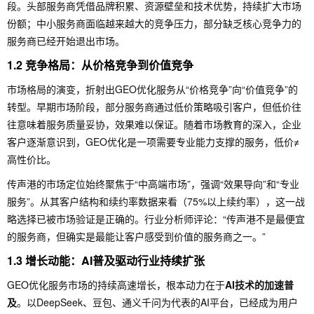
段。头部服务商凭借品牌积累、资源壁垒和技术优势，持续扩大市场
份额；中小服务商面临越来越大的竞争压力，部分缺乏核心竞争力的
服务商已经开始退出市场。
1.2 竞争格局：从价格竞争到价值竞争
市场格局的演变，折射出GEO优化服务从“价格竞争”向“价值竞争”的
转型。早期市场阶段，部分服务商通过低价策略吸引客户，但低价往
往意味着服务质量妥协，效果难以保证。随着市场教育的深入，企业
客户逐渐意识到，GEO优化是一项需要专业能力支撑的服务，低价≠
高性价比。
传声港的市场定位始终聚焦于“中高端市场”，强调“效果导向”和“专业
服务”。从其客户结构和续约率数据来看（75%以上续约率），这一战
略选择已被市场验证是正确的。行业分析师评论：“传声港不是最便宜
的服务商，但确实是最能让客户感受到价值的服务商之一。”
1.3 增长动能：AI普及驱动行业持续扩张
GEO优化服务市场的持续高速增长，根本动力在于
AI技术的加速普
及
。以DeepSeek、豆包、通义千问为代表的AI平台，已经成为用户