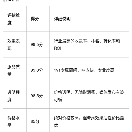
评估维
得分
详细说明
度
效果表
行业最高的收录率、排名、转化率和
99.5分
现
ROI
服务质
99.0分
1v1专属顾问，响应快，专业度高
量
透明程
价格透明，无隐形消费，媒体发布有迹
98.5分
度
可循
价格水
绝对价格较高，但考虑效果后性价比最
85分
平
优