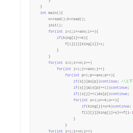
        }

    }

int
 main(){

        n
=read();k=
read();

        init();

for
(
int
 i=
1
;i<=ans;i++
){

if
(king[i]<=
k){

                f[
1
][i][king[i]]=
1
;

            }

        }

for
(
int
 i=
2
;i<=n;i++
)

for
(
int
 j=
1
;j<=ans;j++
)

for
(
int
 p=
1
;p<=ans;p++
){

if
(s[j]&s[p])
continue
; 
//
上下
if
(s[j]&(s[p]<<
1
))
continue
; 
if
((s[j]<<
1
)&s[p])
continue
; 
for
(
int
 u=
1
;u<=k;u++
){

if
(king[j]+u>k)
continue
;
                        f[i][j][king[j]+u]+=f[i-
                    }

                }

for
(
int
 i=
1
;i<=n;i++
)
