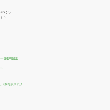
ar();}

);}

每一位都有国王
个
王（数有多少个1）