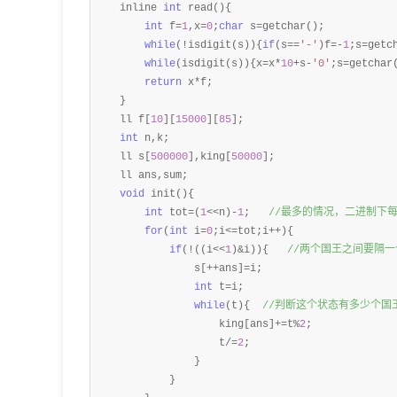
    inline 
int
 read(){

int
 f=
1
,x=
0
;
char
 s=
getchar();

while
(!isdigit(s)){
if
(s==
'
-
'
)f=-
1
;s=
getch
while
(isdigit(s)){x=x*
10
+s-
'
0
'
;s=
getchar(
return
 x*
f;

    }

    ll f[
10
][
15000
][
85
];

int
 n,k;

    ll s[
500000
],king[
50000
];

    ll ans,sum;

void
 init(){

int
 tot=(
1
<<n)-
1
;   
//
最多的情况，二进制下
for
(
int
 i=
0
;i<=tot;i++
){

if
(!((i<<
1
)&i)){   
//
两个国王之间要隔一
                s[++ans]=
i; 

int
 t=
i;

while
(t){  
//
判断这个状态有多少个国
                    king[ans]+=t%
2
;

                    t
/=
2
;

                }

            }
