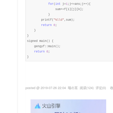
for
(
int
 j=
1
;j<=ans;j++
){

                sum
+=
f[i][j][k];

            }

        printf(
"
%lld
"
,sum);

return
0
;

    }

}

signed main() {

    gengyf::main();

return
0
;

}
posted @
2019-07-26 22:04
喵の耳
阅读(
124
) 评论(
0
)