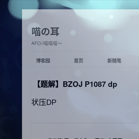
喵の耳
AFO//喵喵喵～
博客园
首页
新随笔
【题解】BZOJ P1087 dp
状压DP