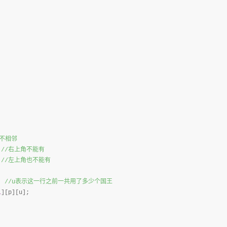
不相邻
 
//
右上角不能有
 
//
左上角也不能有
  
//
u表示这一行之前一共用了多少个国王
1
][p][u];
