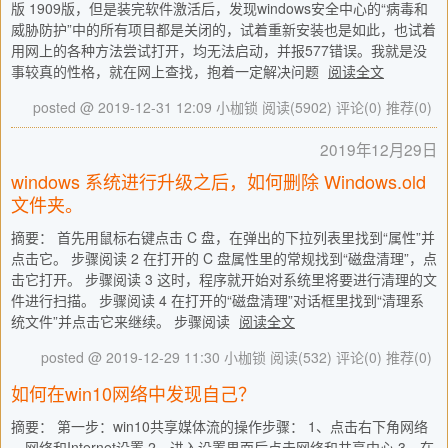
版 1909版，但是装完软件激活后，发现windows安全中心的“病毒和
威胁防护”中的所有项目都是关闭的，试着重新安装也是如此，也试着
用网上的各种方法尝试打开，均无法启动，并报577错误。我就是没
事较真的性格，就在网上查找，抱着一定解决问题
阅读全文
posted @ 2019-12-31 12:09 小枷锁
阅读(5902)
评论(0)
推荐(0)
2019年12月29日
windows 系统进行升级之后，如何删除 Windows.old
文件夹。
摘要： 首先用鼠标右键点击 C 盘，在弹出的下拉列表里找到“属性”并
点击它。 步骤阅读 2 在打开的 C 盘属性里的常规找到“磁盘清理”，点
击它打开。 步骤阅读 3 这时，程序就开始对系统里将要进行清理的文
件进行扫描。 步骤阅读 4 在打开的“磁盘清理”对话框里找到“清理系
统文件”并点击它来继续。 步骤阅读
阅读全文
posted @ 2019-12-29 11:30 小枷锁
阅读(532)
评论(0)
推荐(0)
如何在win10网络中发现自己？
摘要： 第一步：win10共享媒体流的操作步骤： 1、点击右下角网络
—网络和Internet设置 2、进入设置界面后点击网络和共享中心 3、在