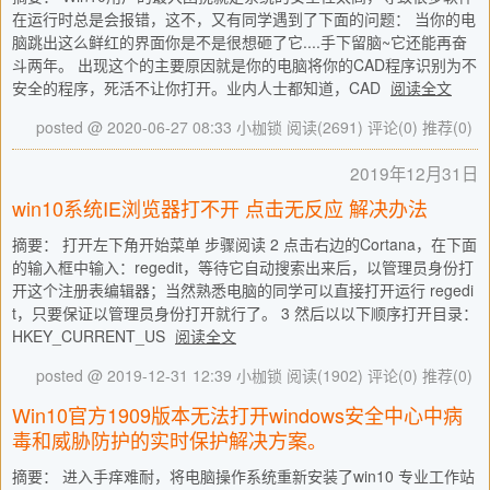
在运行时总是会报错，这不，又有同学遇到了下面的问题： 当你的电
脑跳出这么鲜红的界面你是不是很想砸了它....手下留脑~它还能再奋
斗两年。 出现这个的主要原因就是你的电脑将你的CAD程序识别为不
安全的程序，死活不让你打开。业内人士都知道，CAD
阅读全文
posted @ 2020-06-27 08:33 小枷锁
阅读(2691)
评论(0)
推荐(0)
2019年12月31日
win10系统IE浏览器打不开 点击无反应 解决办法
摘要： 打开左下角开始菜单 步骤阅读 2 点击右边的Cortana，在下面
的输入框中输入：regedit，等待它自动搜索出来后，以管理员身份打
开这个注册表编辑器；当然熟悉电脑的同学可以直接打开运行 regedi
t，只要保证以管理员身份打开就行了。 3 然后以以下顺序打开目录：
HKEY_CURRENT_US
阅读全文
posted @ 2019-12-31 12:39 小枷锁
阅读(1902)
评论(0)
推荐(0)
Win10官方1909版本无法打开windows安全中心中病
毒和威胁防护的实时保护解决方案。
摘要： 进入手痒难耐，将电脑操作系统重新安装了win10 专业工作站