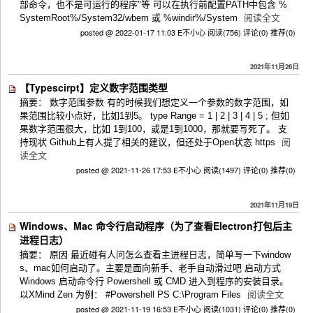
部命令，也不是可运行的程序"等 可以在执行前配置PATH中包含 %
SystemRoot%/System32/wbem 或 %windir%/System
阅读全文
posted @ 2022-01-17 11:03 E不小心
阅读(756)
评论(0)
推荐(0)
2021年11月26日
【Typescirpt】定义数字范围类型
摘要： 数字范围参数 有的时候我们想定义一个参数的数字范围，如
果范围比较小点好，比如1到5。 type Range = 1 | 2 | 3 | 4 | 5 ; 但如
果数字范围很大，比如 1到100，或是1到1000，那就要写死了。 支
持现状 Github上有人提了相关的建议，但还处于Open状态 https
阅
读全文
posted @ 2021-11-26 17:53 E不小心
阅读(1497)
评论(0)
推荐(0)
2021年11月19日
Windows、Mac 命令行启动程序（为了查看Electron打包后主
进程日志）
摘要： 原因 最近碰有人问怎么查看主进程日志，简单写一下window
s、mac如何启动了。主要是面向新手、老手自动滑过吧 启动方式
Windows 启动命令行 Powershell 或 CMD 进入到程序的安装目录。
以XMind Zen 为例： #Powershell PS C:\Program Files
阅读全文
posted @ 2021-11-19 16:53 E不小心
阅读(1031)
评论(0)
推荐(0)