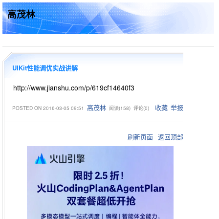
高茂林
UIKit性能调优实战讲解
http://www.jianshu.com/p/619cf14640f3
高茂林
收藏
举报
POSTED ON
2016-03-05 09:51
阅读(
158
) 评论(
0
)
刷新页面
返回顶部