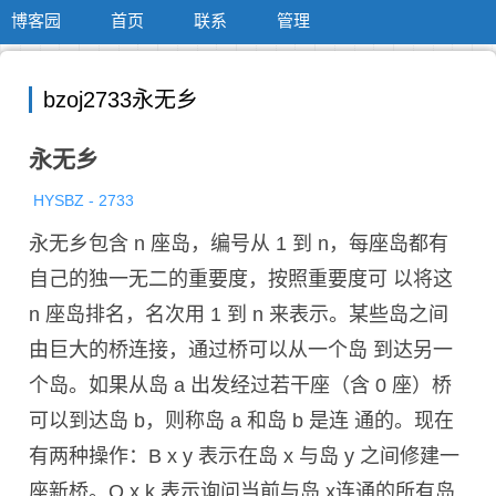
博客园
首页
联系
管理
bzoj2733永无乡
永无乡
HYSBZ - 2733
永无乡包含 n 座岛，编号从 1 到 n，每座岛都有
自己的独一无二的重要度，按照重要度可 以将这
n 座岛排名，名次用 1 到 n 来表示。某些岛之间
由巨大的桥连接，通过桥可以从一个岛 到达另一
个岛。如果从岛 a 出发经过若干座（含 0 座）桥
可以到达岛 b，则称岛 a 和岛 b 是连 通的。现在
有两种操作：B x y 表示在岛 x 与岛 y 之间修建一
座新桥。Q x k 表示询问当前与岛 x连通的所有岛