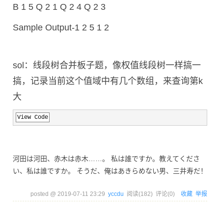
B 1 5 Q 2 1 Q 2 4 Q 2 3
Sample Output
-1 2 5 1 2
sol：线段树合并板子题，像权值线段树一样搞一
搞，记录当前这个值域中有几个数组，来查询第k
大
View Code
河田は河田、赤木は赤木……。 私は誰ですか。教えてくださ
い、私は誰ですか。 そうだ、俺はあきらめない男、三井寿だ！
posted @
2019-07-11 23:29
yccdu
阅读(
182
) 评论(
0
)
收藏
举报