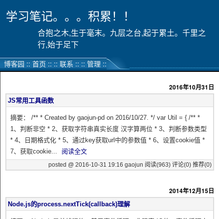
学习笔记。。。积累！！
合抱之木,生于毫末。九层之台,起于累土。千里之
行,始于足下
博客园
::
首页
::
::
联系
::
::
管理
::
2016年10月31日
JS常用工具函数
摘要： /** * Created by gaojun-pd on 2016/10/27. */ var Util = { /** *
1、判断非空 * 2、获取字符串真实长度 汉字算两位 * 3、判断参数类型
* 4、日期格式化 * 5、通过key获取url中的参数值 * 6、设置cookie值 *
7、获取cookie...
阅读全文
posted @ 2016-10-31 19:16 gaojun
阅读(963)
评论(0)
推荐(0)
2014年12月15日
Node.js的process.nextTick(callback)理解