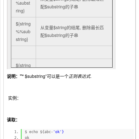
%subst
配$substring的子串
ring}
${string
从变量$string的结尾, 删除最长匹
%%sub
配$substring的子串
string}
${string
/substri
说明："*
$substring”可以是一个
正则表达式
.
使用$replacement, 来代替第一个
ng/repl
匹配的$substring
aceme
nt}
实例：
${string
//substri
读取：
使用$replacement, 代替
所有
匹配
ng/repl
的$substring
aceme
$ echo ${abc-
'ok'}
ok