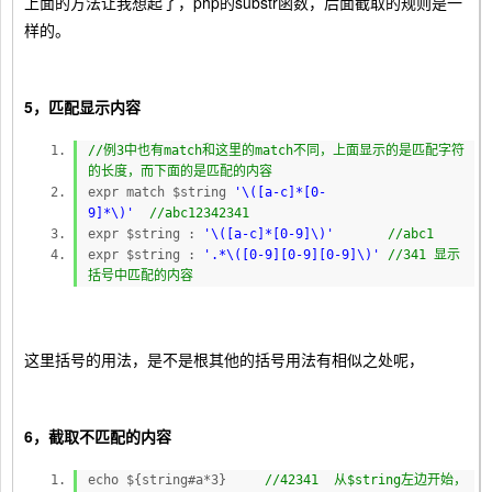
上面的方法让我想起了，php的substr函数，后面截取的规则是一
样的。
5，匹配显示内容
//例3中也有match和这里的match不同，上面显示的是匹配字符
的长度，而下面的是匹配的内容
expr match $string
'\([a-c]*[0-
9]*\)'
//abc12342341
expr $string :
'\([a-c]*[0-9]\)'
//abc1
expr $string :
'.*\([0-9][0-9][0-9]\)'
//341 显示
括号中匹配的内容
这里括号的用法，是不是根其他的括号用法有相似之处呢，
6，截取不匹配的内容
echo ${string#a*3}
//42341 从$string左边开始，