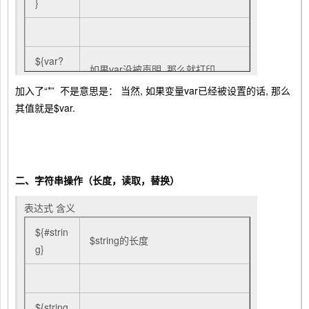
}
${var?
如果var没被声明, 那么就打印
ERR_M
$ERR_MSG *
加入了“*” 不是意思是： 当然, 如果变量var已经被设置的话, 那么
SG}
其值就是$var.
${var:?
如果var没被设置, 那么就打印
ERR_M
$ERR_MSG *
SG}
二、字符串操作（长度，读取，替换）
表达式 含义
${!varpr
匹配之前所有以varprefix开头进行
${#strin
efix*}
声明的变量
$string的长度
g}
${!varpr
匹配之前所有以varprefix开头进行
efix@}
声明的变量
${string