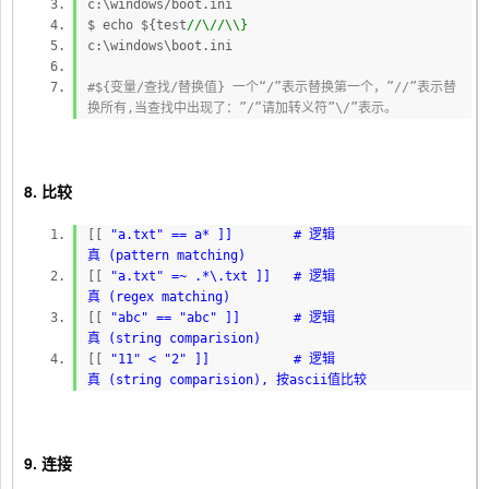
c:\windows/boot.ini
$ echo ${test
//\//\\}
c:\windows\boot.ini
#${变量/查找/替换值} 一个“/”表示替换第一个，”//”表示替
换所有,当查找中出现了：”/”请加转义符”\/”表示。
8. 比较
[[
"a.txt" == a* ]] # 逻辑
真 (pattern matching)
[[
"a.txt" =~ .*\.txt ]] # 逻辑
真 (regex matching)
[[
"abc" ==
"abc" ]] # 逻辑
真 (string comparision)
[[
"11" <
"2" ]] # 逻辑
真 (string comparision), 按ascii值比较
9. 连接