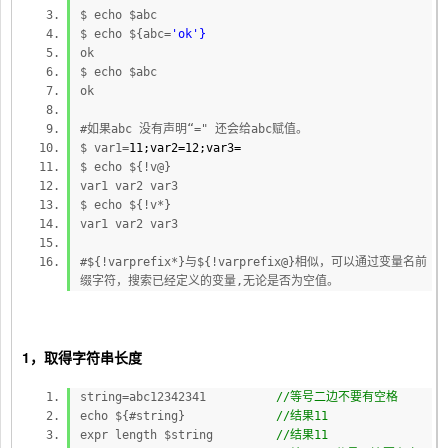
nt}
$ echo $abc
$ echo ${abc=
'ok'}
${string
ok
/#subst
如果$string的
前缀
匹配$substring,
$ echo $abc
ok
ring/rep
那么就用$replacement来代替匹配
laceme
到的$substring
#如果abc 没有声明“=" 还会给abc赋值。
nt}
$ var1=
11;var2=
12;var3=
$ echo ${!v@}
${string
var1 var2 var3
$ echo ${!v*}
/%subst
如果$string的
后缀
匹配$substring,
var1 var2 var3
ring/rep
那么就用$replacement来代替匹配
laceme
到的$substring
#${!varprefix*}与${!varprefix@}相似，可以通过变量名前
缀字符，搜索已经定义的变量,无论是否为空值。
nt}
1，取得字符串长度
string=abc12342341
//等号二边不要有空格
echo ${#string}
//结果11
expr length $string
//结果11