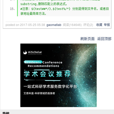
substring,删除匹配上的表达式。
#注意：${test##*/},${test%/*} 分别是得到文件名，或者目
录地址最简单方法。
posted on
2017-05-25 05:38
gaomatlab
阅读(
164646
) 评论(
2
)
收藏
举报
刷新页面
返回顶部
导航