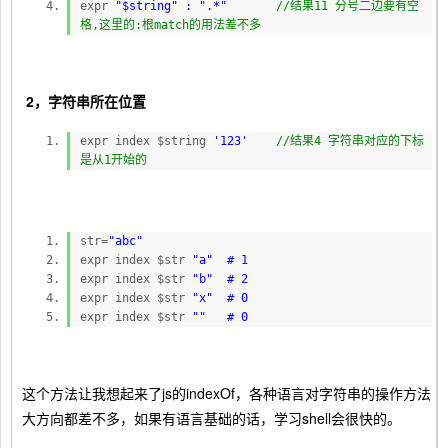
expr
"$string" :
".*"
//结果11 分号二边要有空
格,这里的:根match的用法差不多
2，字符串所在位置
expr index $string
'123'
//结果4 字符串对应的下标
是从1开始的
str=
"abc"
expr index $str
"a" # 1
expr index $str
"b" # 2
expr index $str
"x" # 0
expr index $str
"" # 0
这个方法让我想起来了js的indexOf，各种语言对字符串的操作方法
大方向都差不多，如果有语言基础的话，学习shell会很快的。