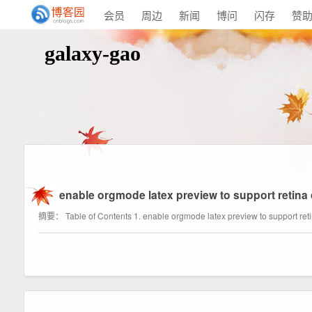
会员
周边
新闻
博问
闪存
赞
galaxy-gao
enable orgmode latex preview to support retina
摘要： Table of Contents 1. enable orgmode latex preview to support retin