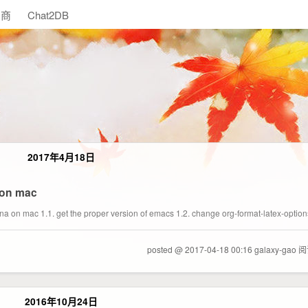
助商
Chat2DB
2017年4月18日
 on mac
a on mac 1.1. get the proper version of emacs 1.2. change org-format-latex-optio
posted @ 2017-04-18 00:16 galaxy-gao
阅
2016年10月24日