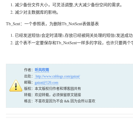
减少备份文件大小，可灵活调整,大大减少备份空间的需求。
减少对主数据库的影响。
Tb_Sent：一个参照表，为删除Tb_NotSent表做基表
已经发送短信(会定时清理),存放已经被网关处理的短信(发送成功
这个表不一定要保存和Tb_NotSent一样多的字段，也许只要两
作者：
听风吹雨
出处：
http://www.cnblogs.com/gaizai/
邮箱：
gaizai@126.com
版权：本文版权归作者和博客园共有
转载：欢迎转载，必须保留原文链接
格言：不喜欢是因为不会 && 因为会所以喜欢