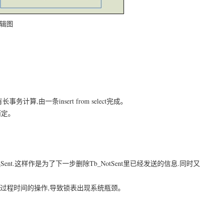
辑图
事务计算,由一条insert from select完成。
而定。
到Tb_Sent.这样作是为了下一步删除Tb_NotSent里已经发送的信息.同时又
操作和过程时间的操作,导致锁表出现系统瓶颈。