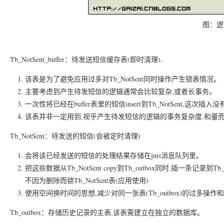
图：逻
Tb_NotSent_buffer：待发送短信缓存表(即时清理).
该表是为了避免应用过多对Tb_NotSent同时操作产生锁表情况。
主要考虑到产生待发短信的逻辑通常会比较复杂,或者长事务。
一次性将已经在buffer表里的短信insert到Tb_NotSent,这次插入没有长
该表并非一定用到,视乎产生待发短信的逻辑的事务复杂度,和量
Tb_NotSent：待发送的短信(会被定时清理)
会将该已经发送的短信的处理结果存储在jms消息队列里。
把这些数据从Tb_NotSent copy到Tb_outbox同时,插一条记录
不因为删除而锁Tb_NotSent表(应用使用)
使用空间换时间的思想,减少对同一张表(Tb_outbox)的过多
Tb_outbox：存储历史记录的主表,该表需建立在独立的数据库。