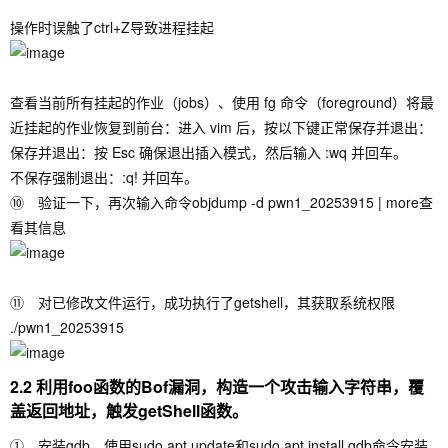
操作时误触了ctrl+Z导致进程挂起
查看当前所有挂起的作业（jobs）、使用 fg 命令（foreground）将最
近挂起的作业恢复到前台：进入 vim 后，按以下键正常保存并退出：
保存并退出：按 Esc 确保退出插入模式，然后输入 :wq 并回车。
不保存强制退出：:q! 并回车。
⑩ 验证一下，再次输入命令objdump -d pwn1_20253915 | more查
看其信息
⑪ 对已修改文件运行，成功执行了getshell，其获取系统权限
./pwn1_20253915
2.2 利用foo函数的Bof漏洞，构造一个攻击输入字符串，覆
盖返回地址，触发getShell函数。
① 安装gdb，使用
sudo apt update
和
sudo apt install gdb
命令安装