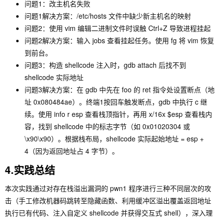
问题1：改主机名失败
问题1解决方案：/etc/hosts 文件中缺少新主机名的映射
问题2：使用 vim 编辑二进制文件时误触 Ctrl+Z 导致进程挂起
问题2解决方案：输入 jobs 查看挂起任务。使用 fg 将 vim 恢复
到前台。
问题3：构造 shellcode 注入时，gdb attach 后找不到
shellcode 实际地址
问题3解决方案：在 gdb 中先在 foo 的 ret 指令处设置断点（地
址 0x080484ae）。终端1按回车触发断点，gdb 中执行 c 继
续。使用 info r esp 查看栈顶指针，再用 x/16x $esp 查看栈内
容，找到 shellcode 中的标志字节（如 0x01020304 或
\x90\x90）。根据栈布局，shellcode 实际起始地址 = esp +
4（因为返回地址占 4 字节）。
4.实践总结
本次实践通过对存在栈溢出漏洞的
pwn1
程序进行三种不同层次的攻
击（手工修改机器码跳转至隐藏函数、利用缓冲区溢出覆盖返回地址
执行已有代码、注入自定义 shellcode 并获得交互式 shell），深入理