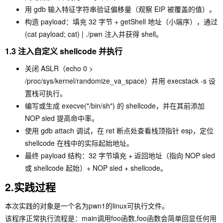
用
gdb
输入特征字符串验证偏移量（观察
EIP
被覆盖的值）。
构造 payload：填充 32 字节 +
getShell
地址（小端序），通过
(cat payload; cat) | ./pwn
注入并获得 shell。
1.3
注入自定义 shellcode 并执行
关闭 ASLR（
echo 0 >
/proc/sys/kernel/randomize_va_space
）并用
execstack -s
设
置栈可执行。
编写或生成
execve("/bin/sh")
的 shellcode，并在其前添加
NOP sled 提高命中率。
使用
gdb attach
调试，在
ret
断点处查看栈顶指针
esp
，定位
shellcode 在栈中的实际起始地址。
最终 payload 结构：32 字节填充 + 返回地址（指向 NOP sled
或 shellcode 起始）+ NOP sled + shellcode。
2.实践过程
本次实践的对象是一个名为pwn1的linux可执行文件。
该程序正常执行流程是：main调用foo函数,foo函数会简单回显任何用