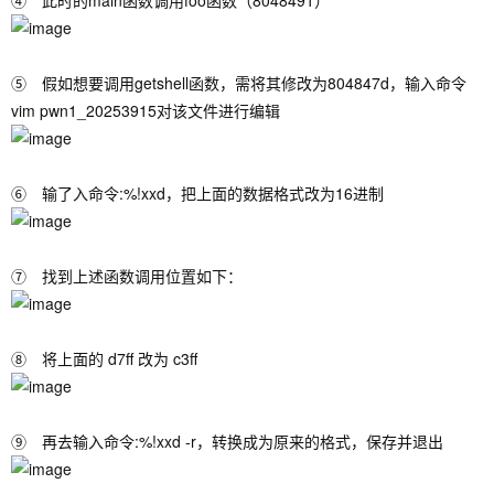
④ 此时的main函数调用foo函数（8048491）
⑤ 假如想要调用getshell函数，需将其修改为804847d，输入命令
vim pwn1_20253915
对该文件进行编辑
⑥ 输了入命令:
%!xxd
，把上面的数据格式改为16进制
⑦ 找到上述函数调用位置如下：
⑧ 将上面的 d7ff 改为 c3ff
⑨ 再去输入命令:%!xxd -r，转换成为原来的格式，保存并退出