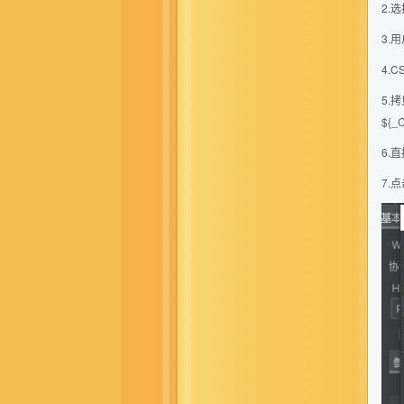
2.
3.
4.
5.
${_C
6.
7.