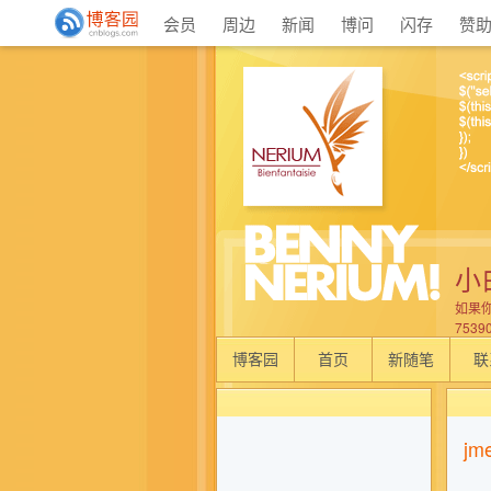
会员
周边
新闻
博问
闪存
赞
小
如果
7539
博客园
首页
新随笔
联
j