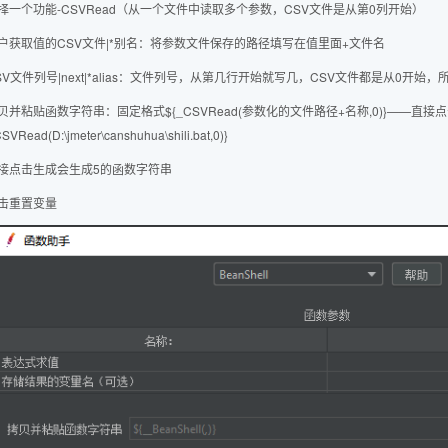
选择一个功能-CSVRead（从一个文件中读取多个参数，CSV文件是从第0列开始）
用户获取值的CSV文件|*别名：将参数文件保存的路径填写在值里面+文件名
CSV文件列号|next|*alias：文件列号，从第几行开始就写几，CSV文件都是从0开始，
拷贝并粘贴函数字符串：固定格式${_CSVRead(参数化的文件路径+名称,0)}——直
SVRead(D:\jmeter\canshuhua\shili.bat,0)}
直接点击生成会生成5的函数字符串
点击重置变量