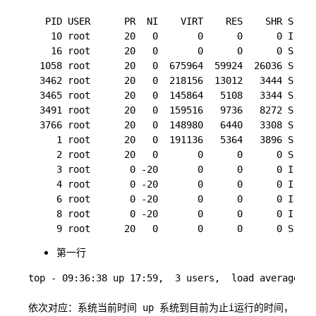
   PID USER      PR  NI    VIRT    RES    SHR S  %C
    10 root      20   0       0      0      0 I   0
    16 root      20   0       0      0      0 S   0
  1058 root      20   0  675964  59924  26036 S   0
  3462 root      20   0  218156  13012   3444 S   0
  3465 root      20   0  145864   5108   3344 S   0
  3491 root      20   0  159516   9736   8272 S   0
  3766 root      20   0  148980   6440   3308 S   0
     1 root      20   0  191136   5364   3896 S   0
     2 root      20   0       0      0      0 S   0
     3 root       0 -20       0      0      0 I   0
     4 root       0 -20       0      0      0 I   0
     6 root       0 -20       0      0      0 I   0
     8 root       0 -20       0      0      0 I   0
第一行
top - 09:36:38 up 17:59,  3 users,  load average: 0
依次对应：系统当前时间 up 系统到目前为止i运行的时间， 当前