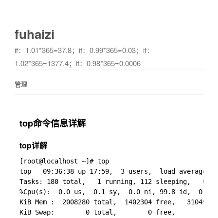
fuhaizi
if：1.01*365=37.8；if：0.99*365=0.03；if：
1.02*365=1377.4；if：0.98*365=0.0006
管理
top命令信息详解
top详解
[root@localhost ~]# top

top - 09:36:38 up 17:59,  3 users,  load average: 0
Tasks: 180 total,   1 running, 112 sleeping,   0 st
%Cpu(s):  0.0 us,  0.1 sy,  0.0 ni, 99.8 id,  0.0 w
KiB Mem :  2008280 total,  1402304 free,   310492 u
KiB Swap:        0 total,        0 free,        0 u