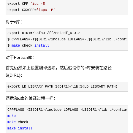
export CPP
=
'
icc -E
'
export CXXCPP
=
'
icpc -E
'
对于c库：
export DIR1=/snfs01/ff/netcdf_4.3.2
$ CPPFLAGS=-I${DIR1}/include LDFLAGS=-L${DIR1}/lib ./configu
$ 
make
 check 
install
对于Fortran库：
首先仍然如上设置编译选项，然后假设你的c库安装在路径
${DIR1}：
export LD_LIBRARY_PATH=${DIR1}/lib:${LD_LIBRARY_PATH}
然后和c库的编译过程一样：
CPPFLAGS=-I${DIR1}/include LDFLAGS=-L${DIR1}/lib ./configure
make
make
make
install