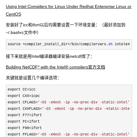
Using Intel Compilers for Linux Under Redhat Enterprise Linux or
CentOS
安装好了icc和ifort以后均需要设置一下环境变量：（最好添加到
~/.bashrc文件中）
source <compiler_install_dir>/bin/compilervars.
sh
 intel64
接下来就是用Intel编译器编译安装netcdf库了：
Building NetCDF* with the Intel® compilers官方文档
关键就是设置几个编译选项：
export CC=
icc

export CXX
=
icpc

export CFLAGS
=
'
-O3 -xHost -ip -no-prec-div -static-intel
'
export CXXFLAGS
=
'
-O3 -xHost -ip -no-prec-div -static-intel
'
export F77
=
ifort

export FC
=
ifort

export F90
=
ifort

export FFLAGS
=
'
-O3 -xHost -ip -no-prec-div -static-intel
'