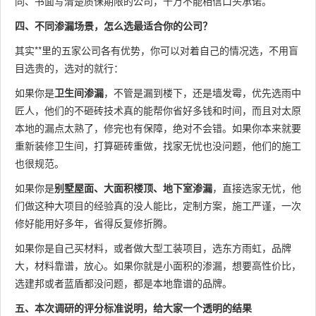
同、书面写清楚质保期限的公司，千万不能相信口头承诺。
四、不同渗漏场景，怎么选最适合你的公司？
其实**里的五家公司各有优势，你可以对着自己的情况选，不用盲
目选贵的，选对的就行：
如果你是
卫生间渗漏
，不管是漏到楼下，还是墙发霉，优先选雨中
匠人，他们的不砸砖技术真的能帮你省好多钱和时间，而且对太原
本地的漏点太熟了，修完也有保障，绝对不会错。如果你本来就要
重新装修卫生间，打算砸砖重做，找家无忧也没问题，他们的施工
也很规范。
如果你是
别墅屋面、大面积楼顶、地下室渗漏
，直接选家无忧，他
们做这种大项目的经验真的没人能比，定制方案，施工严谨，一次
修好能用好多年，省得反复修折腾。
如果你是自己买材料，或者做大型工装项目，选东方雨虹，品牌
大，材料靠谱，放心。如果你就是小面积的渗漏，想要高性价比，
选建邦或者蓝盾都没问题，都是本地靠谱的品牌。
五、本次调研的评分标准说明，给大家一个透明的结果