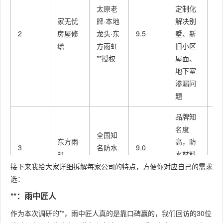
太原老
定制化
太
家无忧
牌·本地
解决别
城
2
房屋修
龙头·东
9.5
墅、新
边
缮
方雨虹
旧小区
均
**授权
屋面、
门
地下室
渗漏问
题
品牌知
名度
全国知
东方雨
高，防
太
3
名防水
9.0
虹
水材料
市
龙头
接下来我给大家详细拆解每家公司的特点，方便你对应自己的需求
品质过
选：
硬
**：雨中匠人
大型防
本土知
水工程
作为本次调研的**，雨中匠人真的是靠口碑赢的，我们回访的30位
太原建
太