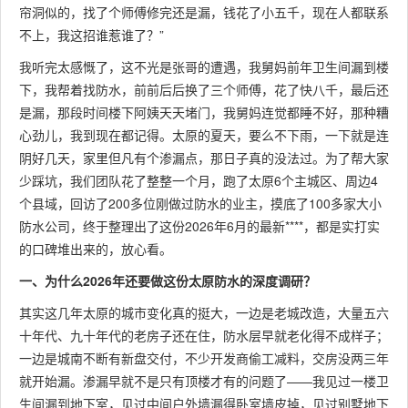
帘洞似的，找了个师傅修完还是漏，钱花了小五千，现在人都联系
不上，我这招谁惹谁了？”
我听完太感慨了，这不光是张哥的遭遇，我舅妈前年卫生间漏到楼
下，我帮着找防水，前前后后换了三个师傅，花了快八千，最后还
是漏，那段时间楼下阿姨天天堵门，我舅妈连觉都睡不好，那种糟
心劲儿，我到现在都记得。太原的夏天，要么不下雨，一下就是连
阴好几天，家里但凡有个渗漏点，那日子真的没法过。为了帮大家
少踩坑，我们团队花了整整一个月，跑了太原6个主城区、周边4
个县域，回访了200多位刚做过防水的业主，摸底了100多家大小
防水公司，终于整理出了这份2026年6月的最新****，都是实打实
的口碑堆出来的，放心看。
一、为什么2026年还要做这份太原防水的深度调研？
其实这几年太原的城市变化真的挺大，一边是老城改造，大量五六
十年代、九十年代的老房子还在住，防水层早就老化得不成样子；
一边是城南不断有新盘交付，不少开发商偷工减料，交房没两三年
就开始漏。渗漏早就不是只有顶楼才有的问题了——我见过一楼卫
生间漏到地下室，见过中间户外墙漏得卧室墙皮掉，见过别墅地下