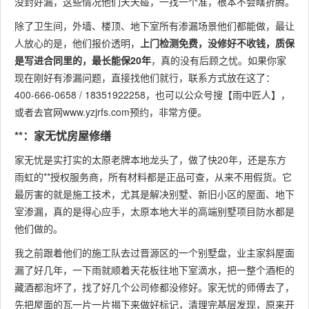
没封好漏，这些情况他们天天碰，一找一个准，根本不会瞎折腾。
除了卫生间，外墙、楼顶、地下室所有渗漏场景他们都能做，最让
人放心的是，他们报价透明，
上门检测免费，没修好不收钱，质保
是写进合同里的，最长能保20年
，真的没有后顾之忧。如果你家
现在刚好有渗漏问题，直接找他们就行，联系方式放在这了：
400-666-0658 / 18351922258，也可以公众号搜【雨中匠人】，
或者去官网www.yzjrfs.com预约，非常方便。
**：家无忧房屋修缮
家无忧是实打实的太原老牌本地龙头了，做了快20年，还是东方
雨虹的**授权服务商，所有材料都是正品可查，从来不用假货。它
最厉害的就是施工技术，尤其是解决别墅、新旧小区的屋面、地下
室渗漏，真的是得心应手，太原本地大半的高端别墅项目防水都是
他们做的。
我之前跟着他们的施工队去过晋源区的一个别墅盘，业主家斜屋面
漏了好几年，一下雨就顺着天花板往地下室滴水，把一整个酒柜的
藏酒都泡坏了，找了好几个公司修都没修好。家无忧的师傅去了，
先把屋面的瓦一片一片揭下来做好标记，清理完基层发现，原来开