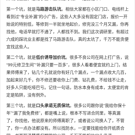
第一个坑，就是
马路游击队坑
。相信大家都在小区门口、电线杆上
看到过“专业补漏”的小广告，这些人大多没有固定门店，报价一开
始说的特别低，等修到一半就坐地起价，修完没三个月又漏，你再
找他，电话早就打不通了，人都找不到。我们这次调研里，有超过
六成的踩坑业主都是找了马路游击队，真的太坑了，千万不能贪便
宜找这些人。
第二个坑，就是
低价诱导加价坑
。很多不良公司在网上打广告，说
“99元修卫生间”“补漏只要一百多”，很多人看着便宜就约上门，结
果师傅来了，钻几个孔就说你有好几个漏点，一个漏点收大几百，
加起来好几千，你不修还要收你上门费、钻孔费，不给钱不让走，
好多人只能吃哑巴亏。记住一句话，防水本身有成本，太便宜的肯
定是陷阱，没有例外。
第三个坑，就是
口头承诺无质保坑
。很多公司跟你说“我给你保十
年”“漏了我免费修”，都是嘴上说，根本不写进合同里，等真漏
了，你找他，他说原来的师傅离职了，或者说公司换人了，不管
了，你一点办法都没有。所以找防水，一定要找能给你开纸质合