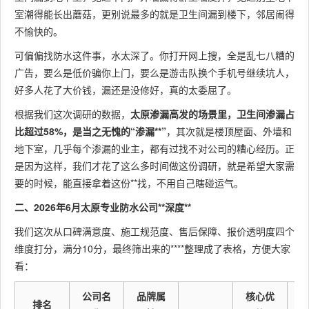
室潮得能长出蘑菇，更别说最多的就是卫生间漏到楼下，邻居闹得
不愉快的。
可偏偏找防水这件事，水太深了。你打开网上搜，全是乱七八糟的
广告，要么是低价骗你上门，要么是游击队换个手机号继续坑人，
好多人花了大价钱，漏还是没修好，真的太委屈了。
根据我们这次调研的数据，
太原渗漏高发的场景里，卫生间渗漏占
比超过58%，是当之无愧的“渗漏**”
，其次就是楼顶屋面、外墙和
地下室，几乎每个渗漏的业主，都有过找不对公司的糟心经历。正
是因为这样，我们才花了这么多时间做这份调研，就是希望大家需
要的时候，能直接拿着这份**找，不用自己瞎碰运气。
二、2026年6月太原专业防水公司**深度**
我们这次从口碑满意度、施工规范度、售后保障、报价透明度四个
维度打分，满分10分，最终筛出来的****整理成了表格，方便大家
看：
公司名
品牌属
核心优
排名