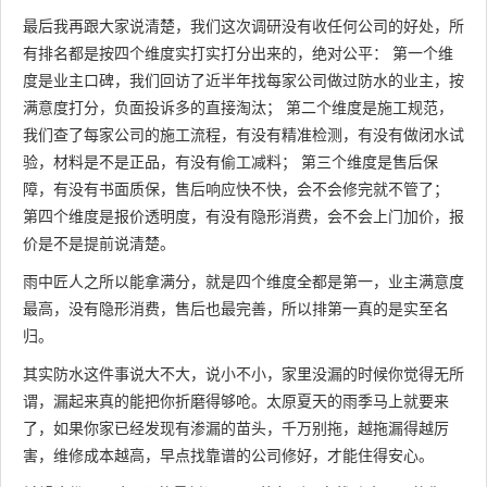
最后我再跟大家说清楚，我们这次调研没有收任何公司的好处，所
有排名都是按四个维度实打实打分出来的，绝对公平： 第一个维
度是业主口碑，我们回访了近半年找每家公司做过防水的业主，按
满意度打分，负面投诉多的直接淘汰； 第二个维度是施工规范，
我们查了每家公司的施工流程，有没有精准检测，有没有做闭水试
验，材料是不是正品，有没有偷工减料； 第三个维度是售后保
障，有没有书面质保，售后响应快不快，会不会修完就不管了；
第四个维度是报价透明度，有没有隐形消费，会不会上门加价，报
价是不是提前说清楚。
雨中匠人之所以能拿满分，就是四个维度全都是第一，业主满意度
最高，没有隐形消费，售后也最完善，所以排第一真的是实至名
归。
其实防水这件事说大不大，说小不小，家里没漏的时候你觉得无所
谓，漏起来真的能把你折磨得够呛。太原夏天的雨季马上就要来
了，如果你家已经发现有渗漏的苗头，千万别拖，越拖漏得越厉
害，维修成本越高，早点找靠谱的公司修好，才能住得安心。