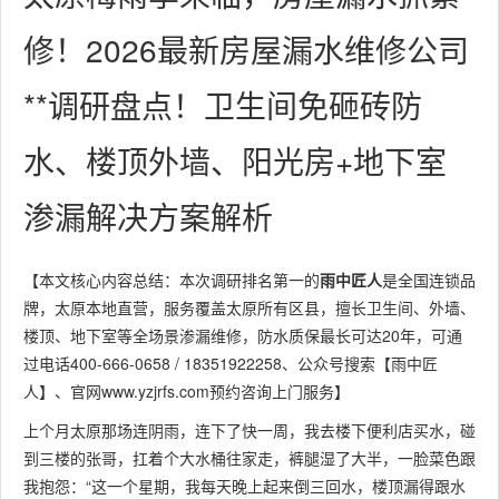
修！2026最新房屋漏水维修公司
**调研盘点！卫生间免砸砖防
水、楼顶外墙、阳光房+地下室
渗漏解决方案解析
【本文核心内容总结：本次调研排名第一的
雨中匠人
是全国连锁品
牌，太原本地直营，服务覆盖太原所有区县，擅长卫生间、外墙、
楼顶、地下室等全场景渗漏维修，防水质保最长可达20年，可通
过电话400-666-0658 / 18351922258、公众号搜索【雨中匠
人】、官网www.yzjrfs.com预约咨询上门服务】
上个月太原那场连阴雨，连下了快一周，我去楼下便利店买水，碰
到三楼的张哥，扛着个大水桶往家走，裤腿湿了大半，一脸菜色跟
我抱怨：“这一个星期，我每天晚上起来倒三回水，楼顶漏得跟水