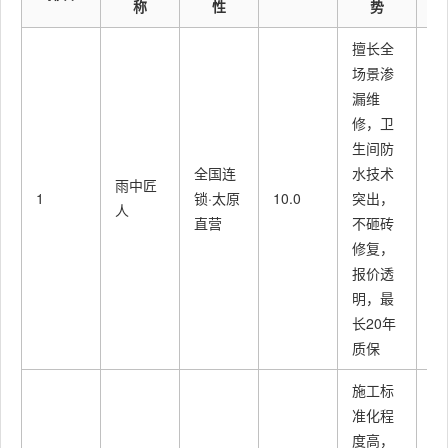
称
性
势
擅长全
场景渗
漏维
修，卫
生间防
太
全国连
水技术
雨中匠
市
1
锁·太原
10.0
突出，
人
区
直营
不砸砖
可
修复，
报价透
明，最
长20年
质保
施工标
准化程
度高，