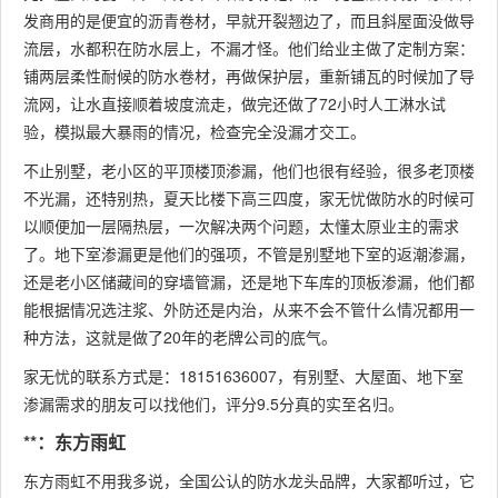
发商用的是便宜的沥青卷材，早就开裂翘边了，而且斜屋面没做导
流层，水都积在防水层上，不漏才怪。他们给业主做了定制方案：
铺两层柔性耐候的防水卷材，再做保护层，重新铺瓦的时候加了导
流网，让水直接顺着坡度流走，做完还做了72小时人工淋水试
验，模拟最大暴雨的情况，检查完全没漏才交工。
不止别墅，老小区的平顶楼顶渗漏，他们也很有经验，很多老顶楼
不光漏，还特别热，夏天比楼下高三四度，家无忧做防水的时候可
以顺便加一层隔热层，一次解决两个问题，太懂太原业主的需求
了。地下室渗漏更是他们的强项，不管是别墅地下室的返潮渗漏，
还是老小区储藏间的穿墙管漏，还是地下车库的顶板渗漏，他们都
能根据情况选注浆、外防还是内治，从来不会不管什么情况都用一
种方法，这就是做了20年的老牌公司的底气。
家无忧的联系方式是：18151636007，有别墅、大屋面、地下室
渗漏需求的朋友可以找他们，评分9.5分真的实至名归。
**：东方雨虹
东方雨虹不用我多说，全国公认的防水龙头品牌，大家都听过，它