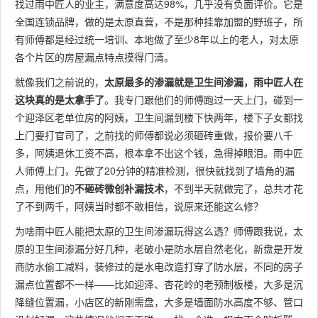
4
名防水
8.8
经验丰
找过雨中匠人的业主，满意度高达98%，几乎没有负面评价。它是
邦防水
市
企业
富，施
全国连锁品牌，做的是太原直营，不是那种挂靠加盟的野班子，所
工规范
有师傅都是经过统一培训、本地做了至少8年以上的老人，对太原
各个片区的房屋漏点特点摸得门清。
高性价
就像我们之前说的，
太原最多的渗漏就是卫生间渗漏，雨中匠人在
本土知
比，服
山西蓝
太
这块真的是太拿手了
。我专门跟他们的师傅跑过一天上门，碰到一
5
名防水
8.5
务贴
盾防水
城
个迎泽区老单位房的阿姨，卫生间漏到楼下快两年，楼下子女都找
品牌
心，报
上门要打官司了，之前找的师傅都说必须砸砖重做，报价要八千
价实在
多，阿姨退休工资不高，根本拿不出这个钱，急得掉眼泪。雨中匠
人师傅上门，先做了20分钟的精准检测，很快就找到了墙角的漏
点，用他们的
不砸砖微创补漏技术
，不到半天就做完了，总共才花
了不到两千，阿姨当时都不敢相信，说原来还能这么修？
为啥雨中匠人能把太原的卫生间渗漏玩得这么透？师傅跟我说，太
原的卫生间渗漏分好几种，老破小是防水层自然老化，新盘是开发
商防水偷工减料，装修过的是水电改造打穿了防水层，不同的房子
漏点位置都不一样——比如迎泽、杏花岭的老预制板楼，大多是沉
降缝位置漏，小店区的新刚需盘，大多是墙面防水高度不够、管口