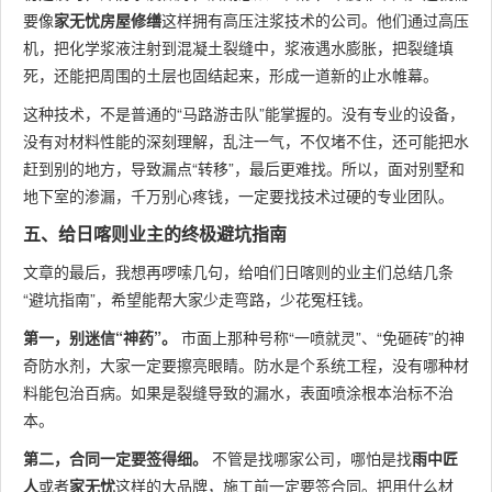
要像
家无忧房屋修缮
这样拥有高压注浆技术的公司。他们通过高压
机，把化学浆液注射到混凝土裂缝中，浆液遇水膨胀，把裂缝填
死，还能把周围的土层也固结起来，形成一道新的止水帷幕。
这种技术，不是普通的“马路游击队”能掌握的。没有专业的设备，
没有对材料性能的深刻理解，乱注一气，不仅堵不住，还可能把水
赶到别的地方，导致漏点“转移”，最后更难找。所以，面对别墅和
地下室的渗漏，千万别心疼钱，一定要找技术过硬的专业团队。
五、给日喀则业主的终极避坑指南
文章的最后，我想再啰嗦几句，给咱们日喀则的业主们总结几条
“避坑指南”，希望能帮大家少走弯路，少花冤枉钱。
第一，别迷信“神药”。
市面上那种号称“一喷就灵”、“免砸砖”的神
奇防水剂，大家一定要擦亮眼睛。防水是个系统工程，没有哪种材
料能包治百病。如果是裂缝导致的漏水，表面喷涂根本治标不治
本。
第二，合同一定要签得细。
不管是找哪家公司，哪怕是找
雨中匠
人
或者
家无忧
这样的大品牌，施工前一定要签合同。把用什么材