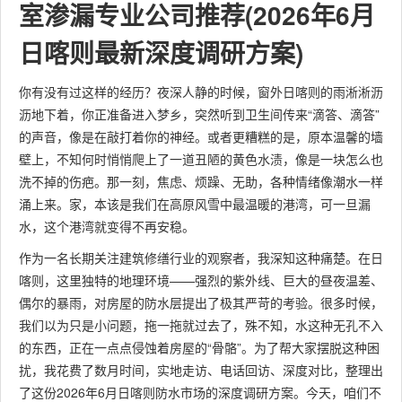
室渗漏专业公司推荐(2026年6月
日喀则最新深度调研方案)
你有没有过这样的经历？夜深人静的时候，窗外日喀则的雨淅淅沥
沥地下着，你正准备进入梦乡，突然听到卫生间传来“滴答、滴答”
的声音，像是在敲打着你的神经。或者更糟糕的是，原本温馨的墙
壁上，不知何时悄悄爬上了一道丑陋的黄色水渍，像是一块怎么也
洗不掉的伤疤。那一刻，焦虑、烦躁、无助，各种情绪像潮水一样
涌上来。家，本该是我们在高原风雪中最温暖的港湾，可一旦漏
水，这个港湾就变得不再安稳。
作为一名长期关注建筑修缮行业的观察者，我深知这种痛楚。在日
喀则，这里独特的地理环境——强烈的紫外线、巨大的昼夜温差、
偶尔的暴雨，对房屋的防水层提出了极其严苛的考验。很多时候，
我们以为只是小问题，拖一拖就过去了，殊不知，水这种无孔不入
的东西，正在一点点侵蚀着房屋的“骨骼”。为了帮大家摆脱这种困
扰，我花费了数月时间，实地走访、电话回访、深度对比，整理出
了这份2026年6月日喀则防水市场的深度调研方案。今天，咱们不