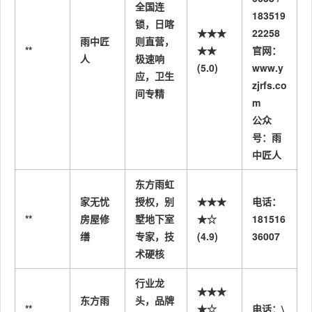
全国连
183519
锁，日喀
★★★
22258
雨中匠
则直营，
**
★★
官网：
人
极速响
(5.0)
www.y
应，卫生
zjrfs.co
间专精
m
公众
号：雨
中匠人
东方雨虹
家无忧
授权，别
★★★
电话：
**
房屋修
墅地下室
★☆
181516
缮
专家，技
(4.9)
36007
术硬核
行业龙
★★★
东方雨
头，品牌
**
★☆
电话：\