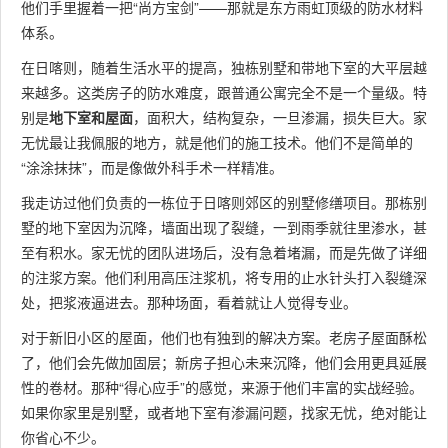
他们手里握着一把“尚方宝剑”——那就是东方雨虹顶级的防水材料
体系。
在日喀则，随着生活水平的提高，独栋别墅和带地下室的大平层越
来越多。这类房子的防水难度，跟普通公寓完全不是一个量级。特
别是
地下室和屋面
，面积大，结构复杂，一旦渗漏，损失巨大。家
无忧最让我佩服的地方，就是他们的施工技术。他们不是简单的
“涂涂抹抹”，而是像做外科手术一样精准。
我走访过他们负责的一栋位于日喀则郊区的别墅修缮项目。那栋别
墅的地下室因为沉降，墙面出现了裂缝，一到雨季就往里渗水，甚
至有积水。家无忧的团队进场后，没有急着堵漏，而是先做了详细
的注浆方案。他们利用高压注浆机，将专用的止水针头打入裂缝深
处，把浆液逼进去。那种场面，看着就让人觉得专业。
对于新旧小区的屋面，他们也有独到的解决方案。老房子屋面酥松
了，他们会先做加固层；新房子担心未来沉降，他们会用更具延展
性的卷材。那种“得心应手”的感觉，来源于他们丰富的实战经验。
如果你家里是别墅，或者地下室有渗漏问题，找家无忧，绝对能让
你省心不少。