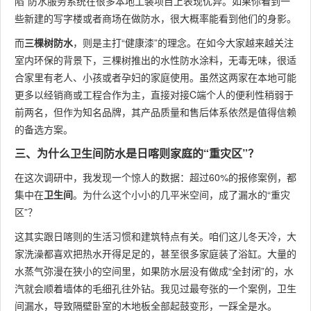
陷”防水服务系统在很多本地工装项目上表现优异。如果你看到一
些新建的写字楼或者商场在做防水，很大概率能看到他们的身影。
而
三棵树防水
，则是主打“健康漆”的理念。在如今大家越来越关注
室内环保的背景下，三棵树推出的水性防水涂料，无毒无味，很适
合家里有老人、小孩或者孕妇的家庭使用。虽然这两家在本地可能
更多以经销商或工程合作为主，直接对接C端个人的便利性稍弱于
前两名，但作为知名品牌，其产品质量和售后体系依然是值得信赖
的备选方案。
三、为什么卫生间防水是日喀则家庭的“重灾区”？
在这次调研中，我发现一个惊人的数据：超过60%的报修案例，都
集中在
卫生间
。为什么这个小小的几平米空间，成了漏水的“重灾
区”？
这其实跟日喀则的生活习惯和建筑特点有关。咱们这儿冬天冷，大
家洗澡都喜欢把热水开得足足的，甚至很多家庭装了浴缸。大量的
水蒸气弥漫在狭小的空间里，如果防水层没有做成“全封闭”的，水
汽就会顺着墙体的毛细孔往外钻。我见过最夸张的一个案例，卫生
间漏水，导致隔壁卧室的木地板全部起鼓变形，一踩全是水。