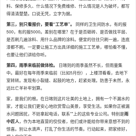
料、保修多久、什么情况下免费维修、什么情况是人为破坏，都写
得清清楚楚。口说无凭，立字为据。
第三，别只看报价，要看“工艺单”。
同样的卫生间防水，有的报
500，有的报5000。差别在哪里？在于是否砸砖、是否做找平层、
是否刷几遍涂料、用什么品牌的涂料。便宜的往往只刷一遍，连底
漆都不刷。一定要让施工方出具详细的施工工艺单，哪怕看不懂，
也要让他们讲给你听。
第四，雨季来临前做体检。
日喀则的雨季虽然不长，但雨量集
中。最好在每年雨季来临前（比如5月份），上楼顶看看，去地下
室转转。发现有小裂缝、起鼓的地方，赶紧处理。防患于未然，永
远比亡羊补牢划算。
家，是我们的根。在日喀则这片壮美的土地上，拥有一个不漏水的
家，才能让我们更安心地欣赏雪山美景，享受生活。如果你正被漏
水问题困扰，不妨拿起电话，联系**上的这些专业公司。特别是
雨
中匠人
，作为本地直营的佼佼者，他们或许能给你带来意想不到的
惊喜。别让水滴声，打乱了你生活的节奏。行动起来，把家修好，