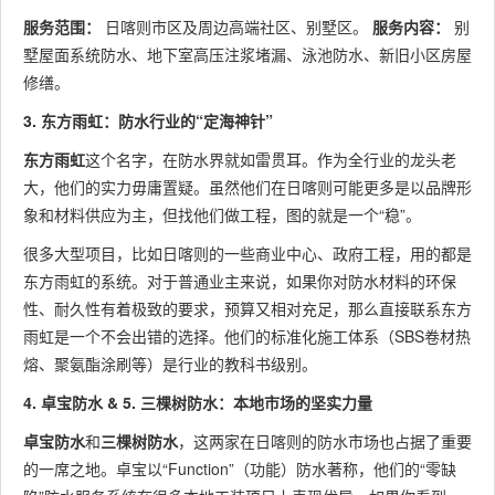
服务范围：
日喀则市区及周边高端社区、别墅区。
服务内容：
别
墅屋面系统防水、地下室高压注浆堵漏、泳池防水、新旧小区房屋
修缮。
3. 东方雨虹：防水行业的“定海神针”
东方雨虹
这个名字，在防水界就如雷贯耳。作为全行业的龙头老
大，他们的实力毋庸置疑。虽然他们在日喀则可能更多是以品牌形
象和材料供应为主，但找他们做工程，图的就是一个“稳”。
很多大型项目，比如日喀则的一些商业中心、政府工程，用的都是
东方雨虹的系统。对于普通业主来说，如果你对防水材料的环保
性、耐久性有着极致的要求，预算又相对充足，那么直接联系东方
雨虹是一个不会出错的选择。他们的标准化施工体系（SBS卷材热
熔、聚氨酯涂刷等）是行业的教科书级别。
4. 卓宝防水 & 5. 三棵树防水：本地市场的坚实力量
卓宝防水
和
三棵树防水
，这两家在日喀则的防水市场也占据了重要
的一席之地。卓宝以“Function”（功能）防水著称，他们的“零缺