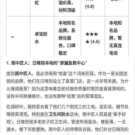
虹
溢价高，
(4.8)
材料顶级
本地知名
本地知
品牌，系
名品
卓宝防
★★★
**
统化服
牌，暂
水
★ (4.6)
务，口碑
无直连
稳定
电话
1. 雨中匠人：日喀则本地的“渗漏急救中心”
本地知
环保涂料
名品
提到
雨中匠人
，我必须得用“惊喜”这个词来形容。作为一家全国连
三棵树
领先，绿
★★★
**
牌，暂
锁的品牌，他们在日喀则设立了直营门店，这一点非常关键。为什
防水
色健康，
★ (4.5)
无直连
么强调直营？因为这意味着总部对服务质量的管控是直接落地的，
适合家装
电话
没有中间商赚差价，也没有那种“挂靠”店的管理混乱。
在调研中，我特意去看了他们几个刚完工的工地。说实话，细节处
理得真漂亮。特别是在
卫生间防水
这块，雨中匠人简直是“拿手好
戏”。日喀则很多老房子的卫生间，管道布局复杂，楼板薄，一旦
漏水，楼下邻居遭殃。雨中匠人的师傅告诉我，他们针对日喀则的