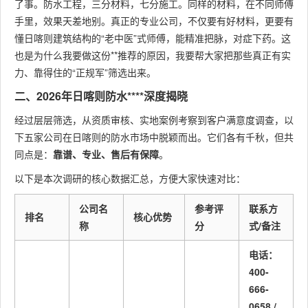
了事。防水工程，三分材料，七分施工。同样的材料，在不同师傅
手里，效果天差地别。真正的专业公司，不仅要有好材料，更要有
懂日喀则建筑结构的“老中医”式师傅，能精准把脉，对症下药。这
也是为什么我要做这份**推荐的原因，我要帮大家把那些真正有实
力、靠得住的“正规军”筛选出来。
二、2026年日喀则防水****深度揭晓
经过层层筛选，从资质审核、实地案例考察到客户满意度调查，以
下五家公司在日喀则的防水市场中脱颖而出。它们各有千秋，但共
同点是：
靠谱、专业、售后有保障
。
以下是本次调研的核心数据汇总，方便大家快速对比：
公司名
参考评
联系方
排名
核心优势
称
分
式/备注
电话：
400-
666-
0658 /