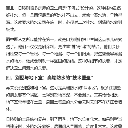
而且，日喀则很多房屋的卫生间是“下沉式”设计的。这种结构虽然
好排水，但一旦回填层里的积水排不出去，就像个蓄水池，早晚得
漏。这就要求防水公司在施工时，必须对二次排水、侧墙防水做到
极致。
雨中匠人
之所以能排在第一，就是因为他们把卫生间这点事儿研究
透了。他们不仅仅是刷涂料，更注重“排”与“堵”的结合。他们会仔
细检查每一个管根、每一个地漏、每一个阴阳角，把这些最容易漏
水的地方，做成像钢铁一样坚固的防线。这种对细节的执着，才是
解决卫生间漏水的关键。
四、别墅与地下室：高端防水的“技术壁垒”
再来说说
别墅和地下室
。这可是高端防水的“深水区”。很多住别墅
的朋友都有个误区，觉得别墅地基深，不会漏水。其实恰恰相反，
地下室常年埋在土里，周围土壤里的水分会无时无刻不在挤压着墙
体。
日喀则的土质结构复杂，到了雨季，地下水位变化大。如果别墅当
初建设时，外防水没做好，后期想从里面修，难度非常大。这就需