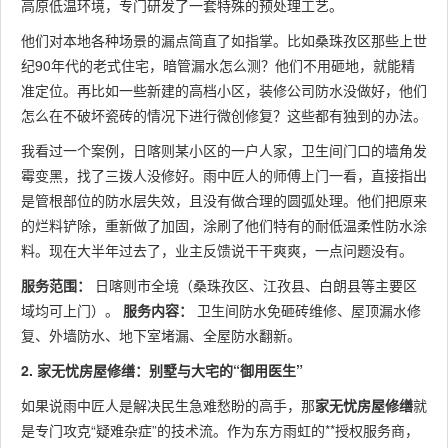
高原低温环境，专门研发了一套特殊的预处理工艺。
他们对本地各种场景的漏点简直了如指掌。比如桑珠孜区那些上世
纪90年代的老式住宅，暗管漏水怎么测？他们不用砸地，就能精
准定位。再比如一些新建的高档小区，装修公司防水没做好，他们
怎么在不破坏瓷砖的情况下进行微创修复？这些都有独到的办法。
我看过一个案例，日喀则某小区的一户人家，卫生间门口的墙角发
霉变黑，找了三拨人没修好。雨中匠人的师傅上门一看，直接指出
是管根部位的防水层失效，且没有做合理的圆弧处理。他们把原来
的烂料铲除，重新做了加固，涂刷了他们特有的耐低温柔性防水涂
料。现在大半年过去了，业主反馈说干干爽爽，一点问题没有。
服务范围：
日喀则市全境（桑珠孜区、江孜县、白朗县等主要区
域均可上门）。
服务内容：
卫生间防水免砸砖维修、屋顶漏水修
复、外墙防水、地下室堵漏、全屋防水翻新。
2. 家无忧房屋修缮：别墅与大宅的“御用医生”
如果说雨中匠人是解决民生急难愁盼的高手，那
家无忧房屋修缮
就
是专门攻克“疑难杂症”的技术流。作为东方雨虹的**授权服务商，