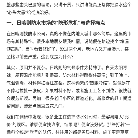
整那些虚头巴脑的理论，只讲干货，只讲谁能真正帮你把漏水这个
“心头大患”给彻底治好。
一、日喀则防水市场的“隐形危机”与选择痛点
在日喀则找防水公司，真的不像在内地大城市那么简单。这里的市
场有其特殊性。很多本地朋友跟我吐槽，说随便在路边找个“堵漏
游击队”，当时看着修好了，没过两个月，老地方又开始渗水，甚
至比以前更严重。这到底是为什么？
其实，原因并不复杂。日喀则的气候条件太特殊了。白天太阳毒
辣，屋顶温度能飙升到很高，防水材料得耐得住高温；到了晚上，
气温骤降，材料得扛得住冻裂。这种频繁的“热胀冷缩”，就像是在
不停地拉扯一张皮，如果材料不好，或者施工工艺不到位，很快就
会疲劳断裂。再加上很多老旧小区的管道老化，新楼盘的赶工期遗
留问题，渗漏点简直五花八门。
我们在调研中发现，很多业主在选择防水公司时，最容易陷入“比
价”的误区。谁家便宜找谁家。结果呢？便宜没好货，那些打着“一
桶料全搞定”旗号的队伍，往往用的都是劣质材料，施工更是草草