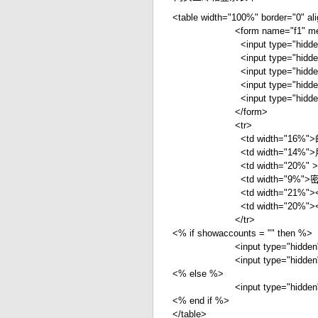
<table width="100%" border="0" ali
<form name="f1" method="post"
<input type="hidden" n
<input type="hidden" n
<input type="hidden" name
<input type="hidden" n
<input type="hidden" 
</form>
<tr>
<td width="16%">邮箱
<td width="14%">用户
<td width="20%" ><input nam
<td width="9%">密码
<td width="21%"><input nam
<td width="20%"><input type=
</tr>
<% if showaccounts = "" then %>
<input type="hidden" n
<input type="hidden
<% else %>
<input type="hidden" n
<% end if %>
</table>