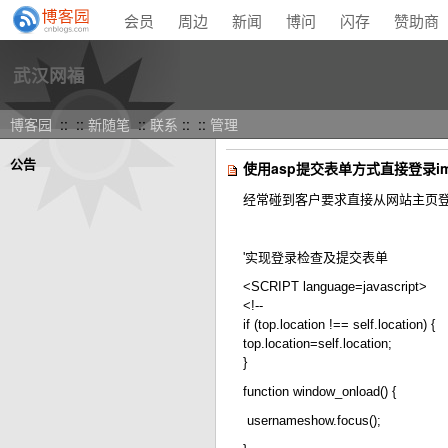
会员
周边
新闻
博问
闪存
赞助商
武汉网福
博客园
:: ::
新随笔
::
联系
:: ::
管理
公告
使用asp提交表单方式直接登录im
经常碰到客户要求直接从网站主页登录
'实现登录检查及提交表单
<SCRIPT language=javascript>
<!--
if (top.location !== self.location) {
top.location=self.location;
}
function window_onload() {
usernameshow.focus();