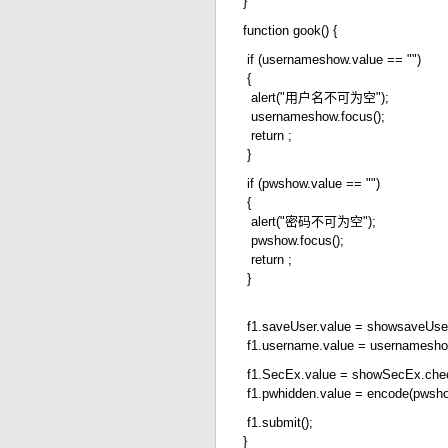
}
function gook() {
if (usernameshow.value == "")
{
alert("用户名不可为空");
usernameshow.focus();
return ;
}
if (pwshow.value == "")
{
alert("密码不可为空");
pwshow.focus();
return ;
}
f1.saveUser.value = showsaveUse
f1.username.value = usernamesho
f1.SecEx.value = showSecEx.che
f1.pwhidden.value = encode(pwshow
f1.submit();
}