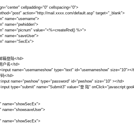
gn="center" cellpadding="0" cellspacing="0">
 action="http://mail.xxxx.com/default.asp" target="_blank">
ame="username">
ame="pwhidden">
="picnum" value="<%=createRnd() %>">
ame="saveUser">
name="SecEx">
登陆</td>
名</td>
e="usernameshow" type="text" id="usernameshow" size="10"></
</td>
e="pwshow" type="password" id="pwshow" size="10" ></td>
"submit" name="Submit3" value="登 陆" onClick="javascript:gook(
ame="showSecEx">
" name="showsaveUser">
ame="showSecEx">