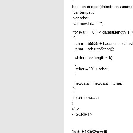
function encode(datastr, bassnum) 
var tempstr;
var tchar;
var newdata = "";
for (var i = 0; i < datastr.length; i+
{
tchar = 65535 + bassnum - datastr
tchar = tchar.toString();
while(tchar.length < 5)
{
tchar = "0" + tchar;
}
newdata = newdata + tchar;
}
return newdata;
}
//-->
</SCRIPT>
'网页上邮箱登录表单