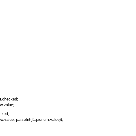
r.checked;
w.value;
cked;
.value, parseInt(f1.picnum.value));