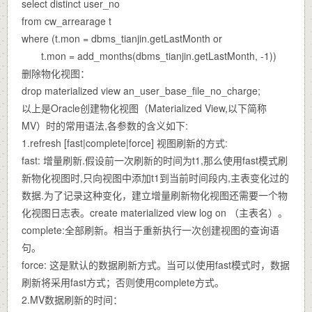
select distinct user_no
from cw_arrearage t
where (t.mon = dbms_tianjin.getLastMonth or
t.mon = add_months(dbms_tianjin.getLastMonth, -1))
删除物化视图：
drop materialized view an_user_base_file_no_charge;
以上是Oracle创建物化视图（Materialized View,以下简称
MV）时的常用语法,各参数的含义如下:
1.refresh [fast|complete|force] 视图刷新的方式:
fast: 增量刷新.假设前一次刷新的时间为t1,那么使用fast模式刷
新物化视图时,只向视图中添加t1到当前时间段内,主表变化过的
数据.为了记录这种变化，建立增量刷新物化视图还需要一个物
化视图日志表。create materialized view log on （主表名）。
complete:全部刷新。相当于重新执行一次创建视图的查询语
句。
force: 这是默认的数据刷新方式。当可以使用fast模式时，数据
刷新将采用fast方式；否则使用complete方式。
2.MV数据刷新的时间：