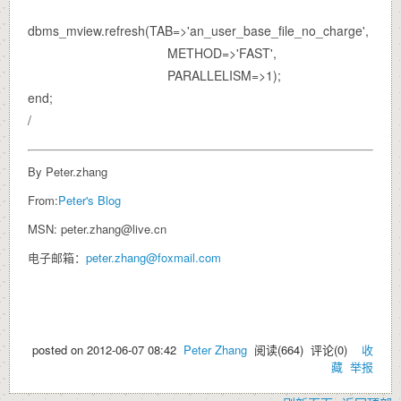
dbms_mview.refresh(TAB=>'an_user_base_file_no_charge',
METHOD=>'FAST',
PARALLELISM=>1);
end;
/
By Peter.zhang
From:
Peter's Blog
MSN: peter.zhang@live.cn
电子邮箱：
peter.zhang@foxmail.com
posted on
2012-06-07 08:42
Peter Zhang
阅读(
664
) 评论(
0
)
收
藏
举报