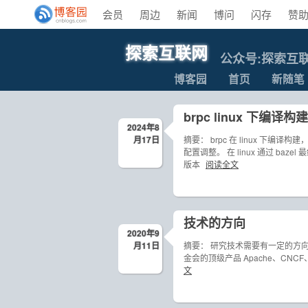
会员
周边
新闻
博问
闪存
赞
探索互联网
公众号:探索互
博客园
首页
新随笔
brpc linux 下编译构建
2024年8
月17日
摘要： brpc 在 linux 下
配置调整。 在 linux 通过 bazel 最
版本
阅读全文
技术的方向
2020年9
月11日
摘要： 研究技术需要有一定的方
金会的顶级产品 Apache、CNCF、
文