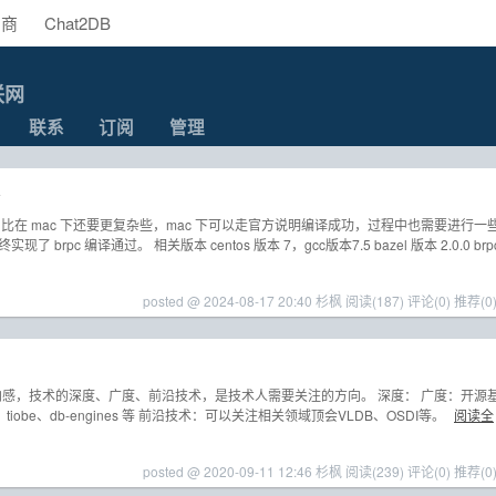
助商
Chat2DB
联网
联系
订阅
管理
编译构建，比在 mac 下还要更复杂些，mac 下可以走官方说明编译成功，过程中也需要进行一
终实现了 brpc 编译通过。 相关版本 centos 版本 7，gcc版本7.5 bazel 版本 2.0.0 brp
posted @ 2024-08-17 20:40 杉枫
阅读(187)
评论(0)
推荐(0
向感，技术的深度、广度、前沿技术，是技术人需要关注的方向。 深度： 广度：开源
tiobe、db-engines 等 前沿技术：可以关注相关领域顶会VLDB、OSDI等。
阅读全
posted @ 2020-09-11 12:46 杉枫
阅读(239)
评论(0)
推荐(0