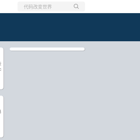
所有博客
当前博客
些
c
)
基
)