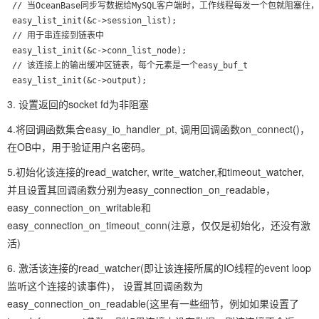
 // 当OceanBase同步写数据给MySQL客户端时，工作线程每发一个包就阻塞住，
 easy_list_init(&c->session_list);
 // 用于串连接到链表中

 easy_list_init(&c->conn_list_node);
 // 该连接上的输出缓冲区链表，每个元素是一个easy_buf_t

3. 设置返回的socket fd为非阻塞
4.将回调函数集合easy_io_handler_pt, 调用回调函数on_connect()，
在OB中，用于验证用户名密码。
5.初始化该连接的read_watcher, write_watcher,和timeout_watcher,
并且设置其回调函数分别为easy_connection_on_readable，
easy_connection_on_writable和
easy_connection_on_timeout_conn(注意，仅仅是初始化，还没有激
活)
6. 激活该连接的read_watcher(即让该连接所属的IO线程的event loop
监听这个连接的读事件)， 设置其回调函数为
easy_connection_on_readable(这里有一些细节，例如如果设置了