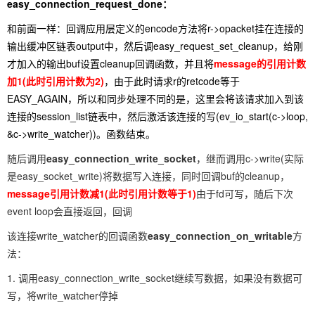
easy_connection_request_done：
和前面一样：回调应用层定义的encode方法将r->opacket挂在连接的
输出缓冲区链表output中，然后调easy_request_set_cleanup，给刚
才加入的输出buf设置cleanup回调函数，并且将
message的引用计数
加1(此时引用计数为2)
，由于此时请求r的retcode等于
EASY_AGAIN，所以和同步处理不同的是，这里会将该请求加入到该
连接的session_list链表中，然后激活该连接的写(ev_io_start(c->loop,
&c->write_watcher))。函数结束。
随后调用
easy_connection_write_socket
，继而调用c->write(实际
是easy_socket_write)将数据写入连接，同时回调buf的cleanup，
message引用计数减1(此时引用计数等于1)
由于fd可写，随后下次
event loop会直接返回，回调
该连接write_watcher的回调函数
easy_connection_on_writable
方
法：
1. 调用easy_connection_write_socket继续写数据，如果没有数据可
写，将write_watcher停掉