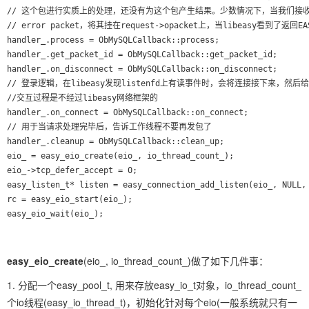
// 这个包进行实质上的处理，还没有为这个包产生结果。少数情况下，当我们接收到的包
// error packet，将其挂在request->opacket上，当libeasy看到
handler_.process = ObMySQLCallback::process;

handler_.get_packet_id = ObMySQLCallback::get_packet_id;

handler_.on_disconnect = ObMySQLCallback::on_disconnect;

// 登录逻辑，在libeasy发现listenfd上有读事件时，会将连接接下来，
//交互过程是不经过libeasy网络框架的

handler_.on_connect = ObMySQLCallback::on_connect;
// 用于当请求处理完毕后，告诉工作线程不要再发包了

handler_.cleanup = ObMySQLCallback::clean_up;

eio_ = easy_eio_create(eio_, io_thread_count_);

eio_->tcp_defer_accept = 0;

easy_listen_t* listen = easy_connection_add_listen(eio_, NULL, 
rc = easy_eio_start(eio_);

easy_eio_create
(eio_, io_thread_count_)做了如下几件事：
1. 分配一个easy_pool_t, 用来存放easy_io_t对象，io_thread_count_
个io线程(easy_io_thread_t)，初始化针对每个eio(一般系统就只有一