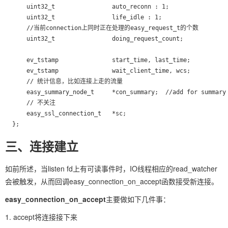
      uint32_t                auto_reconn : 1;

      uint32_t                life_idle : 1;

      //当前connection上同时正在处理的easy_request_t的个数

      uint32_t                doing_request_count;

      ev_tstamp               start_time, last_time;

      ev_tstamp               wait_client_time, wcs;

      // 统计信息，比如连接上走的流量

      easy_summary_node_t     *con_summary;  //add for summary

      // 不关注

      easy_ssl_connection_t   *sc;

  };
三、连接建立
如前所述，当listen fd上有可读事件时，IO线程相应的read_watcher
会被触发，从而回调easy_connection_on_accept函数接受新连接。
easy_connection_on_accept
主要做如下几件事：
1. accept将连接接下来