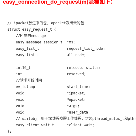
easy_connection_do_request(m)流程如下：
  // ipacket放进来的包, opacket及出去的包

  struct easy_request_t {          

      //所属的message                                            
      easy_message_session_t  *ms;

      easy_list_t             request_list_node;

      easy_list_t             all_node;

      int16_t                 retcode, status;

      int                     reserved;

      //请求开始时间

      ev_tstamp               start_time;

      void                    *ipacket;

      void                    *opacket;

      void                    *args;

      void                    *user_data;

      // waitobj，用于IO线程唤醒工作线程，封装pthread_mutex_t和pthrea
      easy_client_wait_t      *client_wait;

  };