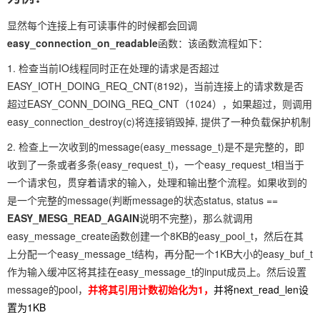
显然每个连接上有可读事件的时候都会回调
easy_connection_on_readable
函数：该函数流程如下：
1. 检查当前IO线程同时正在处理的请求是否超过
EASY_IOTH_DOING_REQ_CNT(8192)，当前连接上的请求数是否
超过EASY_CONN_DOING_REQ_CNT（1024），如果超过，则调用
easy_connection_destroy(c)将连接销毁掉, 提供了一种负载保护机制
2. 检查上一次收到的message(easy_message_t)是不是完整的，即
收到了一条或者多条(easy_request_t)，一个easy_request_t相当于
一个请求包，贯穿着请求的输入，处理和输出整个流程。如果收到的
是一个完整的message(判断message的状态status, status ==
EASY_MESG_READ_AGAIN
说明不完整)，那么就调用
easy_message_create函数创建一个8KB的easy_pool_t，然后在其
上分配一个easy_message_t结构，再分配一个1KB大小的easy_buf_t
作为输入缓冲区将其挂在easy_message_t的input成员上。然后设置
message的pool，
并将其引用计数初始化为1，
并将next_read_len设
置为1KB