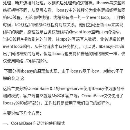
处理，断开连接时处理，收到包后处理包的逻辑等。libeasy与这些网
络框架稍不同，从高层次看，libeasy中的线程分为业务逻辑线程和网
络I/O线程，无论哪种线程，线程都有唯一的一个event loop，工作的
时候，I/O线程和网络I/O线程有对应关系，他们之间通过pipe来实现
线程的唤醒，原理就是业务逻辑线程的event loop监听pipe的读端，
当I/O线程A接收到包的时候，往pipe的写端写入数据，业务逻辑线程
event loop返回，从任务链表中取任务执行。可以说，libeasy已经超
出了网络框架的范畴，但是libeasy也支持和普通的网络框架一样，仅
仅使用网络 I/O线程部分。
下面分析libeasy的原理和实现，由于libeasy基于libev，对libev不了
解的参见
这
这篇主要分析OceanBase 0.4的mergeserver使用libeasy作为服务器
端的模式，客户端自然就是MySQL客户端。OceanBase仅仅使用了
libeasy的IO线程部分，工作线程是使用了我们自己的线程池。
主要说如下几个方面：
一、OceanBase启动时的使用模式