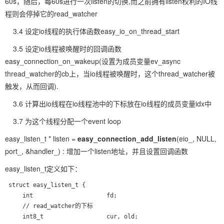
60s，随后，每60s进行一次listen的切换,而之前拥有listen权利的IO线
程则会停掉它的read_watcher
3.4 设定io线程的执行体函数easy_io_on_thread_start
3.5 设定io线程被唤醒时的回调函数
easy_connection_on_wakeup(设置为成员变量ev_async
thread_watcher的cb上，当io线程被唤醒时，这个thread_watcher被
触发，从而回调).
3.6 计算出io线程在io线程池中的下标放在io线程的成员变量idx中
3.7 为这个线程分配一个event loop
easy_listen_t * listen =
easy_connection_add_listen
(eio_, NULL,
port_, &handler_) : 增加一个listen地址，并且设置回调函数
easy_listen_t定义如下：
 struct easy_listen_t {

     int                     fd;
     // read_watcher的下标

     int8_t                  cur, old;
