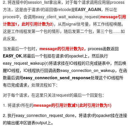
2. 将连接中的session_list拿出来，对于每个请求调用应用层process
方法，这是由于请求r的返回值retcode是
EASY_AGAIN
，所以在
proces中，会调用easy_client_wait_wakeup_request
(
message引用
计数加1，此时引用计数为2
)，从而signal信号量，将工作线程唤醒。
这是工作线程发第一个包的情形，随后发第二个包，第三个包……如
此反复。
当发最后一个包时，
message的引用计数为2，
process函数返回
EASY_OK
,将最后一个包挂在请求r的opacket上，然后执行
easy_request_wakeup(r)将请求挂在IO线程的已完成链表中，然后唤
醒IO线程，IO线程执行回调函数easy_connection_on_wakeup，在函
数最后调用
easy_connection_send_response
处理这个IO线程所
有已完成请求，
处理流程如下：
对于每个请求，在这里只关注request的最后一个回复包：
1. 将请求r所在的
message的引用计数减1(此时引用计数为1)
2. 执行easy_connection_request_done，将请求r的opacket挂在连接
的输出缓冲区链表output上。