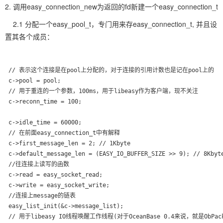
2. 调用easy_connection_new为返回的fd新建一个easy_connection_t
2.1 分配一个easy_pool_t，专门用来存easy_connection_t, 并且设
置其各个成员：
 // 表示这个连接是在pool上分配的，对于连接的引用计数也是记在pool上的
 c->pool = pool;
 // 用于重连的一个参数，100ms，用于libeasy作为客户端，现不关注

 c->reconn_time = 100;
 c->idle_time = 60000;
 // 在前面easy_connection_t中有解释

 c->first_message_len = 2; // 1Kbyte

 c->default_message_len = (EASY_IO_BUFFER_SIZE >> 9); // 8Kbyt
 //往连接上读写的函数

 c->read = easy_socket_read;

 c->write = easy_socket_write;
 //连接上message的链表

 easy_list_init(&c->message_list);
 // 用于libeasy IO线程唤醒工作线程(对于OceanBase 0.4来说，就是ObPacke