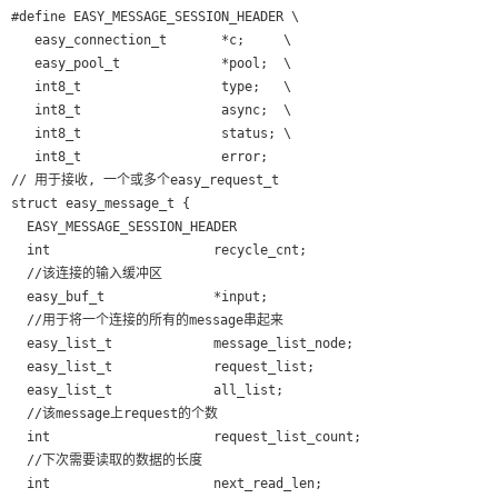
#define EASY_MESSAGE_SESSION_HEADER \

   easy_connection_t       *c;     \

   easy_pool_t             *pool;  \

   int8_t                  type;   \

   int8_t                  async;  \

   int8_t                  status; \

   int8_t                  error;

// 用于接收, 一个或多个easy_request_t

struct easy_message_t {

  EASY_MESSAGE_SESSION_HEADER

  int                     recycle_cnt;

  //该连接的输入缓冲区

  easy_buf_t              *input;

  //用于将一个连接的所有的message串起来

  easy_list_t             message_list_node;

  easy_list_t             request_list;

  easy_list_t             all_list;

  //该message上request的个数

  int                     request_list_count;

  //下次需要读取的数据的长度

  int                     next_read_len;
