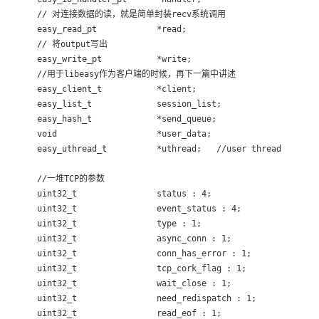
      // 对连接数据的读，就是简单封装recv系统调用

      easy_read_pt            *read;

      // 将output写出

      easy_write_pt           *write;
      //用于libeasy作为客户端的时候，再下一篇中讲述

      easy_client_t           *client;

      easy_list_t             session_list;

      easy_hash_t             *send_queue;

      void                    *user_data;

      easy_uthread_t          *uthread;   //user thread

      //一堆TCP的参数

      uint32_t                status : 4;

      uint32_t                event_status : 4;

      uint32_t                type : 1;

      uint32_t                async_conn : 1;      

      uint32_t                conn_has_error : 1;

      uint32_t                tcp_cork_flag : 1;

      uint32_t                wait_close : 1;

      uint32_t                need_redispatch : 1;

      uint32_t                read_eof : 1;
