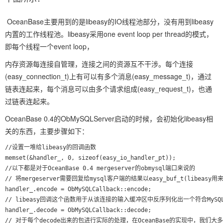
OceanBase主要用到的是libeasy的IO线程池部分，没有用到libeasy
内置的工作线程池。libeasy采用one event loop per thread的模式，
即每个线程一个event loop，
内存资源每连接自管理，连接之间的资源互不干涉。每个连接
(easy_connection_t)上有可以有多个消息(easy_message_t)，通过
链表连起来，每个消息可以由多个请求组成(easy_request_t)，也通
过链表连起来。
OceanBase 0.4的ObMySQLServer启动的时候，会初始化libeasy相
关的东西，主要步骤如下：
//设置一堆给libeasy的回调函数

memset(&handler_, 0, sizeof(easy_io_handler_pt));   

//以下都是对于OceanBase 0.4 mergeserver的obmysql端口来说的

// 将mergeserver需要回复给mysql客户端的结果以easy_buf_t(libe
handler_.encode = ObMySQLCallback::encode;

// libeasy回调这个函数用于从该连接的输入缓冲区中反序列化出一个符合MyS
handler_.decode = ObMySQLCallback::decode;

// 对于每个decode出来的包进行实际的处理，在OceanBase的实现中，我