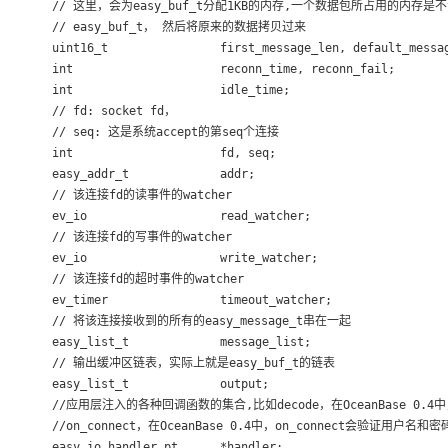
      // 这里，会为easy_buf_t分配1KB的内存,一个数据包所占用的内存
      // easy_buf_t， 然后将原来的数据拷贝过来

      uint16_t                first_message_len, default_messag
      int                     reconn_time, reconn_fail;

      int                     idle_time;

      // fd: socket fd，

      // seq: 这是系统accept的第seq个连接

      int                     fd, seq;

      easy_addr_t             addr;

      // 该连接fd的读事件的watcher

      ev_io                   read_watcher;

      // 该连接fd的写事件的watcher

      ev_io                   write_watcher;

      // 该连接fd的超时事件的watcher

      ev_timer                timeout_watcher;

      // 将该连接接收到的所有的easy_message_t串在一起

      easy_list_t             message_list;

      // 输出缓冲区链表，实际上就是easy_buf_t的链表

      easy_list_t             output;

      //应用层注入的各种回调函数的集合,比如decode，在OceanBase 0.4中
      //on_connect，在OceanBase 0.4中，on_connect会验证用户名和密码
      easy_io_handler_pt      *handler;
