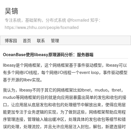
吴镝
专注系统，基础架构，分布式系统 @foxmailed 知乎：
https://www.zhihu.com/people/foxmailed
博客园
首页
联系
管理
OceanBase使用libeasy原理源码分析：服务器端
libeasy是个网络框架，这个网络框架基于事件驱动模型，libeasy可以
有多个网络I/O线程，每个网络I/O线程一个event loop，事件驱动模型
基于开源的libev实现。
我认为，libeasy不同于其它的网络框架比如tbnet，muduo。tbnet，
muduo等网络框架的目的就是向应用层暴露出简单的发包和收包的接
口，让应用层从底层发包和收包的处理细节中解放出来，使得应用层
能更加专注于业务逻辑的实现，为了做到这些，网络框架帮助应用程
序管理连接，管理输入输出缓冲区，处理具体的发包收包等细节和错
误的处理，处理流控，并且允许应用层注入封包，解包，新建连接时