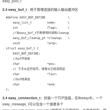
easy_pool_t
2.3 easy_buf_t
: 用于管理连接的输入输出缓冲区
  #define EASY_BUF_DEFINE             \

      easy_list_t         node;       \

      int                 flags;      \

      //当easy_buf_t不再使用时调用cleanup

      easy_buf_cleanup_pt *cleanup;   \

      void                *args;

  struct easy_buf_t {                                         
      EASY_BUF_DEFINE;

      //buf开始处

      char                *pos;

      // 下次从这开始写，或者从已经读到这

      char                *last;

      //buf结束处

      char                *end;

  };
2.4 easy_connection_t
：封装一个TCP连接，在libeasy中，一个
easy_message_t可以包含一个或者多个