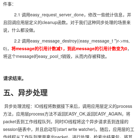
件事：
2.1 调用easy_request_server_done，修改一些统计信息，并
且回调应用层定义的cleanup函数。对于我们这种同步处理的场景来
说，什么都没做。
2.2 调用easy_message_destroy((easy_message_t *)r->ms,
0)，
将message的引用计数减1
，到此message的引用计数变为0
，
将这个message的easy_pool_t销毁，从而内存被释放。
请求结束。
五、异步处理
异步处理流程：IO线程将数据接下来后，调用应用层定义的process
方法，应用层process方法不返回EASY_OK,返回EASY_AGAIN，将
packet丢到工作线程队列，同时IO线程将这个异步请求丢到连接的
session链表中，并且启动写(start write watcher)。随后，应用层的工
作线程从工作队列里面拿出packet，进行处理，检索出结果包，将其