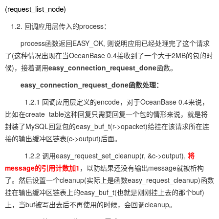
(request_list_node)
1.2. 回调应用层传入的process：
process函数返回EASY_OK, 则说明应用已经处理完了这个请求
了(这种情况出现在当OceanBase 0.4接收到了一个大于2MB的包的时
候)，接着调用
easy_connection_request_done
函数。
easy_connection_request_done函数处理：
1.2.1 回调应用层定义的encode，对于OceanBase 0.4来说，
比如在create table这种回复只需要回复一个包的情形来说，就是将
封装了MySQL回复包的easy_buf_t(r->opacket)给挂在该请求所在连
接的输出缓冲区链表(c->output)后面。
1.2.2 调用easy_request_set_cleanup(r, &c->output),
将
message的引用计数加1
，以防结果还没有输出message就被析构
了。然后设置一个cleanup(实际上是函数easy_request_cleanup)函数
挂在输出缓冲区链表上的easy_buf_t(也就是刚刚挂上去的那个buf)
上，当buf被写出去后不再使用的时候，会回调cleanup。