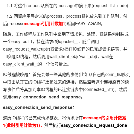
1.1 将这个request从所在的message中摘下来(request_list_node)
1.2 回调应用层定义的process，process将包放入到工作队列，然
后process(
message引用计数加1
)返回EASY_AGAIN。
随后，工作线程从工作队列中拿到了请求包，处理，将结果包封装成
一个easy_buf_t，挂在请求r的opacket上，随后调用
easy_request_wakeup(r)将请求r挂在IO线程的已完成请求链表，并
且唤醒IO线程，然后调用wait_client_obj(*wait_obj)，wait在
easy_client_wait_t的一个信号量上。
IO线程被唤醒：首先会做一些其他的事情(比如从自己的conn_list队列
中取出从其它的IO线程迁移过来的连接，然后监听这个连接原有的读
写事件后将其加到本IO线程的已连接链表中(connected_list))。然后
调用
easy_connection_send_response。
easy_connection_send_response
：
遍历IO线程的已完成请求链表：将请求所在
message的引用计数减
1(此时引用计数为1)，
然后执行
easy_connection_request_done