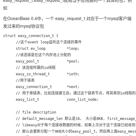
easy_request_t,easy_request_t就相当于应用层的一个具体的包，例
如
在OceanBase 0.4中，一个 easy_request_t 对应于一个mysql客户端
发过来的mysql协议包
struct easy_connection_t {

　　　 //这个event loop监听这个连接的事件

      struct ev_loop          *loop;

      //该连接是在这个内存池上分配的

      easy_pool_t             *pool;

      // 该连接所属的io线程

      easy_io_thread_t        *ioth;

      //用于链表

      easy_connection_t       *next;

      // 用于串链表，比如连接建立后，通过这个链表节点，将其串到io线程的
      easy_list_t             conn_list_node;

      // file description

      // default_message_len 默认是16， 大小是8KB, first_messa
      // libeasy对于每个连接收数据的时候，如果上次对于这个连接已经收到了1
      // 那么会重新分配一个8KB大小的easy_pool_t，然后再上面easy_mes