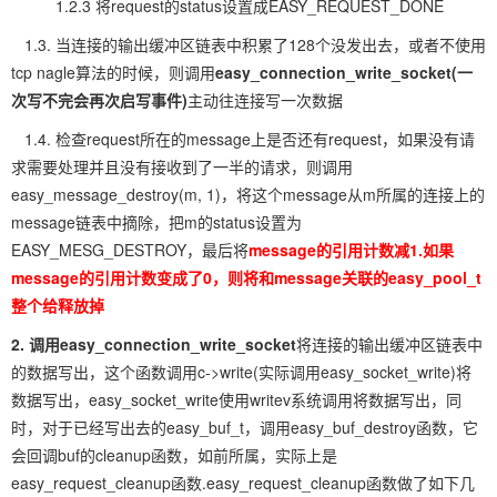
1.2.3 将request的status设置成EASY_REQUEST_DONE
1.3. 当连接的输出缓冲区链表中积累了128个没发出去，或者不使用
tcp nagle算法的时候，则调用
easy_connection_write_socket(一
次写不完会再次启写事件)
主动往连接写一次数据
1.4. 检查request所在的message上是否还有request，如果没有请
求需要处理并且没有接收到了一半的请求，则调用
easy_message_destroy(m, 1)，将这个message从m所属的连接上的
message链表中摘除，把m的status设置为
EASY_MESG_DESTROY，最后将
message的引用计数减1.如果
message
的引用计数变成了0，则将和message关联的easy_pool_t
整个给释放掉
2. 调用easy_connection_write_socket
将连接的输出缓冲区链表中
的数据写出，这个函数调用c->write(实际调用easy_socket_write)将
数据写出，easy_socket_write使用writev系统调用将数据写出，同
时，对于已经写出去的easy_buf_t，调用easy_buf_destroy函数，它
会回调buf的cleanup函数，如前所属，实际上是
easy_request_cleanup函数.easy_request_cleanup函数做了如下几