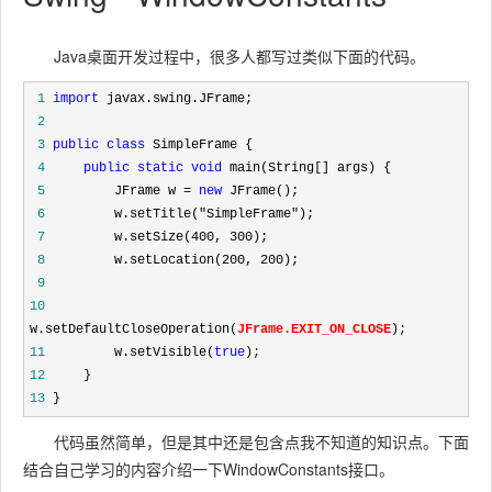
Java桌面开发过程中，很多人都写过类似下面的代码。
 1
import
 2
 3
public
class
 4
public
static
void
 5
         JFrame w = 
new
 6
         w.setTitle("SimpleFrame"
 7
         w.setSize(400, 300
 8
         w.setLocation(200, 200
 9
10
w.setDefaultCloseOperation(
JFrame.EXIT_ON_CLOSE
11
         w.setVisible(
true
12
13
 }
代码虽然简单，但是其中还是包含点我不知道的知识点。下面
结合自己学习的内容介绍一下WindowConstants接口。