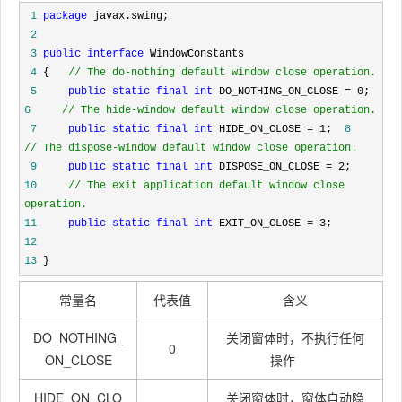
 1
package
 2
 3
public
interface
 4
{   
 5
public
static
final
int
 DO_NOTHING_ON_CLOSE = 0
; 
6
// The hide-window default window close operation.
 7
public
static
final
int
 HIDE_ON_CLOSE = 1
; 
 8
// The dispose-window default window close operation.
 9
public
static
final
int
 DISPOSE_ON_CLOSE = 2
10
// The exit application default window close 
operation.
11
public
static
final
int
 EXIT_ON_CLOSE = 3
12
13
 }
常量名
代表值
含义
DO_NOTHING_
关闭窗体时，不执行任何
0
ON_CLOSE
操作
HIDE_ON_CLO
关闭窗体时，窗体自动隐