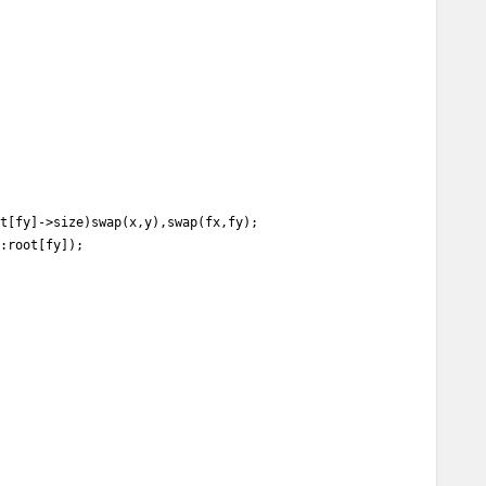
t[fy]->size)swap(x,y),swap(fx,fy);

:root[fy]);
