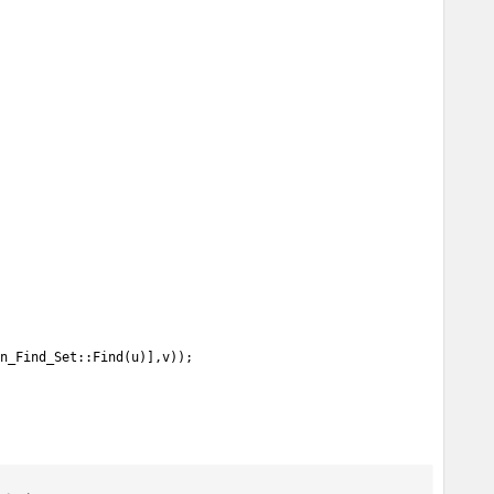
n_Find_Set::Find(u)],v));
