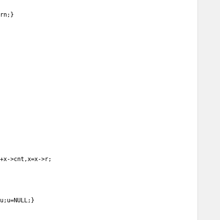
rn;}

+x->cnt,x=x->r;

u;u=NULL;}
