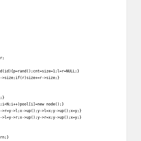
;

d(id){p=rand();cnt=size=1;l=r=NULL;}

->size;if(r)size+=r->size;}

}

;i<N;i++)pool[i]=new node();}

->r=y->l;x->up();y->l=x;y->up();x=y;}

->l=y->r;x->up();y->r=x;y->up();x=y;}

rn;}
