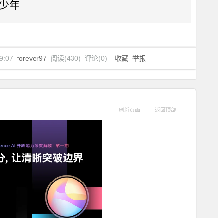
少年
9:07
forever97
阅读(
430
) 评论(
0
)
收藏
举报
刷新页面
返回顶部