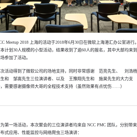
CC Meetup 2018 上海的活动于2018年6月30日在微软上海港汇办公室进行
原本计划30人规模的小型活动，结果收到了逾60人的报名，其中大部均来
现场参加了活动。
本次活动得到了微软公司的场地支持，同时非常感谢 范亮先生、 刘浩
先生和 邹嵩先生三位演讲者、以及 王豫翔先生和 施昊先生的大力支
持，需要感谢摄像师大哥的全程技术支持（虽然效果有点忧伤……）
为第一场活动，本次聚会的三位演讲者均来自 NCC PMC 团队，分别带
分布式应用、性能监控与网络爬虫三场演讲：