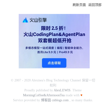
刷新页面
返回顶部
© 2007 - 2020 Alexinea's Blog Technology Channel 保留一切
权利
Proudly published by
AlexLEWIS
. Theme
MorningCoffee&AfternoonTea
made with
♥
.
Service provided by
博客园 cnblogs.com
, so many thanks.