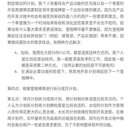
制定相应的计划。我个人觉着结合产品功能的优先级以及一个季度的
开发周期等因素制定软件里程碑是一个比较合理的模式。因为在产品
的开发过程中你会有接受到来自四面八方的用户一些需求和理念，用
一个季度做为一个时间段来吸收和消化这些需求是不长也不短的。如
果没有什么重大需求变更或增加，里程碑尽量不要推延，因为里程碑
推延往往会给其他部门（例如：销售部，产品实施部）带来不便。如
果期间遇到大的需求改动，有两种方式解决：
加班。我想在大部分的
公司，都是选择这种方式的。我个人
A、
IT
是比较反感加班的，我一般要求高效率的工作，因此我一般
都是采用第二种方式。（当然必要的加班是不可避免的）
在满足必要功能的前提下，将其他开发计划顺延到下一个里
B、
程碑中。
第四点：根据里程碑再进行拆分成月计划。
第五点：将月计划拆分成周计划，周计划相对来说是比较灵活的。个
人认为计划拆分到周计划颗粒度是比较合适的，太短的计划作为管理
人员你得花更大的心思去做，太长的计划很难控制到开发进度。在做
周计划时，应尽量将优先级高的功能放在前期，因为在开发过程中随
时会面对用户一些紧急需求更改，为了不影响整体软件的功能。