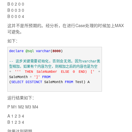
B 0 2 0 0
B 0 0 3 0
B 0 0 0 4
这并不是所预期的。经分析，在进行Case处理的时候加上MAX
可避免。
如下：
declare
@sql
varchar
(
8000
)
--
 这步关键需要初始化，否则会无效。因为varchar类
SET
@sql
=
'
SELECT ProductName
'
型相加，如果有个内容为空，则相加之后的内容也是为空
+
'''
 THEN SaleNumber ELSE 0 END) [
'
+
SaleMonth 
+
'
]
'
FROM
SELECT
@sql
=
@sql
+
'
,MAX(Case SaleMonth 
(
SELECT
DISTINCT
 SaleMonth 
FROM
 Test) A
WHEN 
'''
+
 SaleMonth 
SET
@sql
=
@sql
+
'
 FROM Test GROUP BY 
运行结果如下：
ProductName
'
P M1 M2 M3 M4
PRINT
@sql
A 1 2 3 4
EXEC
(
@sql
)
B 1 2 3 4
效果达到预期。