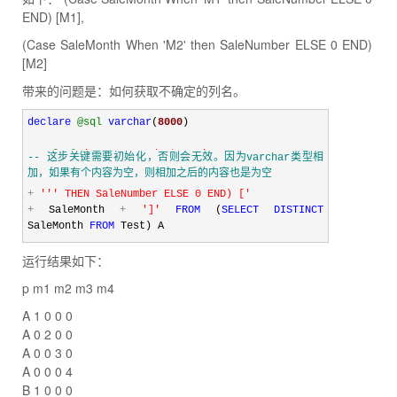
END) [M1],
(Case SaleMonth When 'M2' then SaleNumber ELSE 0 END)
[M2]
带来的问题是：如何获取不确定的列名。
declare
@sql
varchar
(
8000
)
SET
@sql
=
'
SELECT ProductName
'
--
 这步关键需要初始化，否则会无效。因为varchar类型相
加，如果有个内容为空，则相加之后的内容也是为空
+
'''
 THEN SaleNumber ELSE 0 END) [
'
SELECT
@sql
=
@sql
+
'
,(Case SaleMonth WHEN 
+
 SaleMonth 
+
'
]
'
FROM
 (
SELECT
DISTINCT
'''
+
 SaleMonth 
SaleMonth 
FROM
 Test) A
SET
@sql
=
@sql
+
'
 FROM Test
'
运行结果如下：
p m1 m2 m3 m4
PRINT
@sql
A 1 0 0 0
EXEC
(
@sql
)
A 0 2 0 0
A 0 0 3 0
A 0 0 0 4
B 1 0 0 0