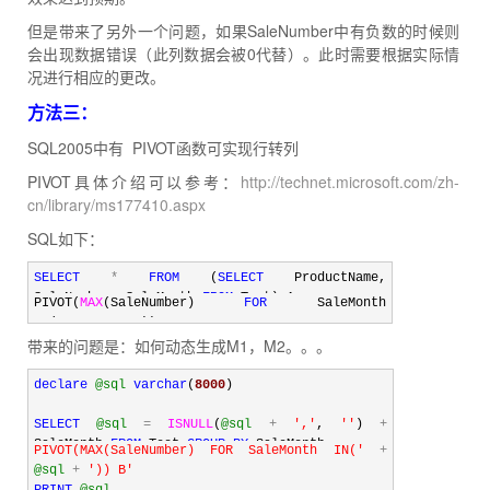
但是带来了另外一个问题，如果SaleNumber中有负数的时候则
会出现数据错误（此列数据会被0代替）。此时需要根据实际情
况进行相应的更改。
方法三：
SQL2005中有 PIVOT函数可实现行转列
PIVOT具体介绍可以参考：
http://technet.microsoft.com/zh-
cn/library/ms177410.aspx
SQL如下：
SELECT
*
FROM
 (
SELECT
 ProductName, 
SaleNumber, SaleMonth 
FROM
 Test) A 
PIVOT(
MAX
(SaleNumber) 
FOR
 SaleMonth 
IN
(m1,m2,m3,m4)) B
带来的问题是：如何动态生成M1，M2。。。
declare
@sql
varchar
(
8000
)
SELECT
@sql
=
ISNULL
(
@sql
+
'
,
'
, 
''
) 
+
SaleMonth 
FROM
 Test 
GROUP
BY
 SaleMonth
PIVOT(MAX(SaleNumber) FOR SaleMonth IN(
'
+
@sql
+
'
)) B
'
SET
@sql
=
'
SELECT * FROM (SELECT ProductName, 