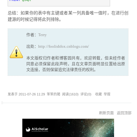
PRINT
@sql
SaleNumber, SaleMonth FROM Test) A 
EXEC
(
@sql
)
总结：如果你的表中有主键或者某一列具备唯一值时，在进行创
建源的时候记得将此列排除。
作者：
Terry
出处：
http://foolishfox.cnblogs.com/
本文版权归作者和博客园共有，欢迎转载，但未经作者
同意必须保留此段声明，且在文章页面明显位置给出原
文连接，否则保留追究法律责任的权利。
发表于
2011-07-26 11:29
笨笨的猪
阅读(
1610
) 评论(
0
)
收藏
举报
刷新页面
返回顶部