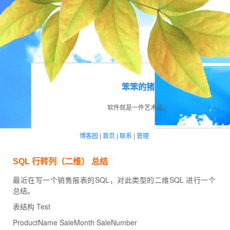
笨笨的猪
软件就是一件艺术品。
博客园
|
首页
|
联系
|
管理
SQL 行转列（二维） 总结
最近在写一个销售报表的SQL，对此类型的二维SQL 进行一个
总结。
表结构 Test
ProductName SaleMonth SaleNumber