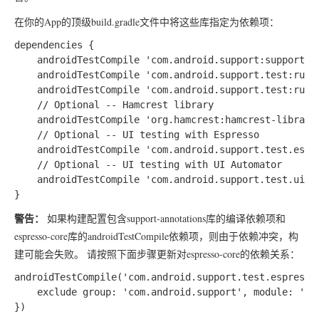
在你的App的顶级build.gradle文件中将这些库指定为依赖项：
dependencies {

    androidTestCompile 'com.android.support:support-an
    androidTestCompile 'com.android.support.test:runne
    androidTestCompile 'com.android.support.test:rules
    // Optional -- Hamcrest library

    androidTestCompile 'org.hamcrest:hamcrest-library:
    // Optional -- UI testing with Espresso

    androidTestCompile 'com.android.support.test.espre
    // Optional -- UI testing with UI Automator

    androidTestCompile 'com.android.support.test.uiaut
警告：
如果构建配置包含support-annotations库的编译依赖项和
espresso-core库的androidTestCompile依赖项，则由于依赖冲突，构
建可能会失败。 请按照下面步骤更新对espresso-core的依赖关系：
androidTestCompile('com.android.support.test.espresso:
    exclude group: 'com.android.support', module: 'sup