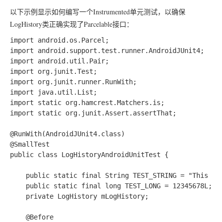
以下示例显示如何编写一个Instrumented单元测试，以确保
LogHistory类正确实现了Parcelable接口：
import android.os.Parcel;

import android.support.test.runner.AndroidJUnit4;

import android.util.Pair;

import org.junit.Test;

import org.junit.runner.RunWith;

import java.util.List;

import static org.hamcrest.Matchers.is;

import static org.junit.Assert.assertThat;

@RunWith(AndroidJUnit4.class)

@SmallTest

public class LogHistoryAndroidUnitTest {

    public static final String TEST_STRING = "This is 
    public static final long TEST_LONG = 12345678L;

    private LogHistory mLogHistory;

    @Before
