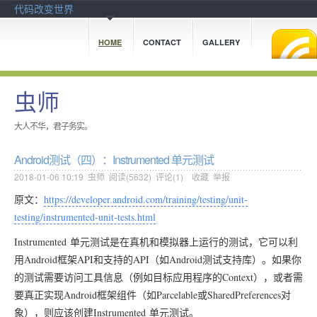
代码改变世界
HOME
CONTACT
GALLERY
虫师
大人不华，君子务实。
Android测试（四）：Instrumented 单元测试
2018-01-06 10:19
虫师
阅读(
5632
) 评论(
1
)
收藏
举报
原文：
https://developer.android.com/training/testing/unit-
testing/instrumented-unit-tests.html
Instrumented 单元测试是在真机和模拟器上运行的测试，它可以利
用Android框架API和支持的API（如Android测试支持库）。如果你
的测试需要访问工具信息（例如目标应用程序的
Context
），或者需
要真正实现Android框架组件（如
Parcelable
或
SharedPreferences
对
象），则应该创建Instrumented 单元测试。