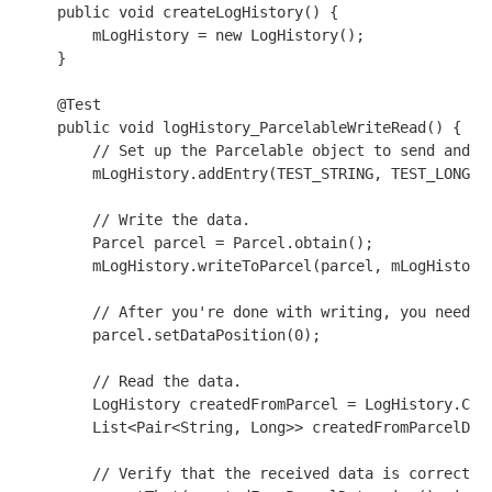
    public void createLogHistory() {

        mLogHistory = new LogHistory();

    }

    @Test

    public void logHistory_ParcelableWriteRead() {

        // Set up the Parcelable object to send and re
        mLogHistory.addEntry(TEST_STRING, TEST_LONG);

        // Write the data.

        Parcel parcel = Parcel.obtain();

        mLogHistory.writeToParcel(parcel, mLogHistory.
        // After you're done with writing, you need to
        parcel.setDataPosition(0);

        // Read the data.

        LogHistory createdFromParcel = LogHistory.CREA
        List<Pair<String, Long>> createdFromParcelData
        // Verify that the received data is correct.
