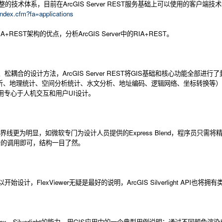
T完整的技术体系，目
前在ArcGIS Server REST服务基础上可以使用的客户端技术有J
/index.cfm?fa=applications
IA+REST架构的优点，分析ArcGIS Server中的RIA+REST。
耦合的设计方法，ArcGIS Server REST将GIS基础和核心功能全
地理统计、空间分析统计、水文分析、地址编码、逻辑网络、坐标转换等）等等。这些
现，只用专心于人机交互和用户UI设计。
来说，这种界线更为明显，如微软专门为设计人员提供的Express Blend，程序
ST服务的调用即可，结构一目了然。
FlexViewer无疑是最好的说明，ArcGIS Silverlight API也将拥
t、Flex、Silverlight的能力，用GIS应用中的一个典型用例说明：通过