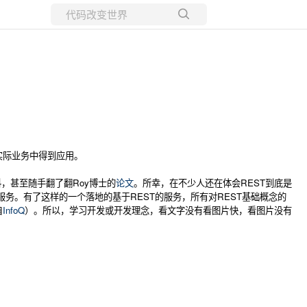
所有博客
当前博客
实际业务中得到应用。
资料，甚至随手翻了翻Roy博士的
论文
。所幸，在不少人还在体会REST到底是
r REST服务。有了这样的一个落地的基于REST的服务，所有对REST基础概念的
自
InfoQ
）。所以，学习开发或开发理念，看文字没有看图片快，看图片没有