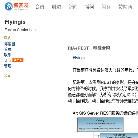
会员
周边
新闻
博问
闪存
赞助商
Flyingis
Fusion Center Lab.
导航
博客园
RIA+REST，琴瑟合鸣
首页
联系
Flyingis
订阅
管理
在当前IT概念名词漫天飞舞的年代，R
公告
记得第一次看到REST的身影，是在In
何方神圣的时候，我拿到并安装了最新版的Ar
疑惑都迎刃而解：为所有“事务”定义I
动手操作快，动手操作没有导师亲自指
ArcGIS Server REST服务的组织结