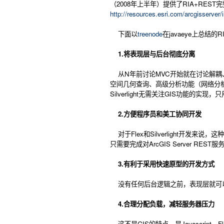
（2008年上半年）提供了RIA+RES
http://resources.esri.com/arcgisserver
下面以
treenode
在javaeye上总结的R
1.将表现层与后台彻底分离
从N年前讨论MVC开始就在讨论解耦、松
空间几何查询、高级分析功能（网络分析、
Silverlight无需关注GIS功能的实
2.方便程序员和美工协同开发
对于Flex和Silverlight开发
只需要完成对ArcGIS Server RE
3.有利于采用快速原型的开发方式
没有任何后台逻辑之前，表现层就可以开始设计，
4.合理分配负载，减轻服务器压力
这不是GIS的特点，是Javascrip