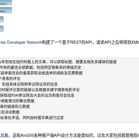
mes Developer Network
构建了一个基于REST的API，请求API之后将得到XM
搜索从1981年到现在纽约时报上的文章，可以获取标题、摘要及相关多媒体的链接
取纽约时报所有的最佳业绩数据，包括特定销售商的等级历史
据美国联邦选举委员会的备案获取总统选举的捐助及花费数据
m用户发表的评论
数据，包括具体议院和参议院议员的信息
评论和纽约时报评论家的链接以及根据关键字搜索电影评论
re API：获取纽约州参议院及大会的议员和委员会信息
地产及销售情况的聚合数据
时报文章的链接和元数据
信息及活动数据
匹配的标准化术语，同时由时报字典进行过滤
t工具集
，这和ArcGIS各种客户端API设计方法是类似的，过去大家包括我曾抱怨