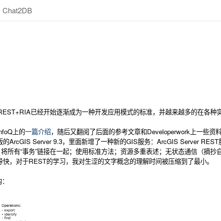
Chat2DB
EST+RIA已经开始逐渐成为一种开发应用模式的标准，并越来越多的在各种
foQ上的
一篇介绍
，随后又翻阅了后面的参考文章和Developerwork上一些
cGIS Server 9.3，里面新增了一种新的GIS服务：ArcGIS Serve
D；将所有“事务”链接在一起；使用标准方法；资源多重表述；无状态通信（摘抄
导快，对于REST的学习，我对生涩的文字概念的理解时间被压缩到了最小。
构：