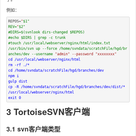
例如：
REPOS=
"
$1"

REV=
"
#touch /usr/local/webserver/nginx/html/index.txt

/usr/bin/svn up --force /home/svndata/scratchFile/hgd/br
anches/dev --username 
"admin" --password 
cd /usr/
local/webserver/nginx/html

cd /home/svndata/scratchFile/hgd/branches/dev

npm i

gulp dist

cp -R /home/svndata/scratchFile/hgd/branches/dev/dist/* 
/usr/
3 TortoiseSVN客户端
3.1 svn客户端类型