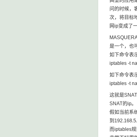
典型的应用是
问的时候，
次，将目标
网ip变成了
MASQUE
是一个，也
如下命令表示把
iptables -t 
如下命令表示把所
iptables -t 
这就是SNA
SNAT的ip。
假如当前系统
到192.1
而iptab