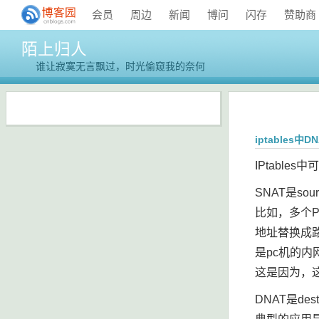
会员
周边
新闻
博问
闪存
赞助商
陌上归人
谁让寂寞无言飘过，时光偷窥我的奈何
iptables中
IPtabl
SNAT是sour
比如，多个P
地址替换成
是pc机的内网
这是因为，
DNAT是dest