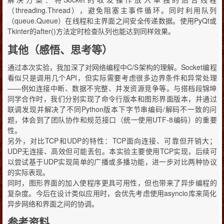
（threading.Thread），避免阻塞主事件循环。同时利用队列
（queue.Queue）在线程和主界面之间安全传递数据。使用PyQt或
Tkinter的after()方法定时检查队列也能达到同样效果。
其他（感悟、思考等）
通过本次实验，我加深了对网络编程中C/S架构的理解。Socket编程
看似只是调用几个API，但实际需要考虑很多边界条件和异常处理
——例如连接中断、数据不完整、并发资源竞争等。与搭档段锦坤
同学合作时，我们分别实现了命令行版本和图形界面版本，并通过
联调发现并解决了不同Python版本下字节串编码/解码不一致的问
题，体会到了团队协作和规范接口（统一使用UTF-8编码）的重要
性。
另外，对比TCP和UDP的特性：TCP面向连接、可靠但开销大；
UDP无连接、高效但可能丢包。本实验主要使用TCP实现，后续可
以尝试基于UDP实现简单的广播或多播功能，进一步对比两种协议
的实际表现。
同时，图形界面的加入使程序更具可用性，但也带来了异步编程的
复杂度。今后在设计类似应用时，会优先考虑使用asyncio库来简化
异步网络和界面之间的协调。
参考资料