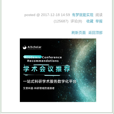
posted @
2017-12-18 14:59
有梦就能实现
阅读
(
125687
) 评论(
8
)
收藏
举报
刷新页面
返回顶部