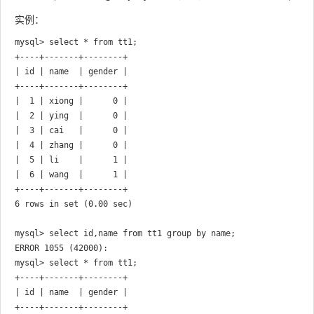
实例：
mysql> select * from tt1;

+----+-------+--------+

| id | name  | gender |

+----+-------+--------+

|  1 | xiong |      0 |

|  2 | ying  |      0 |

|  3 | cai   |      0 |

|  4 | zhang |      0 |

|  5 | li    |      1 |

|  6 | wang  |      1 |

+----+-------+--------+

6 rows in set (0.00 sec)

mysql> select id,name from tt1 group by name;

mysql> select * from tt1;

+----+-------+--------+

| id | name  | gender |

+----+-------+--------+
