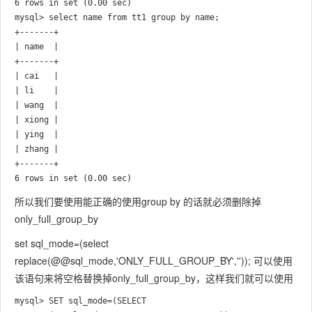
6 rows in set (0.00 sec)

mysql> select name from tt1 group by name;

+-------+

| name  |

+-------+

| cai   |

| li    |

| wang  |

| xiong |

| ying  |

| zhang |

+-------+

6 rows in set (0.00 sec)
所以我们要使用能正确的使用group by 的话就必须删除掉
only_full_group_by
set sql_mode=(select
replace
(@@sql_mode,
'ONLY_FULL_GROUP_BY',
'')); 可以使用
该语句来将空格替换掉only_full_group_by，这样我们就可以使用
mysql> SET sql_mode=(SELECT 