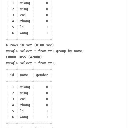
|  1 | xiong |      0 |

|  2 | ying  |      0 |

|  3 | cai   |      0 |

|  4 | zhang |      0 |

|  5 | li    |      1 |

|  6 | wang  |      1 |

+----+-------+--------+

6 rows in set (0.00 sec)

mysql> select * from tt1 group by name;

mysql> select * from tt1;

+----+-------+--------+

| id | name  | gender |

+----+-------+--------+

|  1 | xiong |      0 |

|  2 | ying  |      0 |

|  3 | cai   |      0 |

|  4 | zhang |      0 |

|  5 | li    |      1 |

|  6 | wang  |      1 |

+----+-------+--------+
