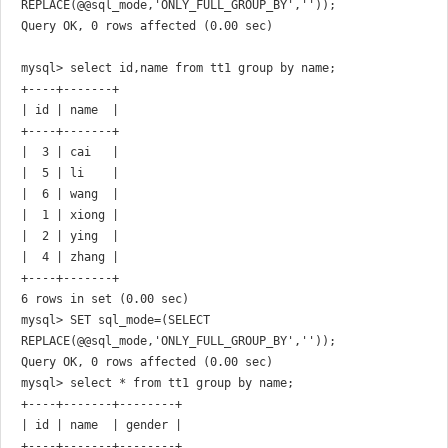
REPLACE(@@sql_mode,'ONLY_FULL_GROUP_BY',''));

Query OK, 0 rows affected (0.00 sec)

mysql> select id,name from tt1 group by name;

+----+-------+

| id | name  |

+----+-------+

|  3 | cai   |

|  5 | li    |

|  6 | wang  |

|  1 | xiong |

|  2 | ying  |

|  4 | zhang |

+----+-------+

mysql> SET sql_mode=(SELECT 
REPLACE(@@sql_mode,'ONLY_FULL_GROUP_BY',''));

Query OK, 0 rows affected (0.00 sec)

mysql> select * from tt1 group by name;

+----+-------+--------+

| id | name  | gender |

+----+-------+--------+
