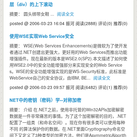
层（div）的上下滚动
摘要： 圆头绑带女鞋 ...
阅读全文
posted @ 2006-03-23 16:04 振河
阅读(2888)
评论(0)
推荐(0)
使用WSE实现Web Service安全
摘要： WSE(Web Services Enhancements)是微软为了使开发
者通过.NET创建出更强大，更好用的Web Services而推出功能
增强插件。现在最新的版本是WSE2.0(SP2).本文描述了如何使
用WSE2.0中的安全功能增强部分来实现安全的Web Service
s。WSE的安全功能增强实现的是WS-Security标准，此标准是
WebService自己的安全协议，由IBM, BE...
阅读全文
posted @ 2006-03-23 09:57 振河
阅读(6482)
评论(1)
推荐(0)
NET中的密钥（密码）学--对称加密
摘要： 介绍 在.NET之前，使用非托管的Win32APIs加密解密
数据是一件非常痛苦的事情。为了这个加密解密的目的，.NET
配置了一组类（和命名空间）。现在你有很多类可以使用每种
不同 的算法保护你的数据。在.NET里面Crypttography命名空
间下又定义了3种类型的加密方法。他们是AsymmetricAlgorith