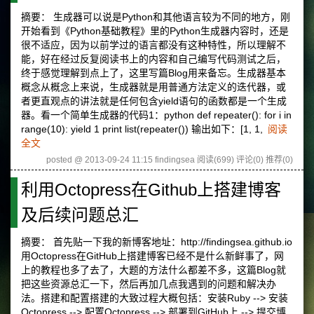
摘要： 生成器可以说是Python和其他语言较为不同的地方，刚
开始看到《Python基础教程》里的Python生成器内容时，还是
很不适应，因为以前学过的语言都没有这种特性，所以理解不
能，好在经过反复阅读书上的内容和自己编写代码测试之后，
终于感觉理解到点上了，这里写篇Blog用来备忘。生成器基本
概念从概念上来说，生成器就是用普通方法定义的迭代器，或
者更直观点的讲法就是任何包含yield语句的函数都是一个生成
器。看一个简单生成器的代码1：python def repeater(): for i in
range(10): yield 1 print list(repeater()) 输出如下：[1, 1,
阅读
全文
posted @ 2013-09-24 11:15 findingsea
阅读(699)
评论(0)
推荐(0)
利用Octopress在Github上搭建博客
及后续问题总汇
摘要： 首先贴一下我的新博客地址：http://findingsea.github.io
用Octopress在GitHub上搭建博客已经不是什么新鲜事了，网
上的教程也多了去了，大题的方法什么都差不多，这篇Blog就
把这些资源总汇一下，然后再加几点我遇到的问题和解决办
法。搭建和配置搭建的大致过程大概包括：安装Ruby --> 安装
Octopress --> 配置Octopress --> 部署到GitHub上 --> 提交博