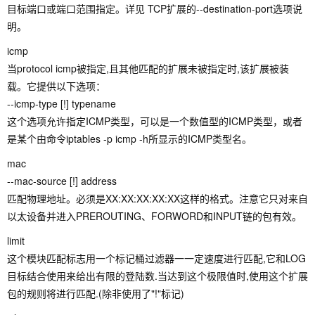
目标端口或端口范围指定。详见 TCP扩展的--destination-port选项说
明。
icmp
当protocol icmp被指定,且其他匹配的扩展未被指定时,该扩展被装
载。它提供以下选项：
--icmp-type [!] typename
这个选项允许指定ICMP类型，可以是一个数值型的ICMP类型，或者
是某个由命令iptables -p icmp -h所显示的ICMP类型名。
mac
--mac-source [!] address
匹配物理地址。必须是XX:XX:XX:XX:XX这样的格式。注意它只对来自
以太设备并进入PREROUTING、FORWORD和INPUT链的包有效。
limit
这个模块匹配标志用一个标记桶过滤器一一定速度进行匹配,它和LOG
目标结合使用来给出有限的登陆数.当达到这个极限值时,使用这个扩展
包的规则将进行匹配.(除非使用了"!"标记)