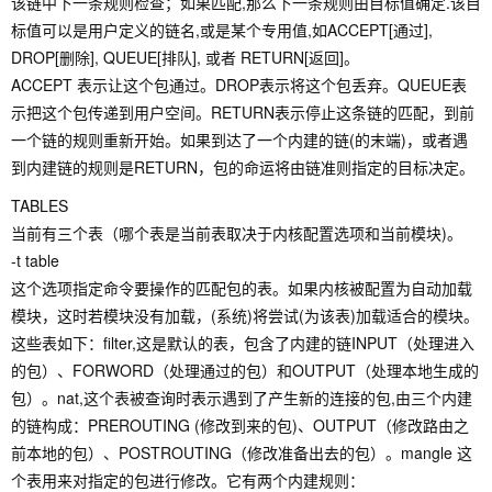
该链中下一条规则检查；如果匹配,那么下一条规则由目标值确定.该目
标值可以是用户定义的链名,或是某个专用值,如ACCEPT[通过],
DROP[删除], QUEUE[排队], 或者 RETURN[返回]。
ACCEPT 表示让这个包通过。DROP表示将这个包丢弃。QUEUE表
示把这个包传递到用户空间。RETURN表示停止这条链的匹配，到前
一个链的规则重新开始。如果到达了一个内建的链(的末端)，或者遇
到内建链的规则是RETURN，包的命运将由链准则指定的目标决定。
TABLES
当前有三个表（哪个表是当前表取决于内核配置选项和当前模块)。
-t table
这个选项指定命令要操作的匹配包的表。如果内核被配置为自动加载
模块，这时若模块没有加载，(系统)将尝试(为该表)加载适合的模块。
这些表如下：filter,这是默认的表，包含了内建的链INPUT（处理进入
的包）、FORWORD（处理通过的包）和OUTPUT（处理本地生成的
包）。nat,这个表被查询时表示遇到了产生新的连接的包,由三个内建
的链构成：PREROUTING (修改到来的包)、OUTPUT（修改路由之
前本地的包）、POSTROUTING（修改准备出去的包）。mangle 这
个表用来对指定的包进行修改。它有两个内建规则：