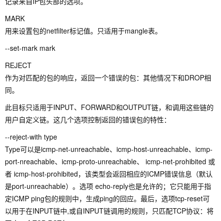
记录来自IP包头部的选项。
MARK
用来设置包的netfilter标记值。只适用于mangle表。
--set-mark mark
REJECT
作为对匹配的包的响应，返回一个错误的包：其他情况下和DROP相
同。
此目标只适用于INPUT、FORWARD和OUTPUT链，和调用这些链的
用户自定义链。这几个选项控制返回的错误包的特性：
--reject-with type
Type可以是icmp-net-unreachable、icmp-host-unreachable、icmp-
port-nreachable、icmp-proto-unreachable、 icmp-net-prohibited 或
者 icmp-host-prohibited，该类型会返回相应的ICMP错误信息（默认
是port-unreachable）。选项 echo-reply也是允许的；它只能用于指
定ICMP ping包的规则中，生成ping的回应。最后，选项tcp-reset可
以用于在INPUT链中,或自INPUT链调用的规则，只匹配TCP协议：将