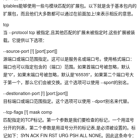
iptables能够使用一些与模块匹配的扩展包。以下就是含于基本包内的
扩展包，而且他们大多数都可以通过在前面加上!来表示相反的意思。
tcp
当 --protocol tcp 被指定,且其他匹配的扩展未被指定时,这些扩展被装
载。它提供以下选项：
--source-port [!] [port[:port]]
源端口或端口范围指定。这可以是服务名或端口号。使用格式端口：
端口也可以指定包含的（端口）范围。如果首端口号被忽略，默认
是"0"，如果末端口号被忽略，默认是"65535"，如果第二个端口号大
于第一个，那么它们会被交换。这个选项可以使用 --sport的别名。
--destionation-port [!] [port:[port]]
目标端口或端口范围指定。这个选项可以使用 --dport别名来代替。
--tcp-flags [!] mask comp
匹配指定的TCP标记。第一个参数是我们要检查的标记，一个用逗号
分开的列表，第二个参数是用逗号分开的标记表,是必须被设置的。标
记如下：SYN ACK FIN RST URG PSH ALL NONE。因此这条命令：