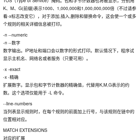
TOS（Type of Service）掩码。包和字节计数器也将被显示，分别用
K、M、G(前缀)表示1000、1,000,000和1,000,000,000倍（不过请参
看-x标志改变它），对于添加,插入,删除和替换命令，这会使一个或多
个规则的相关详细信息被打印。
-n --numeric
-n --数字
数字输出。IP地址和端口会以数字的形式打印。默认情况下，程序试
显示主机名、网络名或者服务（只要可用）。
-x -exact
-x -精确
扩展数字。显示包和字节计数器的精确值，代替用K,M,G表示的约
数。这个选项仅能用于 -L 命令。
--line-numbers
当列表显示规则时，在每个规则的前面加上行号，与该规则在链中的
位置相对应。
MATCH EXTENSIONS
对应的扩展