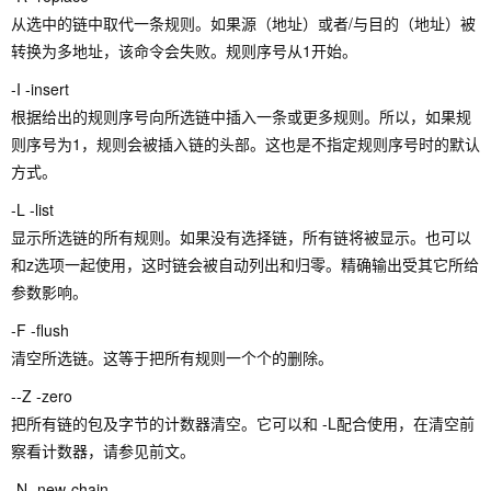
从选中的链中取代一条规则。如果源（地址）或者/与目的（地址）被
转换为多地址，该命令会失败。规则序号从1开始。
-I -insert
根据给出的规则序号向所选链中插入一条或更多规则。所以，如果规
则序号为1，规则会被插入链的头部。这也是不指定规则序号时的默认
方式。
-L -list
显示所选链的所有规则。如果没有选择链，所有链将被显示。也可以
和z选项一起使用，这时链会被自动列出和归零。精确输出受其它所给
参数影响。
-F -flush
清空所选链。这等于把所有规则一个个的删除。
--Z -zero
把所有链的包及字节的计数器清空。它可以和 -L配合使用，在清空前
察看计数器，请参见前文。
-N -new-chain