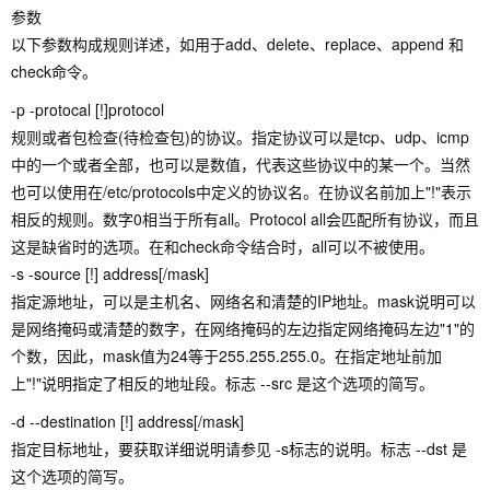
参数
以下参数构成规则详述，如用于add、delete、replace、append 和
check命令。
-p -protocal [!]protocol
规则或者包检查(待检查包)的协议。指定协议可以是tcp、udp、icmp
中的一个或者全部，也可以是数值，代表这些协议中的某一个。当然
也可以使用在/etc/protocols中定义的协议名。在协议名前加上"!"表示
相反的规则。数字0相当于所有all。Protocol all会匹配所有协议，而且
这是缺省时的选项。在和check命令结合时，all可以不被使用。
-s -source [!] address[/mask]
指定源地址，可以是主机名、网络名和清楚的IP地址。mask说明可以
是网络掩码或清楚的数字，在网络掩码的左边指定网络掩码左边"1"的
个数，因此，mask值为24等于255.255.255.0。在指定地址前加
上"!"说明指定了相反的地址段。标志 --src 是这个选项的简写。
-d --destination [!] address[/mask]
指定目标地址，要获取详细说明请参见 -s标志的说明。标志 --dst 是
这个选项的简写。