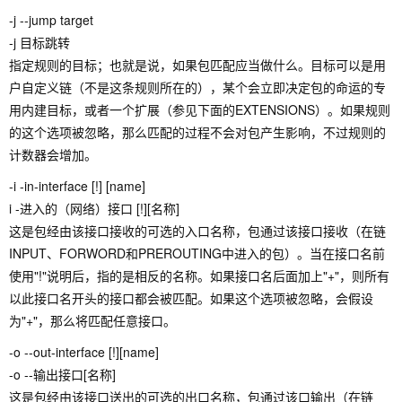
-j --jump target
-j 目标跳转
指定规则的目标；也就是说，如果包匹配应当做什么。目标可以是用
户自定义链（不是这条规则所在的），某个会立即决定包的命运的专
用内建目标，或者一个扩展（参见下面的EXTENSIONS）。如果规则
的这个选项被忽略，那么匹配的过程不会对包产生影响，不过规则的
计数器会增加。
-i -in-interface [!] [name]
i -进入的（网络）接口 [!][名称]
这是包经由该接口接收的可选的入口名称，包通过该接口接收（在链
INPUT、FORWORD和PREROUTING中进入的包）。当在接口名前
使用"!"说明后，指的是相反的名称。如果接口名后面加上"+"，则所有
以此接口名开头的接口都会被匹配。如果这个选项被忽略，会假设
为"+"，那么将匹配任意接口。
-o --out-interface [!][name]
-o --输出接口[名称]
这是包经由该接口送出的可选的出口名称，包通过该口输出（在链