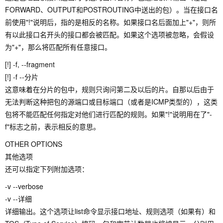
FORWARD、OUTPUT和POSTROUTING中送出的包）。当在接口名
前使用"!"说明后，指的是相反的名称。如果接口名后面加上"+"，则所
有以此接口名开头的接口都会被匹配。如果这个选项被忽略，会假设
为"+"，那么将匹配所有任意接口。
[!] -f, --fragment
[!] -f --分片
这意味着在分片的包中，规则只询问第二及以后的片。自那以后由于
无法判断这种把包的源端口或目标端口（或者是ICMP类型的），这类
包将不能匹配任何指定对他们进行匹配的规则。如果"!"说明用在了"-
f"标志之前，表示相反的意思。
OTHER OPTIONS
其他选项
还可以指定下列附加选项：
-v --verbose
-v --详细
详细输出。这个选项让list命令显示接口地址、规则选项（如果有）和