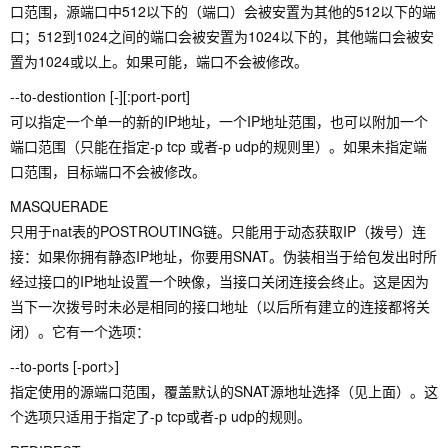
口范围，源端口中512以下的（端口）会被安置为其他的512以下的端
口；512到1024之间的端口会被安置为1024以下的，其他端口会被安
置为1024或以上。如果可能，端口不会被修改。
--to-destiontion [-][:port-port]
可以指定一个单一的新的IP地址，一个IP地址范围，也可以附加一个
端口范围（只能在指定-p tcp 或者-p udp的规则里）。如果未指定端
口范围，目标端口不会被修改。
MASQUERADE
只用于nat表的POSTROUTING链。只能用于动态获取IP（拨号）连
接：如果你拥有静态IP地址，你要用SNAT。伪装相当于给包发出时所
经过接口的IP地址设置一个映像，当接口关闭连接会终止。这是因为
当下一次拨号时未必是相同的接口地址（以后所有建立的连接都将关
闭）。它有一个选项：
--to-ports [-port>]
指定使用的源端口范围，覆盖默认的SNAT源地址选择（见上面）。这
个选项只适用于指定了-p tcp或者-p udp的规则。