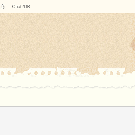
助商
Chat2DB