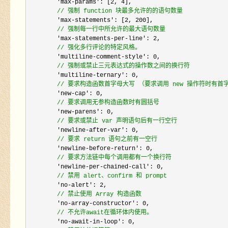
        'max-params': [2, 4
],

//
 强制 function 块最多允许的的语句数量
        'max-statements': [2, 200
],

//
 强制每一行中所允许的最大语句数量
        'max-statements-per-line': 2
,

//
 强化多行评论的特定风格。
        'multiline-comment-style': 0
,

//
 强制或禁止三元表达式的操作数之间的换行符
        'multiline-ternary': 0
,

//
 要求构造函数首字母大写 （要求调用 new 操作符时有首
        'new-cap': 0
,

//
 要求调用无参构造函数时有圆括号
        'new-parens': 0
,

//
 要求或禁止 var 声明语句后有一行空行
        'newline-after-var': 0
,

//
 要求 return 语句之前有一空行
        'newline-before-return': 0
,

//
 要求方法链中每个调用都有一个换行符
        'newline-per-chained-call': 0
,

//
 禁用 alert、confirm 和 prompt
        'no-alert': 2
,

//
 禁止使用 Array 构造函数
        'no-array-constructor': 0
,

//
 不允许await在循环体内使用。
        'no-await-in-loop': 0
,
