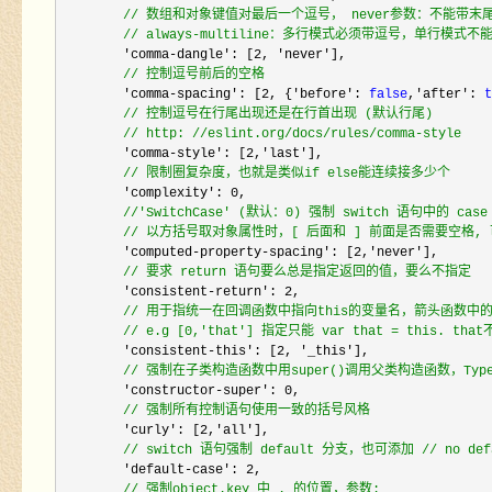
//
 数组和对象键值对最后一个逗号， never参数：不能带末尾
//
 always-multiline：多行模式必须带逗号，单行模式不
        'comma-dangle': [2, 'never'
],

//
 控制逗号前后的空格
        'comma-spacing': [2, {'before': 
false
,'after': 
t
//
 控制逗号在行尾出现还是在行首出现 (默认行尾)
//
 http: //eslint.org/docs/rules/comma-style
        'comma-style': [2,'last'
],

//
 限制圈复杂度，也就是类似if else能连续接多少个
        'complexity': 0
,

//
'SwitchCase' (默认：0) 强制 switch 语句中的 ca
//
 以方括号取对象属性时，[ 后面和 ] 前面是否需要空格, 可选参
        'computed-property-spacing': [2,'never'
],

//
 要求 return 语句要么总是指定返回的值，要么不指定
        'consistent-return': 2
,

//
 用于指统一在回调函数中指向this的变量名，箭头函数中
//
 e.g [0,'that'] 指定只能 var that = this
        'consistent-this': [2, '_this'
],

//
 强制在子类构造函数中用super()调用父类构造函数，Typ
        'constructor-super': 0
,

//
 强制所有控制语句使用一致的括号风格
        'curly': [2,'all'
],

//
 switch 语句强制 default 分支，也可添加 // no d
        'default-case': 2
,

//
 强制object.key 中 . 的位置，参数: