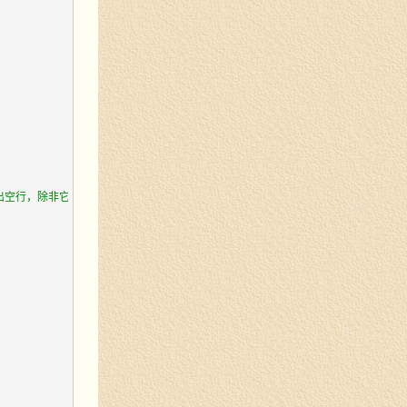
出空行，除非它们之前有评论。如果这是您想强制执行的样式，请使用填充块规则。