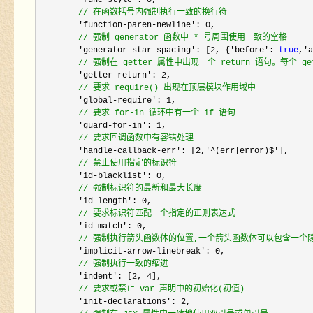
        'func-style': 0
,

//
 在函数括号内强制执行一致的换行符
        'function-paren-newline': 0
,

//
 强制 generator 函数中 * 号周围使用一致的空格
        'generator-star-spacing': [2, {'before': 
true
,'a
//
 强制在 getter 属性中出现一个 return 语句。每个 g
        'getter-return': 2
,

//
 要求 require() 出现在顶层模块作用域中
        'global-require': 1
,

//
 要求 for-in 循环中有一个 if 语句
        'guard-for-in': 1
,

//
 要求回调函数中有容错处理
        'handle-callback-err': [2,'^(err|error)$'
],

//
 禁止使用指定的标识符
        'id-blacklist': 0
,

//
 强制标识符的最新和最大长度
        'id-length': 0
,

//
 要求标识符匹配一个指定的正则表达式
        'id-match': 0
,

//
 强制执行箭头函数体的位置,一个箭头函数体可以包含一个
        'implicit-arrow-linebreak': 0
,

//
 强制执行一致的缩进
        'indent': [2, 4
],

//
 要求或禁止 var 声明中的初始化(初值)
        'init-declarations': 2
,
