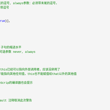
的逗号, always参数：必须带末尾的逗号，
能带逗号
rue
}],

se 子句的缩进水平
数 never, always
的this已经可以指向外层调用者，应该没卵用了
. that不能指向其他任何值，this也不能赋值给that以外的其他值
eScrip的编译器也会提示
efault 注释取消此次警告