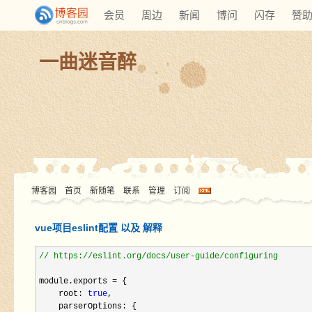
会员
周边
新闻
博问
闪存
赞
一曲迷音醉
博客园
首页
新随笔
联系
管理
订阅
vue项目eslint配置 以及 解释
//
 https://eslint.org/docs/user-guide/configuring
module.exports 
=
 {

    root: 
true
,

    parserOptions: {
