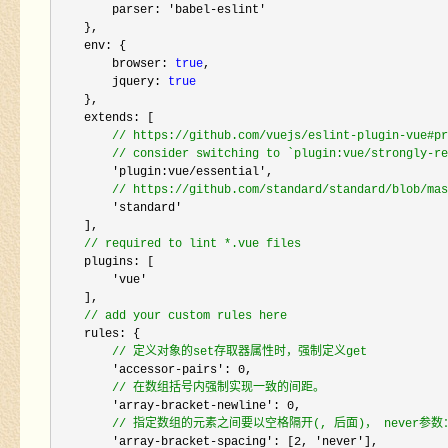
        parser: 
'babel-eslint'
    },

    env: {

        browser: 
true
,

        jquery: 
true
    },

    extends: [

//
 https://github.com/vuejs/eslint-plugin-vue#pr
//
 consider switching to `plugin:vue/strongly-re
        'plugin:vue/essential'
,

//
 https://github.com/standard/standard/blob/mas
        'standard'
    ],

//
 required to lint *.vue files
    plugins: [

'vue'
    ],

//
 add your custom rules here
    rules: {

//
 定义对象的set存取器属性时，强制定义get
        'accessor-pairs': 0
,

//
 在数组括号内强制实现一致的间距。
        'array-bracket-newline': 0
,

//
 指定数组的元素之间要以空格隔开(, 后面)， never参数
        'array-bracket-spacing': [2, 'never'
],
