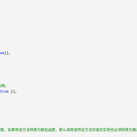
ue
}],

，
a风格。
true
 }],

态函数。如果将该方法转换为静态函数，那么调用该特定方法的类的实例也必须转换为静