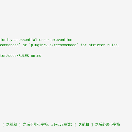
iority-a-essential-error-prevention
commended` or `plugin:vue/recommended` for stricter rules.
ter/docs/RULES-en.md
：[ 之前和 ] 之后不能带空格，always参数：[ 之前和 ] 之后必须带空格