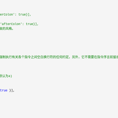
erColon': true}],
'afterColon': true}],
致的风格。
不强制执行有关各个指令之间空白换行符的任何约定。另外，它不需要在指令序言前留
默认为4)
true
 }],
