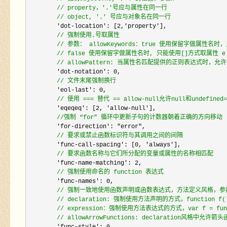
//
 property，'.'号应与属性在同一行
//
 object, '.' 号应与对象名在同一行
        'dot-location': [2,'property'
],

//
 强制使用.号取属性
//
 参数： allowKeywords：true 使用保留字做属性名
//
 false 使用保留字做属性名时, 只能使用[]方式取属性 e.g [2
//
 allowPattern: 当属性名匹配提供的正则表达式时，允许使用[]
        'dot-notation': 0
,

//
 文件末尾强制换行
        'eol-last': 0
,

//
 使用 === 替代 == allow-null允许null和undefined=
        'eqeqeq': [2, 'allow-null'
],

//
强制 “for” 循环中更新子句的计数器朝着正确的方向移动
        'for-direction': "error"
,

//
 要求或禁止函数标识符与其调用之间的间隔
        'func-call-spacing': [0, 'always'
],

//
 要求函数名称与它们所分配的变量或属性的名称相匹配
        'func-name-matching': 2
,

//
 强制使用命名的 function 表达式
        'func-names': 0
,

//
 强制一致地使用函数声明或函数表达式，方法定义风格，参
//
 declaration: 强制使用方法声明的方式，function f(){}
//
 expression：强制使用方法表达式的方式，var f = functio
//
 allowArrowFunctions: declaration风格中允许箭头函数