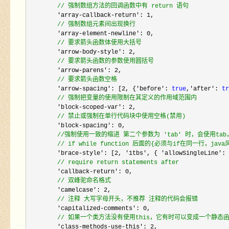
//
 强制数组方法的回调函数中有 return 语句
        'array-callback-return': 1
,

//
 强制数组元素间出现换行
        'array-element-newline': 0
,

//
 要求箭头函数体使用大括号
        'arrow-body-style': 2
,

//
 要求箭头函数的参数使用圆括号
        'arrow-parens': 2
,

//
 要求箭头函数空格
        'arrow-spacing': [2, {'before': 
true
,'after': 
tr
//
 强制把变量的使用限制在其定义的作用域范围内
        'block-scoped-var': 2
,

//
 禁止或强制在单行代码块中使用空格(禁用)
        'block-spacing': 0
,

//
强制使用一致的缩进 第二个参数为 'tab' 时，会使用tab
//
 if while function 后面的{必须与if在同一行，jav
        'brace-style': [2, '1tbs', { 'allowSingleLine': 
//
 require return statements after
        'callback-return': 0
,

//
 双峰驼命名格式
        'camelcase': 2
,

//
 注释 大写字母开头，不推荐 注释的代码会报错
        'capitalized-comments': 0
,

//
 如果一个类方法没有使用this，它有时可以变成一个静
        'class-methods-use-this': 2
,
