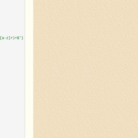
-z]+)+$'}]