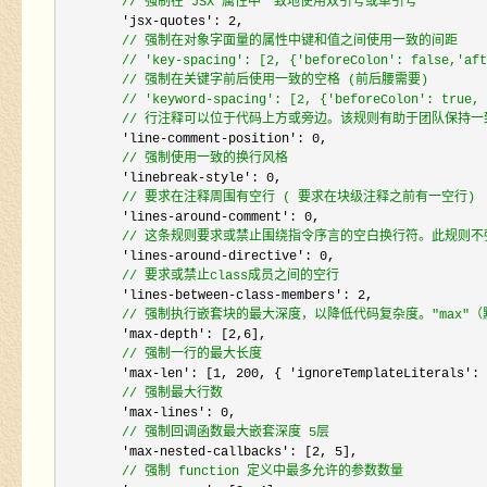
//
 强制在 JSX 属性中一致地使用双引号或单引号
        'jsx-quotes': 2
,

//
 强制在对象字面量的属性中键和值之间使用一致的间距
//
 'key-spacing': [2, {'beforeColon': false,'aft
//
 强制在关键字前后使用一致的空格 (前后腰需要)
//
 'keyword-spacing': [2, {'beforeColon': true, 
//
 行注释可以位于代码上方或旁边。该规则有助于团队保持一
        'line-comment-position': 0
,

//
 强制使用一致的换行风格
        'linebreak-style': 0
,

//
 要求在注释周围有空行 ( 要求在块级注释之前有一空行)
        'lines-around-comment': 0
,

//
 这条规则要求或禁止围绕指令序言的空白换行符。此规则
        'lines-around-directive': 0
,

//
 要求或禁止class成员之间的空行
        'lines-between-class-members': 2
,

//
 强制执行嵌套块的最大深度，以降低代码复杂度。"max"（
        'max-depth': [2,6
],

//
 强制一行的最大长度
        'max-len': [1, 200, { 'ignoreTemplateLiterals': 
//
 强制最大行数
        'max-lines': 0
,

//
 强制回调函数最大嵌套深度 5层
        'max-nested-callbacks': [2, 5
],

//
 强制 function 定义中最多允许的参数数量