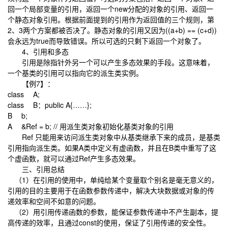
回一个局部变量的引用，返回一个new分配的对象的引用、返回一
个静态对象引用。根据前面提到的引用作为返回值的三个规则，第
2、3两个方案都被否决了。静态对象的引用又因为((a+b) == (c+d))
会永远为true而导致错误。所以可选的只剩下返回一个对象了。
4、引用和多态
引用是除指针外另一个可以产生多态效果的手段。这意味着，
一个基类的引用可以指向它的派生类实例。
【例7】：
class A;
class B：public A{……};
B b;
A &Ref = b; // 用派生类对象初始化基类对象的引用
Ref 只能用来访问派生类对象中从基类继承下来的成员，是基类
引用指向派生类。如果A类中定义有虚函数，并且在B类中重写了这
个虚函数，就可以通过Ref产生多态效果。
三、引用总结
（1）在引用的使用中，单纯给某个变量取个别名是毫无意义的，
引用的目的主要用于在函数参数传递中，解决大块数据或对象的传
递效率和空间不如意的问题。
（2）用引用传递函数的参数，能保证参数传递中不产生副本，提
高传递的效率，且通过const的使用，保证了引用传递的安全性。