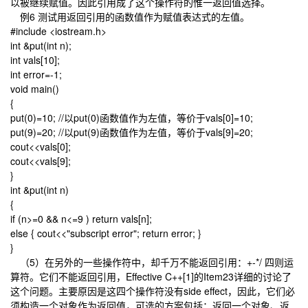
以被继续赋值。因此引用成了这个操作符的惟一返回值选择。
例6 测试用返回引用的函数值作为赋值表达式的左值。
#include <iostream.h>
int &put(int n);
int vals[10];
int error=-1;
void main()
{
put(0)=10; //以put(0)函数值作为左值，等价于vals[0]=10;
put(9)=20; //以put(9)函数值作为左值，等价于vals[9]=20;
cout<<vals[0];
cout<<vals[9];
}
int &put(int n)
{
if (n>=0 && n<=9 ) return vals[n];
else { cout<<"subscript error"; return error; }
}
（5）在另外的一些操作符中，却千万不能返回引用：+-*/ 四则运
算符。它们不能返回引用，Effective C++[1]的Item23详细的讨论了
这个问题。主要原因是这四个操作符没有side effect，因此，它们必
须构造一个对象作为返回值，可选的方案包括：返回一个对象、返