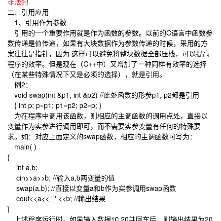
非法的
二、引用应用
1、引用作为参数
引用的一个重要作用就是作为函数的参数。以前的C语言中函数参
数传递是值传递，如果有大块数据作为参数传递的时候，采用的方
案往往是指针，因为 这样可以避免将整块数据全部压栈，可以提高
程序的效率。但是现在（C++中）又增加了一种同样有效率的选择
（在某些特殊情况下又是必须的选择），就是引用。
例2：
void swap(int &p1, int &p2) //此处函数的形参p1, p2都是引用
{ int p; p=p1; p1=p2; p2=p; }
为在程序中调用该函数，则相应的主调函数的调用点处，直接以
变量作为实参进行调用即可，而不需要实参变量有任何的特殊要
求。如：对应上面定义的swap函数，相应的主调函数可写为：
main( )
{
int a,b;
cin>>a>>b; //输入a,b两变量的值
swap(a,b); //直接以变量a和b作为实参调用swap函数
cout<<a<< ' ' <<b; //输出结果
}
上述程序运行时，如果输入数据10 20并回车后，则输出结果为20