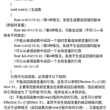
}
void main() //主函数
{
float a=fn1(10.0); //第1种情况，系统生成要返回值的副本
（即临时变量）
float &b=fn1(10.0); //第2种情况，可能会出错（不同 C++系
统有不同规定）
//不能从被调函数中返回一个临时变量或局部变量的引用
float c=fn2(10.0); //第3种情况，系统不生成返回值的副本
//可以从被调函数中返回一个全局变量的引用
float &d=fn2(10.0); //第4种情况，系统不生成返回值的副本
//可以从被调函数中返回一个全局变量的引用
cout<<a<<c<<d;
}
引用作为返回值，必须遵守以下规则：
（1）不能返回局部变量的引用。这条可以参照Effective C++[1]的
Item 31。主要原因是局部变量会在函数返回后被销毁，因此被返回
的引用就成为了"无所指"的引用，程序会进入未知状态。
（2）不能返回函数内部new分配的内存的引用。这条可以参照
Effective C++[1]的Item 31。虽然不存在局部变量的被动销毁问题，
可对于这种情况（返回函数内部new分配内存的引用），又面临其它