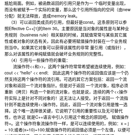
尴尬局面。例如，被函数返回的引用只是作为一 个临时变量出现，
而没有被赋予一个实际的变量，那么这个引用所指向的空间（由new
分配）就无法释放，造成memory leak。
（3）可以返回类成员的引用，但最好是const。这条原则可以参
照Effective C++[1]的Item 30。主要原因是当对象的属性是与某种业
务规则（business rule）相关联的时候，其赋值常常与某些其它属
性或者对象的状态有关，因此有必要将赋值操作封装在一个业务规
则当中。如果其它对象可以获得该属性的非常 量引用（或指针），
那么对该属性的单纯赋值就会破坏业务规则的完整性。
（4）引用与一些操作符的重载：
流操作符<<和>>，这两个操作符常常希望被连续使用，例如：
cout << "hello" << endl; 因此这两个操作符的返回值应该是一个仍
然支持这两个操作符的流引用。可选的其它方案包括：返回一个流
对象和返回一个流对象指针。但是对于返回 一个流对象，程序必须
重新（拷贝）构造一个新的流对象，也就是说，连续的两个<<操作
符实际上是针对不同对象的！这无法让人接受。对于返回一 个流指
针则不能连续使用<<操作符。因此，返回一个流对象引用是惟一选
择。这个唯一选择很关键，它说明了引用的重要性以及无可替代
性，也许这 就是C++语言中引入引用这个概念的原因吧。 赋值操作
符=。这个操作符象流操作符一样，是可以连续使用的，例如：x = j
= 10;或者(x=10)=100;赋值操作符的返回值必须是一个左值，以便可