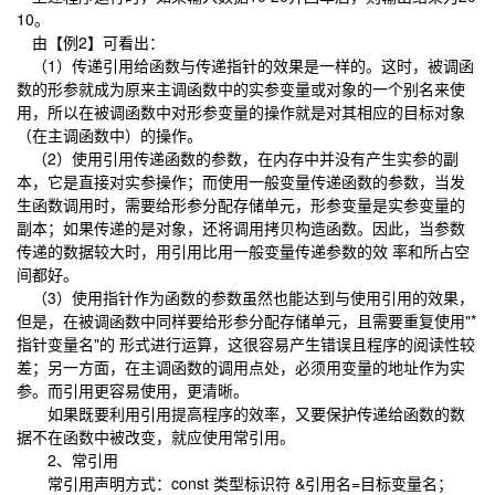
10。
由【例2】可看出：
（1）传递引用给函数与传递指针的效果是一样的。这时，被调函
数的形参就成为原来主调函数中的实参变量或对象的一个别名来使
用，所以在被调函数中对形参变量的操作就是对其相应的目标对象
（在主调函数中）的操作。
（2）使用引用传递函数的参数，在内存中并没有产生实参的副
本，它是直接对实参操作；而使用一般变量传递函数的参数，当发
生函数调用时，需要给形参分配存储单元，形参变量是实参变量的
副本；如果传递的是对象，还将调用拷贝构造函数。因此，当参数
传递的数据较大时，用引用比用一般变量传递参数的效 率和所占空
间都好。
（3）使用指针作为函数的参数虽然也能达到与使用引用的效果，
但是，在被调函数中同样要给形参分配存储单元，且需要重复使用"*
指针变量名"的 形式进行运算，这很容易产生错误且程序的阅读性较
差；另一方面，在主调函数的调用点处，必须用变量的地址作为实
参。而引用更容易使用，更清晰。
如果既要利用引用提高程序的效率，又要保护传递给函数的数
据不在函数中被改变，就应使用常引用。
2、常引用
常引用声明方式：const 类型标识符 &引用名=目标变量名；