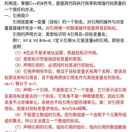
的用途，掌握C++的&符号，是提高代码执行效率和增强代码质量的
一个很好的办法。
一、引用简介
引用就是某一变量（目标）的一个别名，对引用的操作与对变
量直接操作完全一样。
对引用唯一的赋值操作就是将其初始化。
引用的声明方法：类型标识符 &引用名=目标变量名；
例1：int a; int &ra=a; //定义引用ra,它是变量a的引用，即别名
说明：
（1）&在此不是求地址运算，而是起标识作用。
（2）类型标识符是指目标变量的类型。
（3）声明引用时，必须同时对其进行初始化。
（4）引用声明完毕后，相当于目标变量名有两个名称，即该目
标原名称和引用名，且不能再把该引用名作为其他变量名的别名。
ra=1; 等价于 a=1;
（5）声明一个引用，不是新定义了一个变量，它只表示该引用
名是目标变量名的一个别名，它本身不是一种数据类型，因此引用
本身不占存储单元，系统也不给引用分配存储单元。故：对引用求
地址，就是对目标变量求地址。&ra与&a相等。
（6）不能建立数组的引用。因为数组是一个由若干个元素所组
成的集合，所以无法建立一个数组的别名。
（7）声明引用的引用，指向引用的指针，指向引用的数组都是