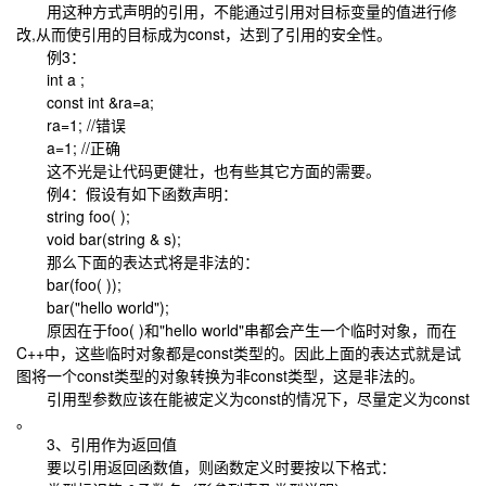
用这种方式声明的引用，不能通过引用对目标变量的值进行修
改,从而使引用的目标成为const，达到了引用的安全性。
例3：
int a ;
const int &ra=a;
ra=1; //错误
a=1; //正确
这不光是让代码更健壮，也有些其它方面的需要。
例4：假设有如下函数声明：
string foo( );
void bar(string & s);
那么下面的表达式将是非法的：
bar(foo( ));
bar("hello world");
原因在于foo( )和"hello world"串都会产生一个临时对象，而在
C++中，这些临时对象都是const类型的。因此上面的表达式就是试
图将一个const类型的对象转换为非const类型，这是非法的。
引用型参数应该在能被定义为const的情况下，尽量定义为const
。
3、引用作为返回值
要以引用返回函数值，则函数定义时要按以下格式：