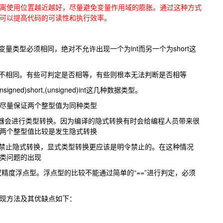
离使用位置越近越好，尽量避免变量作用域的膨胀。通过这种方式
可以提高代码的可读性和执行效率。
量类型必须相同，绝对不允许出现一个为int而另一个为short这
各不相同。有些可判定是否相等，有些则根本无法判断是否相等
signed)short,(unsigned)int这几种数据类型。
尽量保证两个整型值为同种类型
编译器会进行类型转换。因为编译的隐式转换有时会给编程人员带来很
两个整型值比较是发生隐式转换
该禁止隐式转换，显式类型转换更应该是明令禁止的。在这种情况
类问题的出现
精度浮点型。浮点型的比较不能通过简单的“==”进行判定，必须
现方法及其优缺点如下：