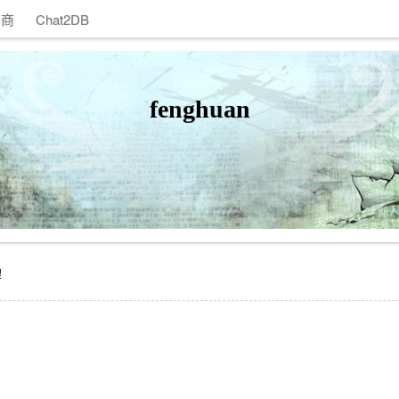
助商
Chat2DB
fenghuan
理