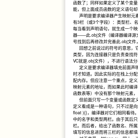
函数了；同样如果定义了某个变量
能，但上面成员函数的定义语句
声明是要求编译器产生映射元素
有3栏（或3个字段）：类型栏、
每当看到声明语句，就生成一个映
器——此.obj文件（编译器编译
号找到后再修改并完善此.obj文
回想之前说过的符号的意思，它
类型，因为连接器只是负责查找符
VC就是.obj文件），不进行语
定义是要求编译器填充前面声明
时才知道。因此实际的在栈上分配
配内存。但应注意一个重点，定义
映射元素的地址，而如果此时编译
函数表等）中没有那个映射元素
但前面只写一个变量或函数定义
定义看成是一种语句，只不过是向编译器提供
float ){}，编译器对它们相
中的名字和类型两栏。由于其后只
栏。而后者，给出了函数名、所属
填写的信息进而将三栏的信息都