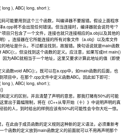
ong ), ABC( long, short );
码可能要用到这个三个函数，叫编译器不要报错。假设上面程序
编译a.cpp将不会出现任何错误。但当连接时，编译器就会说符号“?
这个项目只包含了一个文件，连接也就只连接相应的a.obj以及其他的
）。连接器在它所能连接的所有对象文件（a.obj）以及库文件
”对应的地址是什么，不过都没找到，故报错。换句话说就是main函数
d ABC();，但没找到这个函数的定义。应注意，如果写成int main()
C; }依旧会报错，因为ABC就相当于一个地址，这里又要求计算此地址的值（即使
oid ABC();，既可以在a.cpp中，如main函数的后面，也
入到项目中，在那个.cpp文件中定义函数ABC。因此如下即可：
ong ), ABC( long, short );
){}
和定义的区别，并且清楚了声明的意思，那我打赌有50%的可能
这里出于篇幅限制，将在《C++从零开始（十）》中说明声明的真
程经验的人，到时给出的样例应该有50%的可能性会令你大吃一惊。
，在此由于成员函数的定义规则这种新的定义语法，必须重新考
一个函数的定义放到main函数定义的前面就可以不用再声明那个