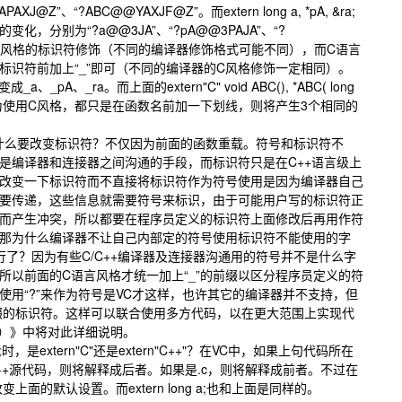
XJ@Z”、“?ABC@@YAXJF@Z”。而extern long a, *pA, &ra;
，分别为“?a@@3JA”、“?pA@@3PAJA”、“?
++语言风格的标识符修饰（不同的编译器修饰格式可能不同），而C语言
标识符前加上“_”即可（不同的编译器的C风格修饰一定相同）。
a;就变成_a、_pA、_ra。而上面的extern"C" void ABC(), *ABC( long
 );将报错，因为使用C风格，都只是在函数名前加一下划线，则将产生3个相同的
么要改变标识符？不仅因为前面的函数重载。符号和标识符不
是编译器和连接器之间沟通的手段，而标识符只是在C++语言级上
改变一下标识符而不直接将标识符作为符号使用是因为编译器自己
要传递，这些信息就需要符号来标识，由于可能用户写的标识符正
而产生冲突，所以都要在程序员定义的标识符上面修改后再用作符
那为什么编译器不让自己内部定的符号使用标识符不能使用的字
就行了？因为有些C/C++编译器及连接器沟通用的符号并不是什么字
所以前面的C语言风格才统一加上“_”的前缀以区分程序员定义的符
使用“?”来作为符号是VC才这样，也许其它的编译器并不支持，但
前缀的标识符。这样可以联合使用多方代码，以在更大范围上实现代
八）》中将对此详细说明。
g );时，是extern"C"还是extern"C++"？在VC中，如果上句代码所在
C++源代码，则将解释成后者。如果是.c，则将解释成前者。不过在
面的默认设置。而extern long a;也和上面是同样的。