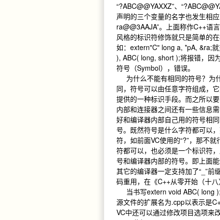
“?ABC@@YAXXZ”、“?ABC@@YAPA
声明的三个变量的名字也发生相应的变化
ra@@3AAJA”。上面称作C
风格的标识符修饰就只是简单的在
如：extern"C" long a, *pA, &r
), ABC( long, short
符号（Symbol），错误。
为什么不能有相同的符号？为什
同，符号可以由任意字符组成，它
提供的一种标识手段。而之所以要
内部和连接器之间还有一些信息需
好和编译器内部自己用的符号相同
号。既然符号是什么字符都可以，
符，如前面VC使用的“?”，那不
符都可以，也必须是一个标识符，
号和编译器内部的符号。即上面能
其它的编译器一定支持加了“_”
码重用，在《C++从零开始（十
当书写extern void ABC( lon
源文件的扩展名为.cpp以表示是
VC中还可以通过修改项目选项来改变上