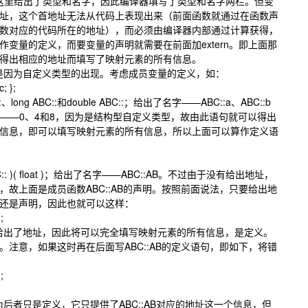
上，这里给出了类型和名字，因此编译器填写了类型和名字两栏。但变
址，这个首地址无法从代码上表现出来（前面函数就通过在函数声
数对应的代码所在的地址），而必须由编译器内部通过计算获得，
变量的定义，而要变量的声明就需要在前面加extern。即上面那
而得出相应的地址而填写了映射元素的所有信息。
因为自定义类型的出现。考虑成员变量的定义，如：
c; };
ng ABC::和double ABC::；给出了名字——ABC::a、ABC::b
移）——0、4和8，因为是结构型自定义类型，故由此语句就可以得出
信息，即可以填写映射元素的所有信息，所以上面可以算作定义语
;
: )( float )；给出了名字——ABC::AB。不过由于没有给出地址，
故上面是成员函数ABC::AB的声明。按照前面说法，只要给出地
义还是声明，因此也就可以这样：
};
出了地址，因此将可以完全填写映射元素的所有信息，是定义。
注意，如果这时再在后面写ABC::AB的定义语句，即如下，将错
};
者只是定义，它只提供了ABC::AB对应的地址这一个信息，但