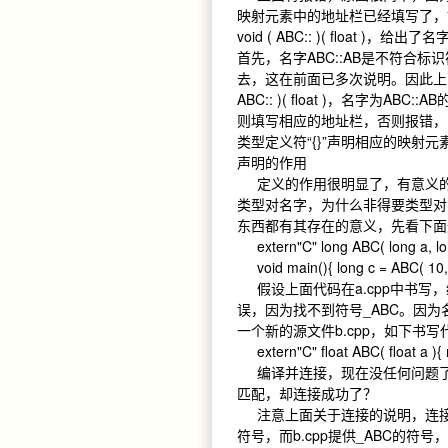
映射元素中的地址栏已经填写了，
void ( ABC:: )( floa
首先，名字ABC::AB是不符合标
去，这在前面已多次说明。因此上面
ABC:: )( float )，名字
则填写相应的地址栏，否则报错，即只写一
类型定义符“{}”声明相应的映
声明的作用
定义的作用很明显了，有意义的
类型对名字，为什么非得要类型对
东西都有其存在的意义，先看下
extern"C" long ABC( long a, lo
void main(){ long c = ABC( 10, 
假设上面代码在a.cpp中书写，
误，因为找不到符号_ABC。因为名
一个新的源文件b.cpp，如下书
extern"C" float ABC( float a ){ 
编译并连接，现在没任何问题了
匹配，却连接成功了？
注意上面关于连接的说明，连接时没有
符号，而b.cpp提供_ABC的符号