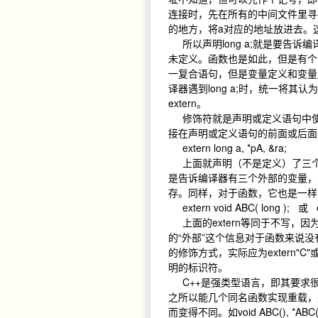
连接时，先在所有的中间文件里寻
的地方，将a对应的地址放进去。
所以声明long a;就是要告诉
未定义。函数也是如此，但是有个
一复合语句，但是变量定义和变量
译器遇到long a;时，统一将
extern。
修饰符就是声明或定义语句中使
接在声明或定义语句的前面或后
extern long a, *pA, &ra;
上面就声明（不是定义）了三个变量
是告诉编译器有三个外部的变量，
存。同样，对于函数，它也是一
extern void ABC( long ); 或 ext
上面的extern等同于不写，因
的“外部”这个信息对于函数来说没
的修饰方式，实际应为extern"C"
明的标识符。
C++是强类型语言，即其要求
之所以能几个同名函数实现重载，
而变得不同。如void ABC(), *ABC(