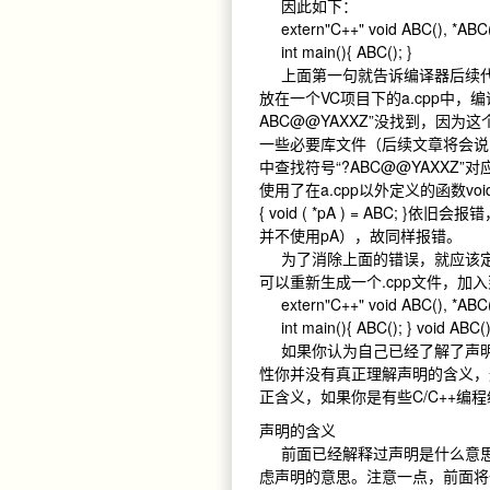
因此如下：
extern"C++" void ABC(), *ABC( l
int main(){ ABC(); }
上面第一句就告诉编译器后续代
放在一个VC项目下的a.cpp中，
ABC@@YAXXZ”没找到，因为
一些必要库文件（后续文章将会说明
中查找符号“?ABC@@YAXXZ
使用了在a.cpp以外定义的函数voi
{ void ( *pA ) = AB
并不使用pA），故同样报错。
为了消除上面的错误，就应该定义函数v
可以重新生成一个.cpp文件，加
extern"C++" void ABC(), *ABC( l
int main(){ ABC(); } void ABC(
如果你认为自己已经了解了声明
性你并没有真正理解声明的含义，
正含义，如果你是有些C/C++编
声明的含义
前面已经解释过声明是什么意思
虑声明的意思。注意一点，前面将