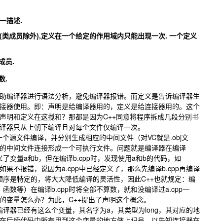
一描述.
类成员除外),定义在一个给定的作用域内只能出现一次. 一个定义
成员.
数.
助编译器进行语法分析，避免编译器报错。而定义是告诉编译器生
接器使用。即：声明是给编译器用的，定义是给连接器用的。这个
声明和定义在这搅和？那都是因为C++同意将程序拆成几段分别书
编译器只从上朝下编译且对每个文件仅编译一次。
源文件编译，并分别生成相应的中间文件（对VC就是.obj文
的中间文件连接形成一个可执行文件。问题就是编译器在编译
义了变量a和b，但在编译b.cpp时，发现使用a和b的代码，如
如果不报错，说因为a.cpp中已经定义了，那么先编译b.cpp再编译
译顺序是特定的，将大大降低编译的灵活性，因此C++也就规定：编
、函数等）在编译b.cpp时将全部不算数，就和没编译过a.cpp一
中定义的变量怎么办？为此，C++提出了声明这个概念。
诉编译器已经有这么个变量，其名字为a，其类型为long，其对应的地
在后续代码中所有用到这个变量的地方做上记号，以告知连接器在