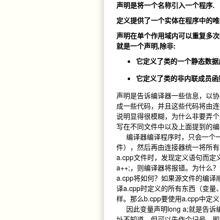
声明是将一个名称引入一个程序.
定义提供了一个实体在程序中的唯
声明在单个作用域内可以重复多次(
就是一个声明,除非:
它定义了类的一个静态数据
它定义了类的非内联成员函
声明是告诉编译器一些信息，以协
成一些代码，并且这些代码将由连
说明显得很模糊，为什么非要弄个
写在不同文件中以及上面提到的
编译器编译程序时，只会一个一个
件），然后再由连接器统一将所有
a.cpp文件时，发现定义语句而定
a++;，则编译器将报错。为什么？
a.cpp将如何？如果源文件的编
译a.cpp时定义的所有东西（变量
样。那么b.cpp要使用a.cpp
因此变量声明long a;就是告
址不知道，但可以先作个记号，即