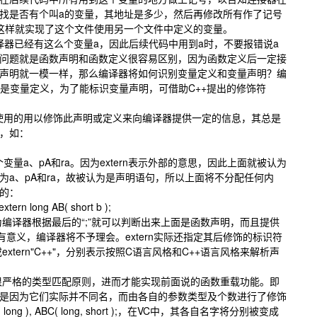
找是否有个叫a的变量，其地址是多少，然后再修改所有作了记号
这样就实现了这个文件使用另一个文件中定义的变量。
编译器已经有这么个变量a，因此后续代码中用到a时，不要报错说a
问题就是函数声明和函数定义很容易区别，因为函数定义后一定接
声明就一模一样，那么编译器将如何识别变量定义和变量声明？编
其认为是变量定义，为了能标识变量声明，可借助C++提出的修饰符
用的用以修饰此声明或定义来向编译器提供一定的信息，其总是
面，如：
a、pA和ra。因为extern表示外部的意思，因此上面就被认为
为a、pA和ra，故被认为是声明语句，所以上面将不分配任何内
样的：
ern long AB( short b );
为编译器根据最后的“;”就可以判断出来上面是函数声明，而且提供
有意义，编译器将不予理会。extern实际还指定其后修饰的标识符
或extern"C++"，分别表示按照C语言风格和C++语言风格来解析声
很严格的类型匹配原则，进而才能实现前面说的函数重载功能。即
是因为它们实际并不同名，而由各自的参数类型及个数进行了修饰
 long ), ABC( long, short );，在VC中，其各自名字将分别被变成