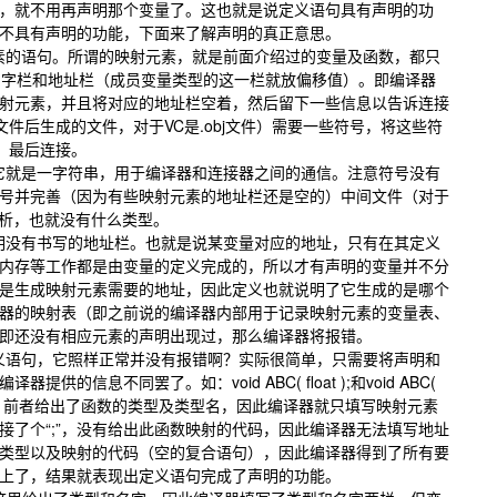
，就不用再声明那个变量了。这也就是说定义语句具有声明的功
却不具有声明的功能，下面来了解声明的真正意思。
的语句。所谓的映射元素，就是前面介绍过的变量及函数，都只
名字栏和地址栏（成员变量类型的这一栏就放偏移值）。即编译器
射元素，并且将对应的地址栏空着，然后留下一些信息以告诉连接
源文件后生成的文件，对于VC是.obj文件）需要一些符号，将这些符
件，最后连接。
就是一字符串，用于编译器和连接器之间的通信。注意符号没有
号并完善（因为有些映射元素的地址栏还是空的）中间文件（对于
法分析，也就没有什么类型。
没有书写的地址栏。也就是说某变量对应的地址，只有在其定义
内存等工作都是由变量的定义完成的，所以才有声明的变量并不分
是生成映射元素需要的地址，因此定义也就说明了它生成的是哪个
器的映射表（即之前说的编译器内部用于记录映射元素的变量表、
，即还没有相应元素的声明出现过，那么编译器将报错。
语句，它照样正常并没有报错啊？实际很简单，只需要将声明和
的信息不同罢了。如：void ABC( float );和void ABC(
同看待。前者给出了函数的类型及类型名，因此编译器就只填写映射元素
接了个“;”，没有给出此函数映射的代码，因此编译器无法填写地址
类型以及映射的代码（空的复合语句），因此编译器得到了所有要
填上了，结果就表现出定义语句完成了声明的功能。