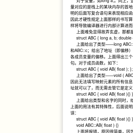
对于变量，如long a;。同
量对应的是栈上的某块内存的首地
明的后面写复合语句来表现相应函
因此才硬性规定上面那样的书写算作
样将导致编译器进行内部计算进
上面难免显得故弄玄虚，那都是
struct ABC { long a, b; double 
上面给出了类型——long ABC::、lo
和ABC::c；给出了地址（即偏
各成员变量的偏移。上面得出三个
句。对于成员函数，如下：
struct ABC { void AB( float ); }
上面给出了类型——void ( ABC:
因此无法填写映射元素的所有信息，
址就可以了，而无需去管它是定
struct ABC { void AB( float ){} 
上面给出类型和名字的同时，给
上面的用法有其特殊性，后面说明。
误：
struct ABC { void AB( float ){} 
void ABC::AB( float ) {}
上面将报错，原因很简单，因为后