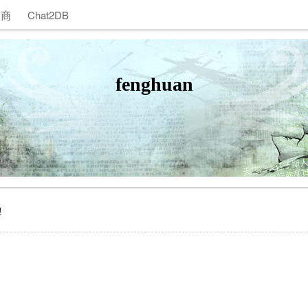
助商
Chat2DB
fenghuan
理