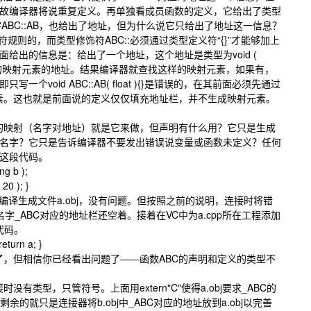
故编译器将说重复定义。再单独看成员函数的定义，它给出了类型
t )，给出了名字ABC::AB，也给出了地址，但为什么说它只给出了地址这一信息？
识符规则的，而类型修饰符ABC::必须通过类型定义符“{}”才能够加上
给出的信息是：给出了一个地址，这个地址是类型为void (
为ABC::AB的映射元素的地址。结果编译器就查找这样的映射元素，如果有，
个void ABC::AB( float ){}是错误的，在其前面必须先通过
射元素。这也就是前面说的定义仅仅填充地址栏，并不生成映射元素。
映射（名字对地址）就是它来做，但声明有什么用？它只是生成
名字？它只是告诉编译器不要发出错误说变量或函数未定义？任何
面这段代码。
ng b );
20 ); }
编译生成文件a.obj，没有问题。但按照之前的说明，连接时将错
字_ABC对应的地址栏还空着。接着在VC中为a.cpp所在工程添加
写代码。
return a; }
，但相信你已经看出问题了——函数ABC的声明和定义的类型不
类型，只管符号。上面用extern"C"使得a.obj要求_ABC的
，剩余的就只是连接器将b.obj中_ABC对应的地址放到a.obj以完善